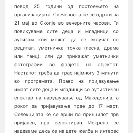
повод 25 години од постоењето на
организацијата. Свеченоста ќе се одржи на
21 мај во Скопје во вечерните часови. Ги
повикуваме сите
деца и младинци со
аутизам
кои можат да се вклучат со
р
ецитал, у
метничка точка (песна, драма
или танц), или да прикажат уметнички
фотографии во фоајето на објектот.
Настапот треба да трае најмногу 3 минути
во програмата. Право на пријавување
имаат сите деца и младинци со аутистичен
спектар на нарушување од Македонија, а
рокот за пријавување трае до 17 март.
Селекцијата ќе се врши по принципот прв
пријавен, прв селектиран. Искрено се
надеваме дека ќе најдете желба и интерес