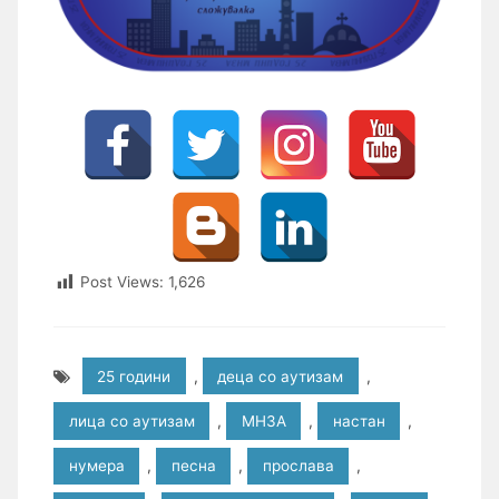
Post Views:
1,626
25 години
,
деца со аутизам
,
лица со аутизам
,
МНЗА
,
настан
,
нумера
,
песна
,
прослава
,