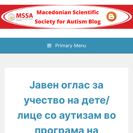
Skip
to
content
Блог на
Primary Menu
Македонското научно
здружение за
Јавен оглас за
аутизам
учество на дете/
лице со аутизам во
програма на