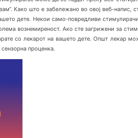
зам“. Како што е забележано во овој веб-напис, 
вашето дете. Некои само-повредливи стимулирачи
голема вознемиреност. Ако сте загрижени за сти
арате со лекарот на вашето дете. Општ лекар мож
 сензорна проценка.