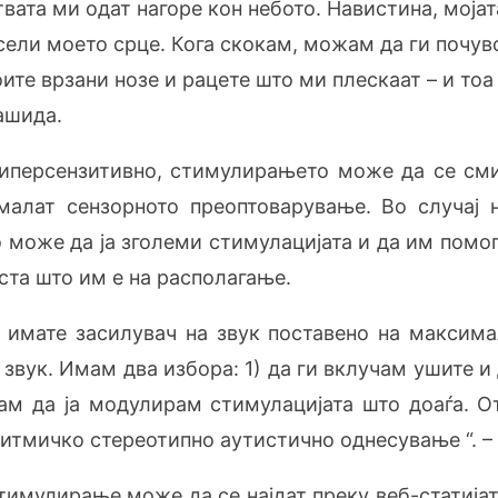
твата ми одат нагоре кон небото. Навистина, моја
есели моето срце. Кога скокам, можам да ги почу
ите врзани нозе и рацете што ми плескаат – и тоа
гашида.
хиперсензитивно, стимулирањето може да се см
амалат сензорното преоптоварување. Во случај 
 може да ја зголеми стимулацијата и да им помог
ста што им е на располагање.
имате засилувач на звук поставено на максима
вук. Имам два избора: 1) да ги вклучам ушите и 
ам да ја модулирам стимулацијата што доаѓа. 
итмичко стереотипно аутистично однесување “. –
имулирање може да се најдат преку веб-статијат