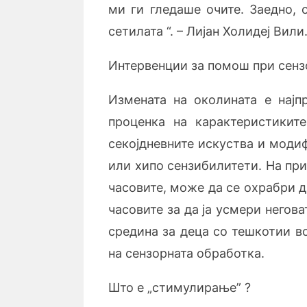
ми ги гледаше очите. Заедно, 
сетилата “. – Лијан Холидеј Вили
Интервенции за помош при сенз
Измената на околината е најп
проценка на карактеристикит
секојдневните искуства и модиф
или хипо сензибилитети. На при
часовите, може да се охрабри д
часовите за да ја усмери негов
средина за деца со тешкотии в
на сензорната обработка.
Што е „стимулирање” ?