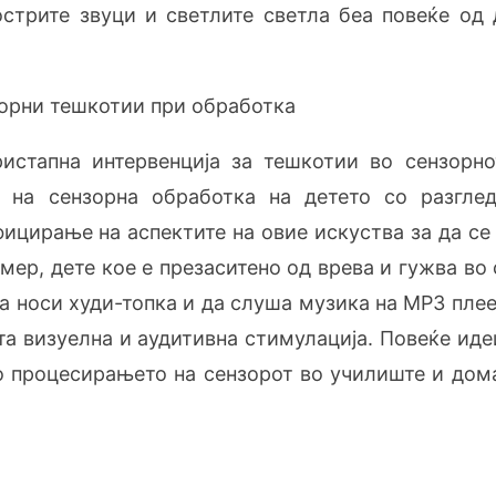
острите звуци и светлите светла беа повеќе од
.
орни тешкотии при обработка
ристапна интервенција за тешкотии во сензорн
е на сензорна обработка на детето со разгле
ицирање на аспектите на овие искуства за да се
мер, дете кое е презаситено од врева и гужва в
а носи худи-топка и да слуша музика на MP3 плее
ата визуелна и аудитивна стимулација. Повеќе ид
о процесирањето на сензорот во училиште и дом