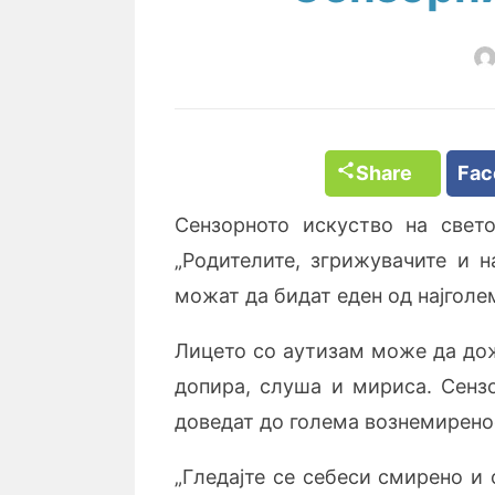
Share
Fa
Сензорното искуство на свет
„Родителите, згрижувачите и 
можат да бидат еден од најголем
Лицето со аутизам може да дож
допира, слуша и мириса. Сенз
доведат до голема вознемирено
„Гледајте се себеси смирено и