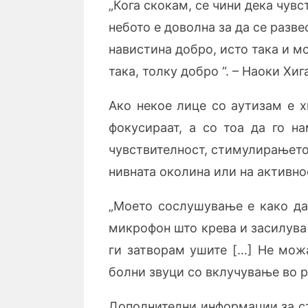
„Кога скокам, се чини дека чувс
небото е доволна за да се разв
навистина добро, исто така и мо
така, толку добро “. – Наоки Хи
Ако некое лице со аутизам е 
фокусираат, а со тоа да го н
чувствителност, стимулирањето
нивната околина или на активно
„Моето сослушување е како да 
микрофон што крева и засилува з
ги затворам ушите […] Не мож
болни звуци со вклучување во р
Дополнителни информации за ст