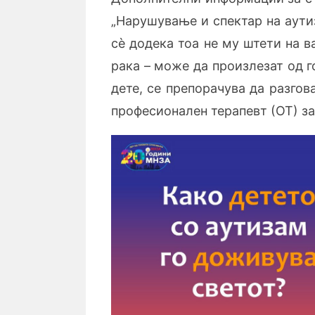
„Нарушување и спектар на аути
сè додека тоа не му штети на 
рака – може да произлезат од 
дете, се препорачува да разгов
професионален терапевт (ОТ) за