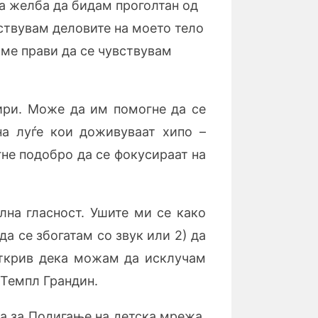
та желба да бидам проголтан од
вствувам деловите на моето тело
 ме прави да се чувствувам
ири. Може да им помогне да се
на луѓе кои доживуваат хипо –
не подобро да се фокусираат на
лна гласност. Ушите ми се како
да се збогатам со звук или 2) да
Открив дека можам да исклучам
 Темпл Грандин.
а за Подигање на детска мрежа,