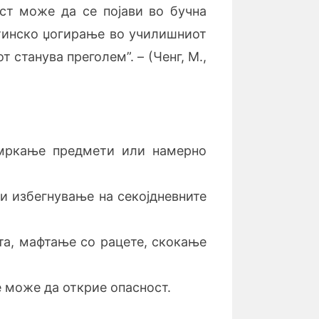
ост може да се појави во бучна
утинско џогирање во училишниот
 станува преголем”. – (Ченг, М.,
шмркање предмети или намерно
и избегнување на секојдневните
.
та, мафтање со рацете, скокање
е може да открие опасност.