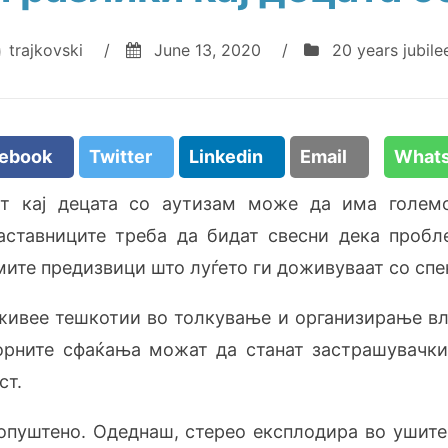
trajkovski
/
June 13, 2020
/
20 years jubile
cebook
Twitter
Linkedin
Email
What
от кај децата со аутизам може да има големо
наставниците треба да бидат свесни дека пробл
ите предизвици што луѓето ги доживуваат со спекта
ивее тешкотии во толкување и организирање влез
орните сфаќања можат да станат застрашувачк
ст.
 опуштено. Одеднаш, стерео експлодира во ушите 