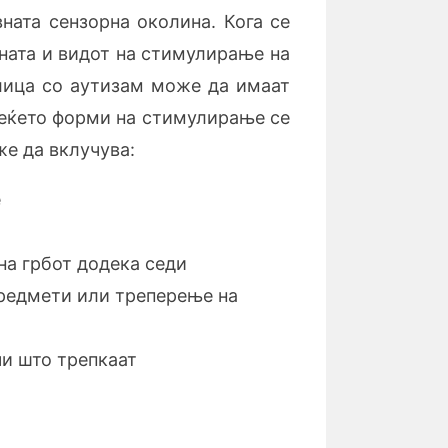
ната сензорна околина. Кога се
ната и видот на стимулирање на
 лица со аутизам може да имаат
веќето форми на стимулирање се
е да вклучува:
е
на грбот додека седи
предмети или треперење на
и што трепкаат