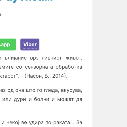
e
sapp
Viber
 влијание врз нивниот живот.
емите со сензорната обработка
рот”. – (Насон, Б., 2014).
 од она што го гледа, вкусува,
и или дури и болни и можат да
и некој ве удира по раката… За