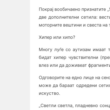
Покрај вообичаено признатите „5
две дополнителни сетила: вест
моторните вештини и свеста на 
Хипер или хипо?
Многу луѓе со аутизам имаат 
бидат хипер чувствителни (пре
влез или да доживеат фрагмент
Одговорите на едно лице на сен
може да бараат одредени сетил
искуство.
„Светли светла, пладневно сонц