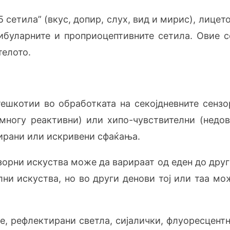
 сетила” (вкус, допир, слух, вид и мирис), лице
ибуларните и проприоцептивните сетила. Овие с
телото.
тешкотии во обработката на секојдневните сенз
многу реактивни) или хипо-чувствителни (недо
ирани или искривени сфаќања.
зорни искуства може да варираат од еден до друг 
ни искуства, но во други денови тој или таа мож
е, рефлектирани светла, сијалички, флуоресцентн