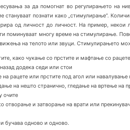
несувања за да помогнат во регулирањето на нив
ие стануваат познати како „стимулирање”. Количи
рира од личност до личност. На пример, некои
ги поминуваат многу време на стимулирање. По
вижења на телото или звуци. Стимулирањето мож
ите, како чукање со прстите и мафтање со рацет
назад додека седи или стои
 на рацете или прстите под агол или навалување 
едање на нешто странично, гледање на вртење на 
у очите
о отворање и затворање на врати или прекинувач
и бучава одново и одново.