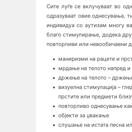
Сите луѓе се вклучуваат во од
одразуваат овие однесувања, т
индивидуа со аутизам многу ва
благо стимулирање, додека дру
повторливи или невообичаени д
маниризми на рацете и прст
мрдање на телото напред и 
држење на телото – држење
визуелна стимулација – гл
прстите или предмети близ
повторливо однесување как
објекти за џвакање
слушање на истата песна ил