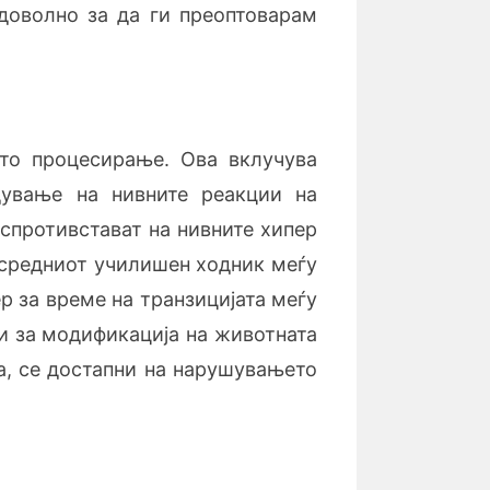
 доволно за да ги преоптоварам
ото процесирање. Ова вклучува
дување на нивните реакции на
 спротивстават на нивните хипер
о средниот училишен ходник меѓу
р за време на транзицијата меѓу
еи за модификација на животната
а, се достапни на нарушувањето