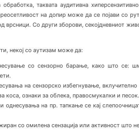
 обработка, таквата аудитивна хиперсензитивн
преосетливост на допир може да се појави со р
 врсници. Со други зборови, секојдневниот живот
и, некој со аутизам може да:
несување со сензорно барање, како што се: 
ети.
сувања на сензорско избегнување, вклучително 
за коса, ознаки за облека, правосмукалки и песок
 однесувања на пр. тапкање се кај слепоочница
жиран со омилена сензација или активност што н