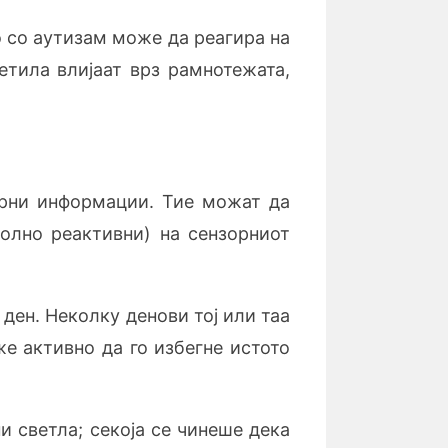
то со аутизам може да реагира на
етила влијаат врз рамнотежата,
орни информации. Тие можат да
волно реактивни) на сензорниот
ден. Неколку денови тој или таа
е активно да го избегне истото
и светла; секоја се чинеше дека