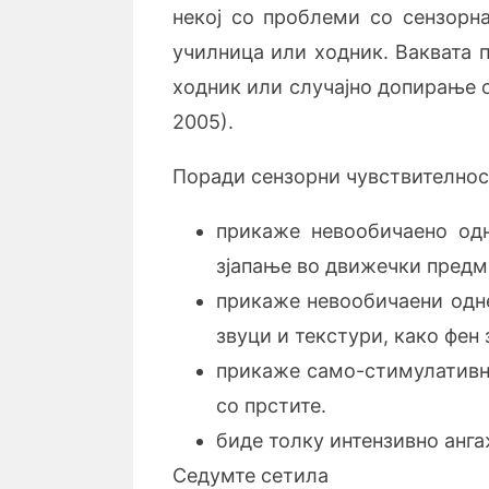
некој со проблеми со сензорна
училница или ходник. Ваквата 
ходник или случајно допирање од
2005).
Поради сензорни чувствителност
прикаже невообичаено од
зјапање во движечки предм
прикаже невообичаени одне
звуци и текстури, како фен 
прикаже само-стимулативни
со прстите.
биде толку интензивно анга
Седумте сетила