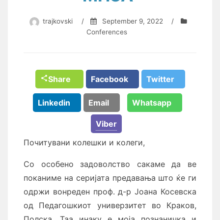
trajkovski
/
September 9, 2022
/
Conferences
Share
Facebook
Twitter
Linkedin
Email
Whatsapp
Viber
Почитувани колешки и колеги,
Со особено задоволство сакаме да ве
поканиме на серијата предавања што ќе ги
одржи вонреден проф. д-р Јоана Косевска
од Педагошкиот универзитет во Краков,
Полска. Таа инаку е моја познаничка и