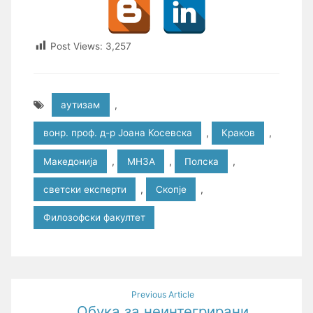
Post Views:
3,257
аутизам
,
вонр. проф. д-р Јоана Косевска
,
Краков
,
Македонија
,
МНЗА
,
Полска
,
светски експерти
,
Скопје
,
Филозофски факултет
Post
Previous Article
Обука за неинтегрирани