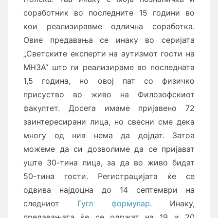
соработник во последните 15 години во
кои реализиравме одлична соработка.
Овие предавања се инаку во серијата
„Светските експерти на аутизмот гости на
МНЗА“ што ги реализираме во последната
1,5 година, но овој пат со физичко
присуство во живо на Филозофскиот
факултет. Досега имаме пријавено 72
заинтересирани лица, но свесни сме дека
многу од нив нема да дојдат. Затоа
можеме да си дозволиме да се пријават
уште 30-тина лица, за да во живо бидат
50-тина гости. Регистрацијата ќе се
одвива најдоцна до 14 септември на
следниот
Гугл формулар
. Инаку,
предавањата ќе се одржат на 19 и 20