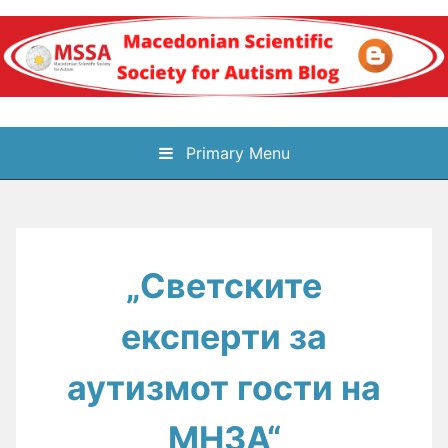
Skip
to
content
Блог на
Primary Menu
Македонското научно
здружение за
„Светските
аутизам
експерти за
аутизмот гости на
МНЗА“