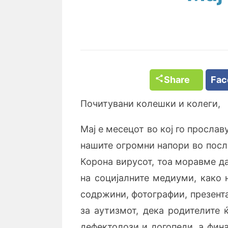
Share
Fa
Почитувани колешки и колеги,
Мај е месецот во кој го прослав
нашите огромни напори во посл
Корона вирусот, тоа моравме да
на социјалните медиуми, како н
содржини, фотографии, презента
за аутизмот, дека родителите 
дефектолози и логопеди, а фин