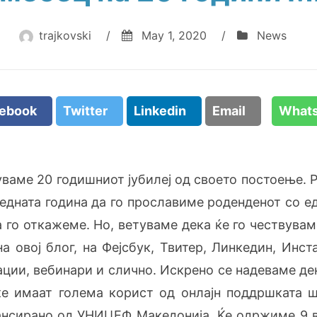
trajkovski
/
May 1, 2020
/
News
cebook
Twitter
Linkedin
Email
What
уваме 20 годишниот јубилеј од своето постоење. Р
едната година да го прославиме роденденот со ед
 го откажеме. Но, ветуваме дека ќе го чествувам
а овој блог, на Фејсбук, Твитер, Линкедин, Инс
ции, вебинари и слично. Искрено се надеваме де
ќе имаат голема корист од онлајн поддршката 
ансирано од УНИЦЕФ Македонија. Ќе одржиме 9 