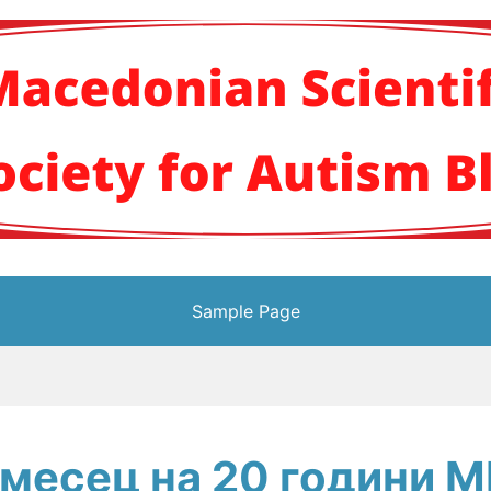
кото научно здруж
Sample Page
 месец на 20 години 