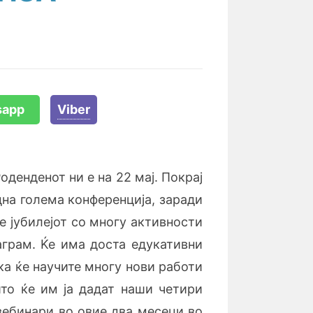
sapp
Viber
оденденот ни е на 22 мај. Покрај
на голема конференција, заради
е јубилејот со многу активности
таграм. Ќе има доста едукативни
ка ќе научите многу нови работи
што ќе им ја дадат наши четири
вебинари во овие два месеци во