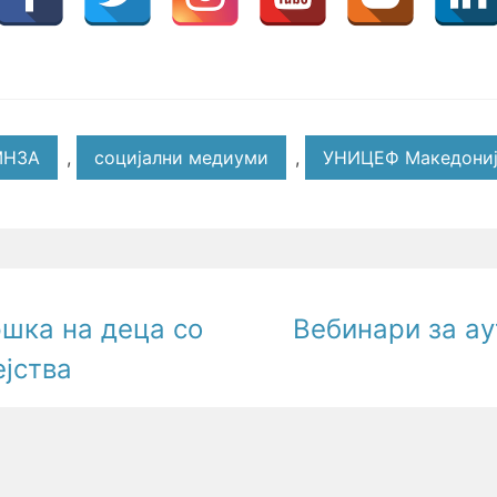
МНЗА
,
социјални медиуми
,
УНИЦЕФ Македони
ршка на деца со
Вебинари за ау
ејства