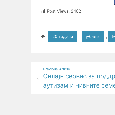
Post Views:
2,162
20 години
,
јубилеј
,
Post
Previous Article
Онлајн сервис за подд
navigation
аутизам и нивните сем