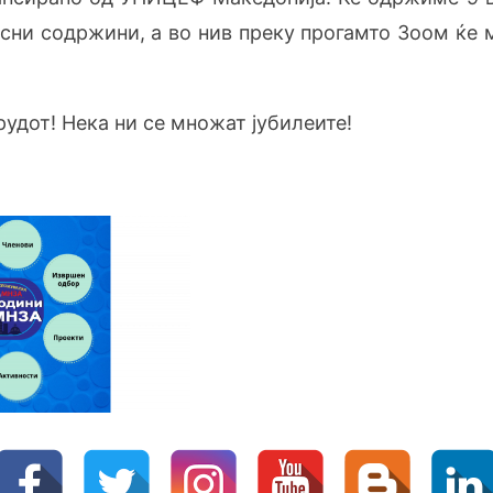
сни содржини, а во нив преку прогамто Зоом ќе 
рудот! Нека ни се множат јубилеите!