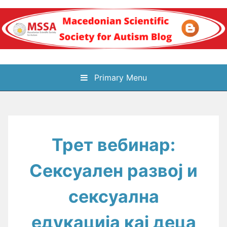
Skip
to
content
Блог на
Primary Menu
Македонското научно
здружение за
Трет вебинар:
аутизам
Сексуален развој и
сексуална
едукација кај деца