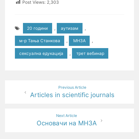
Post Views:
2,303
20 години
,
аутизам
,
м-р Тања Станкова
,
МНЗА
,
сексуална едукација
,
трет вебинар
Post
Previous Article
Articles in scientific journals
navigation
Next Article
Основачи на МНЗА