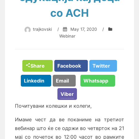
со АСН
trajkovski
/
May 17, 2020
/
Webinar
Share
Facebook
Twitter
Linkedin
Email
Whatsapp
Viber
Почитувани колешки и колеги,
Имаме чест да ве поканиме на третиот
вебинар што ќе се одржи во четврток на 21
мај со почеток во 12:00 часот
во рамките