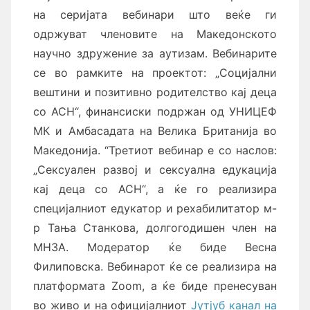
на серијата вебинари што веќе ги
одржуват членовите на Македонското
научно здружение за аутизам. Вебинарите
се во рамките на проектот: „Социјални
вештини и позитивно родителство кај деца
со АСН“, финансиски подржан од УНИЦЕФ
МК и Амбасадата на Велика Британија во
Македонија. “Третиот вебинар е со наслов:
„Сексуален развој и сексуална едукација
кај деца со АСН“, а ќе го реализира
специјалниот едукатор и рехабилитатор м-
р Тања Станкова, долгогодишен член на
МНЗА. Модератор ќе биде Весна
Филиповска. Вебинарот ќе се реализира на
платформата Zoom, а ќе биде пренесуван
во живо и на официјалниот
Јутјуб канал на