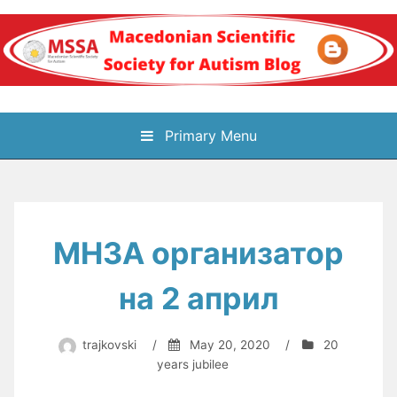
Skip
to
content
Блог на
Primary Menu
Македонското научно
здружение за
МНЗА организатор
аутизам
на 2 април
trajkovski
/
May 20, 2020
/
20
years jubilee