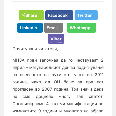
Share
Facebook
Twitter
Linkedin
Email
Whatsapp
Viber
Почитувани читатели,
МНЗА први започнаа да го чествуваат 2
април – меѓународниот ден за подигнување
на свесноста на аутизмот уште во 2011
година, иако од ОН беше за прв пат
прогласен во 2007 година. Тоа значи дека
не сме доцнеле многу зад светот.
Организиравме 4 големи манифестации во
изминатите 9 години и мноштво на објави