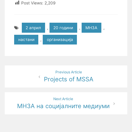
Post Views:
2,209
2 април
,
20 години
,
МНЗА
,
настани
,
организација
Post
Previous Article
Projects of MSSA
navigation
Next Article
МНЗА на социјалните медиуми