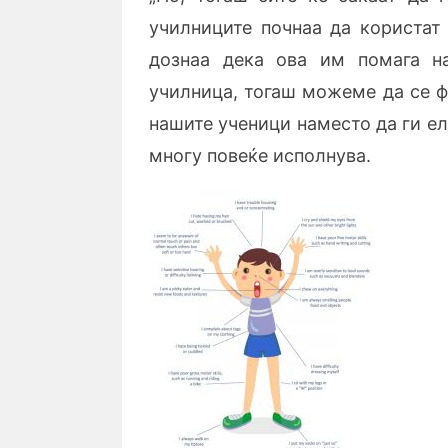
училниците почнаа да користат
дознаа дека ова им помага н
училница, тогаш можеме да се ф
нашите ученици наместо да ги е
многу повеќе исполнува.