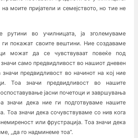
на моите пријатели и семејството, но тие не
е рутини во училницата, ја зголемуваме
 ги покажат своите вештини. Ние создаваме
ци можат да се чувствуваат повеќе под
е значи само предвидливост во нашиот дневен
а значи предвидливост во начинот на кој ние
ци. Тоа значи предвидливост во нашите
 воспоставување јасни почетоци и завршувања
оа значи дека ние ги подготвуваме нашите
а. Тоа значи дека сочувствуваме со нив кога
знемиреност или фрустрација. Тоа значи дека
е, „да го надминеме тоа”.