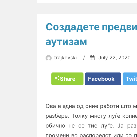
Создадете предви
аутизам
trajkovski
/
July 22, 2020
Share
Facebook
Twi
Ова е една од оние работи што 
разбере. Толку многу луѓе копн
обично не се тие луѓе. Ја ра
промени во распоредот или со п