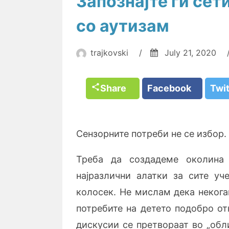
Запознајте ги сет
со аутизам
trajkovski
/
July 21, 2020
Share
Facebook
Twi
Сензорните потреби не се избор.
Треба да создадеме околина
најразлични алатки за сите уч
колосек. Не мислам дека неког
потребите на детето подобро от
дискусии се претвораат во „об