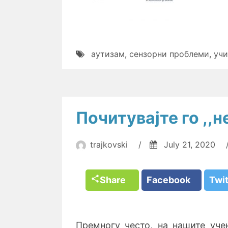
аутизам
,
сензорни проблеми
,
уч
Почитувајте го ,,н
trajkovski
/
July 21, 2020
Share
Facebook
Twi
Премногу често, на нашите уче