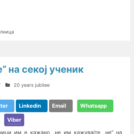
илница
е“ на секој ученик
/
20 years jubilee
tter
Linkedin
Email
Whatsapp
Viber
ници им е кажано „не им кажувајте „не“ на