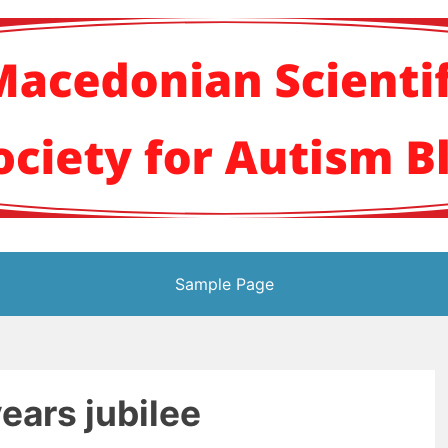
кото научно здруж
Sample Page
ears jubilee