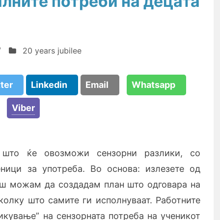
илните потреби на децата
/
20 years jubilee
tter
Linkedin
Email
Whatsapp
Viber
 што ќе овозможи сензорни разлики, со
еници за употреба. Во основа: излезете од
аш можам да создадам план што одговара на
колку што самите ги исполнуваат. Работните
ликување”
на сензорната потреба на ученикот