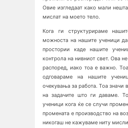
Овие изгледаат како мали нешта 
мислат на моето тело.
Кога ги структурираме нашит
можноста на нашите ученици да
простории каде нашите учени
контрола на нивниот свет. Ова н
распоред, иако тоа е важно. То
одговараме на нашите учени
очекувања за работа. Тоа значи
на задачите што ги даваме. Т
ученици кога ќе се случи промен
промената е производство на во
никогаш не кажуваме ниту мислим