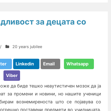
дливост за децата со
/
20 years jubilee
tter
Linkedin
Email
Whatsapp
Viber
може да биде тешко неаутистичен мозок да ја
еат за промени и новини, но нашите ученици
збирам вознемиреноста што се појавува со
огрешно поставени предмети во училницата.