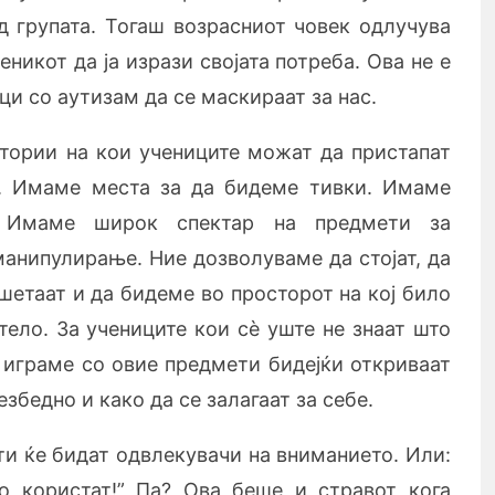
д групата. Тогаш возрасниот човек одлучува
еникот да ја изрази својата потреба. Ова не е
ци со аутизам да се маскираат за нас.
тории на кои учениците можат да пристапат
а. Имаме места за да бидеме тивки. Имаме
. Имаме широк спектар на предмети за
манипулирање. Ние дозволуваме да стојат, да
шетаат и да бидеме во просторот на кој било
тело. За учениците кои сè уште не знаат што
 играме со овие предмети бидејќи откриваат
езбедно и како да се залагаат за себе.
ти ќе бидат одвлекувачи на вниманието. Или:
го користат!”
Па? Ова беше и стравот кога