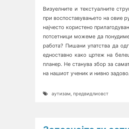
Визуелните и текстуалните стру
при воспоставувањето на овие ру
најчесто користено прилагодува
потсетници можеме да понудиме
работа? Пишани упатства да од
едноставно како цртеж на беле
планер. Не станува збор за сама
на нашиот ученик и нивно задов
аутизам
,
предвидлиовст