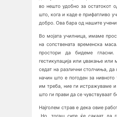
во нешто удобно за остатокот о
што, кога и каде е прифатливо уч
добро. Ова бара од нашите учени
Во мојата училница, имаме прос
на сопствената временска мас
простори да бидеме гласни
гестикулација или џвакање или 
седат на различни столчиња, да 
начин што е погоден за нивното 
им треба, ние ги истражуваме и
што ги прави да се чувствуваат б
Најголем страв е дека овие рабо
„Но, тогаш сите ќе сакаат да 