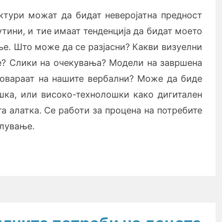
ктури можат да бидат неверојатна предност
тини, и тие имаат тенденција да бидат моето
ње. Што може да се разјасни? Какви визуелни
? Слики на очекувања? Модели на завршена
говараат на нашите вербални? Може да биде
шка, или високо-технолошки како дигитален
та алатка. Се работи за процена на потребите
олување.