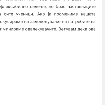
 флексибилно седење, но брзо наставниците
а сите ученици. Ако ја промениме нашата
окусираме на задоволување на потребите на
лиминираме одвлекувачите. Ветувам дека ова