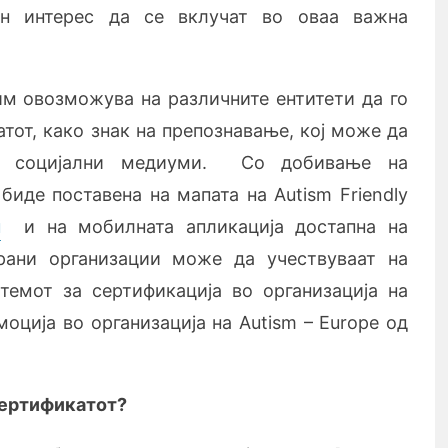
н интерес да се вклучат во оваа важна
им овозможува на различните ентитети да го
атот, како знак на препознавање, кој може да
и социјални медиуми. Со добивање на
 биде поставена на мапата на Autism Friendly
u
и на мобилната апликација достапна на
ирани организации може да учествуваат на
темот за сертификација во организација на
оција во организација на Autism – Europe од
сертификатот?