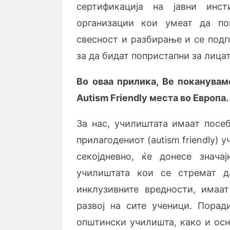
сертификација на јавни инст
организации кои умеат да по
свесност и разбирање и се подг
за да бидат попристапни за лицат
Во оваа прилика, Ве поканува
Autism Friendly
места во Европа.
За нас, училиштата имаат посеб
прилагодениот (autism friendly) 
секојдневно, ќе донесе знача
училиштата кои се стремат д
инклузивните вредности, имаа
развој на сите ученици. Порад
општински училишта, како и осн