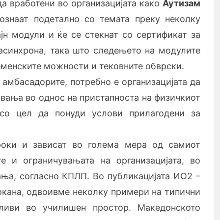
ца вработени во организацијата како
Аутизам
ознаат подетално со темата преку неколку
јн модули и ќе се стекнат со сертификат за
асинхрона, така што следењето на модулите
еменските можности и тековните обврски.
 амбасадорите, потребно е организацијата да
вања во однос на пристапноста на физичкиот
со цел да понуди услови прилагодени за
роки и зависат во голема мера од самиот
е и ограничувањата на организацијата, во
ња, согласно КПЛП. Во публикацијата ИО2 –
окана, одвоивме неколку примери на типични
ливи во училишен простор. Македонското