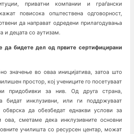
итуции, приватни компании и граѓански
кажат повисока општествена одговорност,
отвени да направат одредени прилагодувања
а и децата со аутизам.
ме да бидете дел од првите сертифицирани
но значење во оваа иницијатива, затоа што
училишен простор, кој учениците го посетуваат
јни придобивки за нив. Од друга страна,
а бидат инклузивни, или ги поддржуваат
т обврска да обезбедат еднакви услови за
и ова, сметаме дека инклузивните основни
овните училишта со ресурсен центар, можат