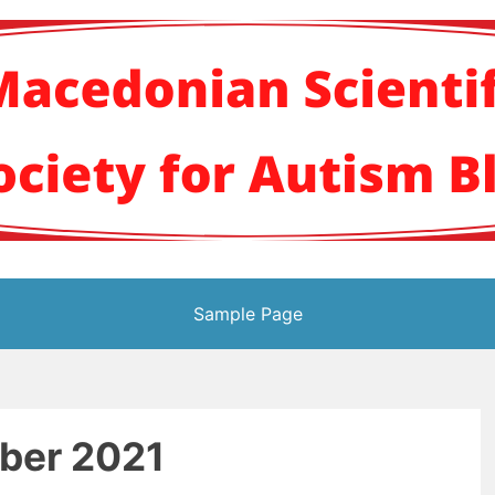
кото научно здруж
Sample Page
ber 2021