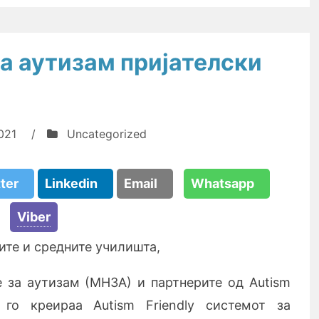
 аутизам пријателски
021
/
Uncategorized
tter
Linkedin
Email
Whatsapp
Viber
ите и средните училишта,
 за аутизам (МНЗА) и партнерите од Autism
, го креираа Autism Friendly системот за