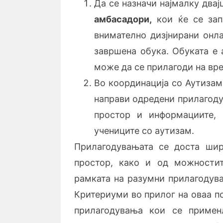
Да се назначи најмалку двај
амбасадор
и
,
кои ќе се зап
внимателно дизјнирани онла
завршена обука. Обуката е 
може да се прилагоди на вр
Во координација со Аутизам
направи одредени прилагоду
простор и информациите, 
учениците со аутизам.
Прилагодувањата се доста ши
простор, како и од можностит
рамката на разумни прилагодува
Критериуми во прилог на оваа п
прилагодувања кои се примен