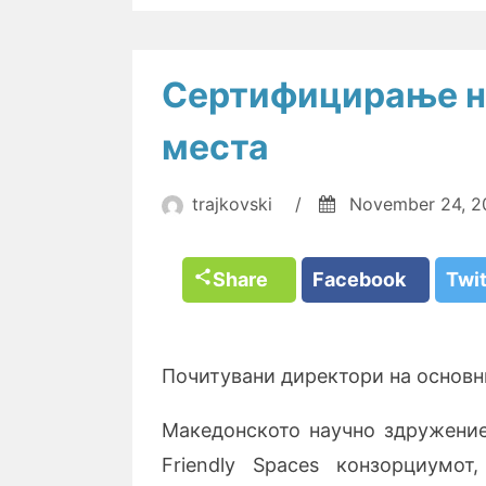
Сертифицирање на
места
trajkovski
/
November 24, 2
Share
Facebook
Twi
Почитувани директори на основн
Македонското научно здружение
Friendly Spaces конзорциумот