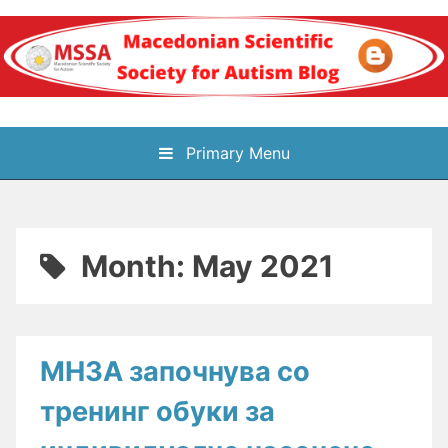
Skip
to
content
Блог на
Primary Menu
Македонското научно
здружение за
Month:
May 2021
аутизам
МНЗА започнува со
тренинг обуки за