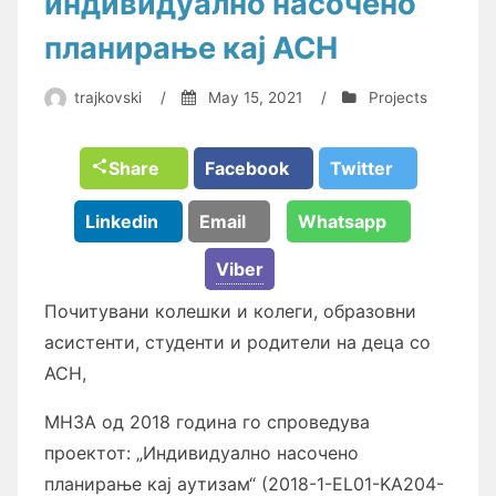
индивидуално насочено
планирање кај АСН
trajkovski
/
May 15, 2021
/
Projects
Share
Facebook
Twitter
Linkedin
Email
Whatsapp
Viber
Почитувани колешки и колеги, образовни
асистенти, студенти и родители на деца со
АСН,
МНЗА од 2018 година го спроведува
проектот: „Индивидуално насочено
планирање кај аутизам“ (2018-1-EL01-KA204-