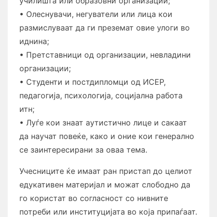
училишта или образовни организации;
• Олеснувачи, негуватели или лица кои
размислуваат да ги преземат овие улоги во
иднина;
• Претставници од организации, невладини
организации;
• Студенти и постдипломци од ИСЕР,
педагогија, психологија, социјална работа
итн;
• Луѓе кои знаат аутистично лице и сакаат
да научат повеќе, како и оние кои генерално
се заинтересирани за оваа тема.
Учесниците ќе имаат ран пристап до целиот
едукативен материјал и можат слободно да
го користат во согласност со нивните
потреби или институцијата во која припаѓаат.