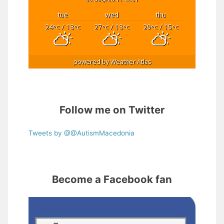
tue
wed
thu
24
/ 13
27
/ 13
29
/ 15
°C
°C
°C
°C
°C
°C
powered by
Weather Atlas
Follow me on Twitter
Tweets by @@AutismMacedonia
Become a Facebook fan