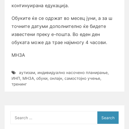
континуирана едукација.
Обуките ќе се одржат во месец јуни, а за ш
точните датуми дополнително ќе бидете
известени преку е-пошта. Во еден ден
обуката може да трае најмногу 4 часови.
МНЗА
аутизам
,
индивидуално насочено планирање
,
ИНП
,
МНЗА
,
обуки
,
онлајн
,
самостојно учење
,
тренинг
Search
for: