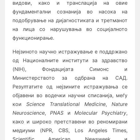
видови, како и транслација на овие
фундаментални сознанија во насока на
подобрување на дијагностиката и третманот
на лица со нарушувања во социјалното
функционирање.
Нејзиното научно истражување е поддржано
од Националните институти за здравство
(NIH), Фондацијата Симонс и
Министерството за одбрана на САД.
Резултатите од нејзините истражувања се
објавени во водечки научни списанија, меѓу
кои
Science Translational Medicine
,
Nature
Neuroscience
,
PNAS
и
Molecular Psychiatry
,
како и широко претставени во реномирани
медиуми (NPR, CBS, Los Angeles Times,
Scientific American, Newsweek и