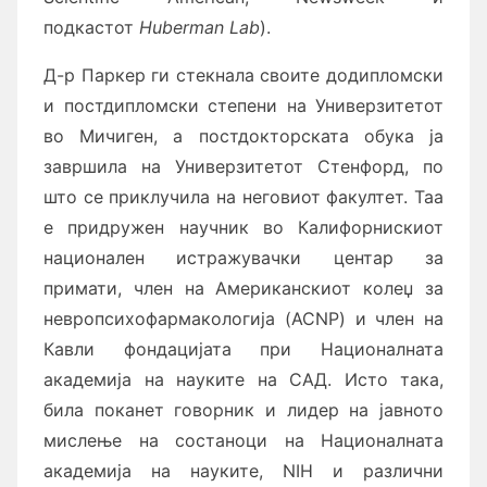
подкастот
Huberman Lab
).
Д-р Паркер ги стекнала своите додипломски
и постдипломски степени на Универзитетот
во Мичиген, а постдокторската обука ја
завршила на Универзитетот Стенфорд, по
што се приклучила на неговиот факултет. Таа
е придружен научник во Калифорнискиот
национален истражувачки центар за
примати, член на Американскиот колеџ за
невропсихофармакологија (ACNP) и член на
Кавли фондацијата при Националната
академија на науките на САД. Исто така,
била поканет говорник и лидер на јавното
мислење на состаноци на Националната
академија на науките, NIH и различни