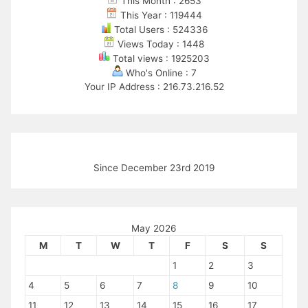
This Month : 2653
This Year : 119444
Total Users : 524336
Views Today : 1448
Total views : 1925203
Who's Online : 7
Your IP Address : 216.73.216.52
Since December 23rd 2019
May 2026
M
T
W
T
F
S
S
1
2
3
4
5
6
7
8
9
10
11
12
13
14
15
16
17