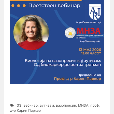
33. вебинар
,
аутизам
,
вазопресин
,
МНЗА
,
проф.
д-р Карин Паркер