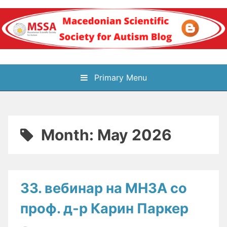
Skip
to
content
Блог на
Primary Menu
Македонското научно
здружение за
Month:
May 2026
аутизам
33. вебинар на МНЗА со
проф. д-р Карин Паркер