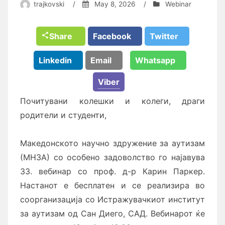
trajkovski
/
May 8, 2026
/
Webinar
Share
Facebook
Twitter
Linkedin
Email
Whatsapp
Viber
Почитувани колешки и колеги, драги
родители и студенти,
Македонското научно здружение за аутизам
(МНЗА) со особено задоволство го најавува
33. вебинар со проф. д-р Карин Паркер.
Настанот е бесплатен и се реализира во
соорганизација со Истражувачкиот институт
за аутизам од Сан Диего, САД. Вебинарот ќе