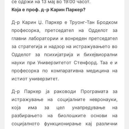
се одржи на 13 мај во 19:00 часот.
Која е проф. д-р Карин Паркер?
Д-р Карин Џ. Паркер е Труонг-Тан Бродком
професорка, претседател на Одделот за
главни лаборатории и вонреден претседател
за стратегија и надзор на истражувањето во
Одделот за психијатрија и бихејвиорални
науки при Универзитетот Стенфорд. Таа е и
професорка по компаративна медицина на
истиот универзитет.
Д-р Паркер ја раководи Програмата за
истражување на социјалните невронауки,
која има за цел унапредување на
разбирањето на биолошките основи на
социјалното функционирање кај различни