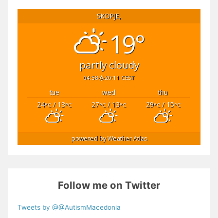
SKOPJE,
19°
partly cloudy
04:58
20:11 CEST
tue
wed
thu
24
/ 13
27
/ 13
29
/ 15
°C
°C
°C
°C
°C
°C
powered by
Weather Atlas
Follow me on Twitter
Tweets by @@AutismMacedonia