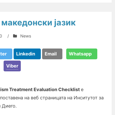
 македонски јазик
0
/
News
tter
Linkedin
Email
Whatsapp
Viber
ism Treatment Evaluation Checklist
е
 поставена на веб страницата на Инситутот за
 Диего.