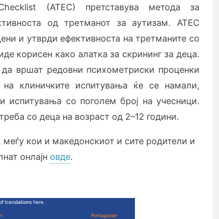
 Checklist (ATEC) претставува метода зa
ктивноста од третманот за аутизам. ATEC
цени и утврди ефективноста на третманите со
иде корисен како алатка за скрининг за деца.
 да вршат редовни психометриски проценки
а на клиничките испитувања ќе се намали,
и испитувања со поголем број на учесници.
треба со деца на возраст од 2–12 години.
, меѓу кои и македонскиот и сите родители и
лнат онлајн
овде
.