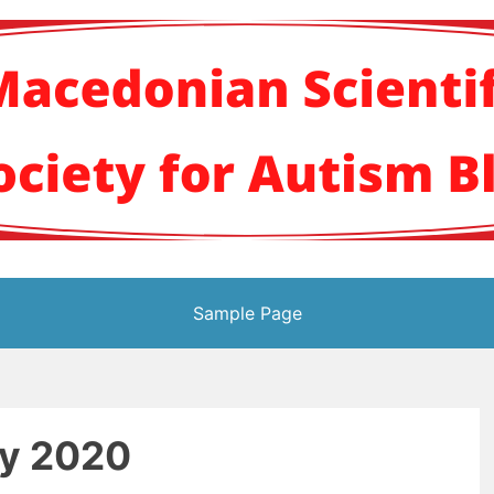
кото научно здруж
Sample Page
y 2020