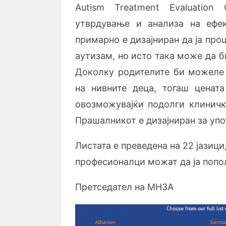
Autism Treatment Evaluation
утврдување и анализа на ефе
примарно е дизајниран да ја про
аутизам, но исто така може да б
Доколку родителите би можеле
на нивните деца, тогаш ценат
овозможувајќи подолги клиничк
Прашалникот е дизајниран за упо
Листата е преведена на 22 јазици
професионалци можат да ја попо
Претседател на МНЗА