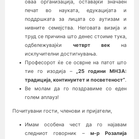
оваа организација, оставајќи значаен
печат во науката, едукацијата и
поддршката за лицата со аутизам и
нивните семејства. Неговата визија и
труд се причина што денес стоиме тука,
одбележувајќи
четврт век
на
исклучителни достигнувања.
Професорот ќе се осврне на патот што
тие го изодија –
„25 години МНЗА:
традиција, континуитет и посветеност“
.
Ве молам да го поздравиме со еден
голем аплауз!
Почитувани гости, членови и пријатели,
Имам особена чест да го најавам
следниот говорник –
м-р Розалија