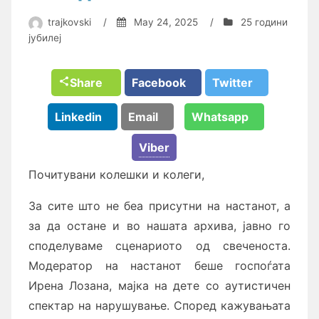
trajkovski
/
May 24, 2025
/
25 години
јубилеј
Share
Facebook
Twitter
Linkedin
Email
Whatsapp
Viber
Почитувани колешки и колеги,
За сите што не беа присутни на настанот, а
за да остане и во нашата архива, јавно го
споделуваме сценариото од свеченоста.
Модератор на настанот беше госпоѓата
Ирена Лозана, мајка на дете со аутистичен
спектар на нарушување. Според кажувањата