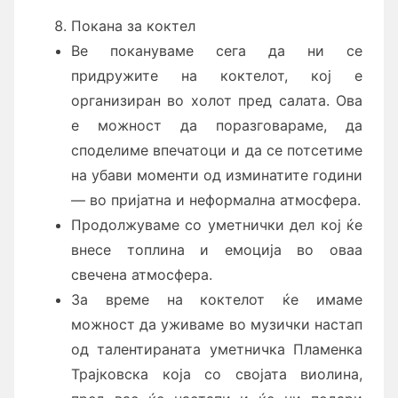
Покана за коктел
Ве покануваме сега да ни се
придружите на коктелот, кој е
организиран во холот пред салата. Ова
е можност да поразговараме, да
споделиме впечатоци и да се потсетиме
на убави моменти од изминатите години
— во пријатна и неформална атмосфера.
Продолжуваме со уметнички дел кој ќе
внесе топлина и емоција во оваа
свечена атмосфера.
За време на коктелот ќе имаме
можност да уживаме во музички настап
од талентираната уметничка Пламенка
Трајковска која со својата виолина,