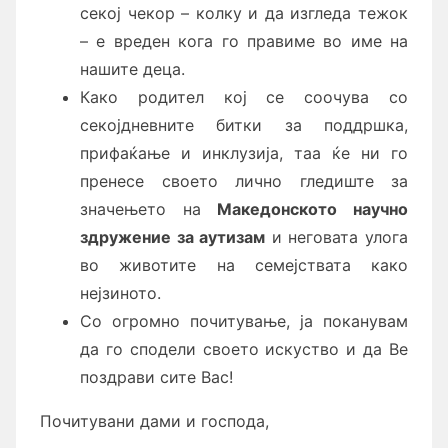
секој чекор – колку и да изгледа тежок
– е вреден кога го правиме во име на
нашите деца.
Како родител кој се соочува со
секојдневните битки за поддршка,
прифаќање и инклузија, таа ќе ни го
пренесе своето лично гледиште за
значењето на
Македонското научно
здружение за аутизам
и неговата улога
во животите на семејствата како
нејзиното.
Со огромно почитување, ја поканувам
да го сподели своето искуство и да Ве
поздрави сите Вас!
Почитувани дами и господа,