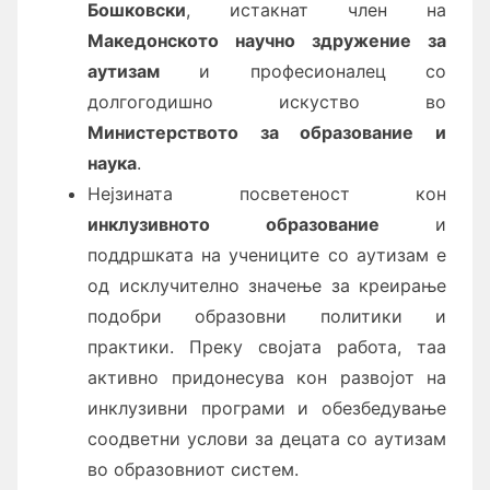
Бошковски
, истакнат член на
Македонското научно здружение за
аутизам
и професионалец со
долгогодишно искуство во
Министерството за образование и
наука
.
Нејзината посветеност кон
инклузивното образование
и
поддршката на учениците со аутизам е
од исклучително значење за креирање
подобри образовни политики и
практики. Преку својата работа, таа
активно придонесува кон развојот на
инклузивни програми и обезбедување
соодветни услови за децата со аутизам
во образовниот систем.