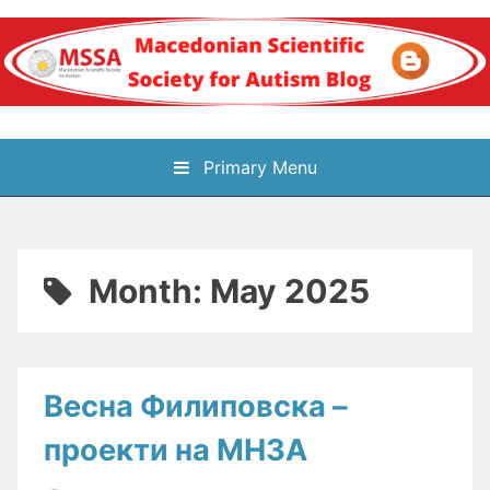
Skip
to
content
Блог на
Primary Menu
Македонското научно
здружение за
Month:
May 2025
аутизам
Весна Филиповска –
проекти на МНЗА