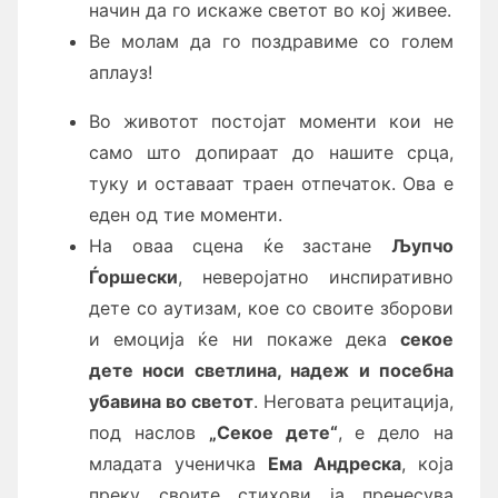
начин да го искаже светот во кој живее.
Ве молам да го поздравиме со голем
аплауз!
Во животот постојат моменти кои не
само што допираат до нашите срца,
туку и оставаат траен отпечаток. Ова е
еден од тие моменти.
На оваа сцена ќе застане
Љупчо
Ѓоршески
, неверојатно инспиративно
дете со аутизам, кое со своите зборови
и емоција ќе ни покаже дека
секое
дете носи светлина, надеж и посебна
убавина во светот
. Неговата рецитација,
под наслов
„Секое дете“
, е дело на
младата ученичка
Ема Андреска
, која
преку своите стихови ја пренесува