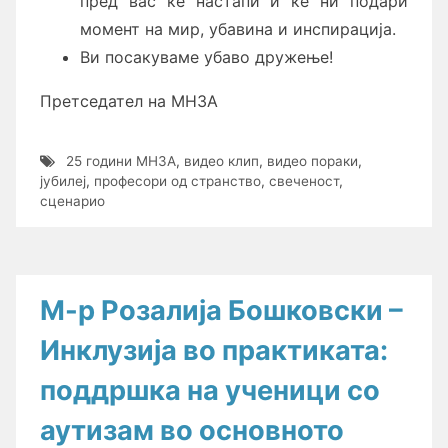
пред вас ќе настапи и ќе ни подари
момент на мир, убавина и инспирација.
Ви посакуваме убаво дружење!
Претседател на МНЗА
25 години МНЗА
,
видео клип
,
видео пораки
,
јубилеј
,
професори од странство
,
свеченост
,
сценарио
М-р Розалија Бошковски –
Инклузија во практиката:
поддршка на ученици со
аутизам во основното