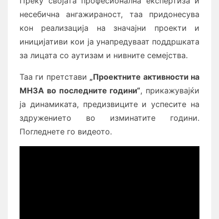
Преку својата професионална експертиза и
несебична ангажираност, таа придонесува
кон реализација на значајни проекти и
иницијативи кои ја унапредуваат поддршката
за лицата со аутизам и нивните семејства.
Таа ги претстави
„Проектни
те
активности на
МНЗА
во последните години
“
, прикажувајќи
ја динамиката, предизвиците и успесите на
здружението во изминатите години.
Погледнете го видеото.