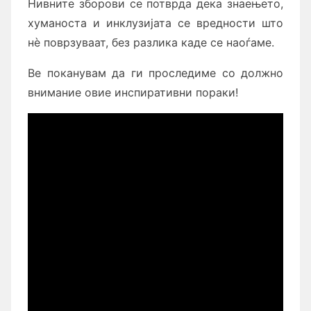
Нивните зборови се потврда дека знаењето,
хуманоста и инклузијата се вредности што
нè поврзуваат, без разлика каде се наоѓаме.
Ве поканувам да ги проследиме со должно
внимание овие инспиративни пораки!