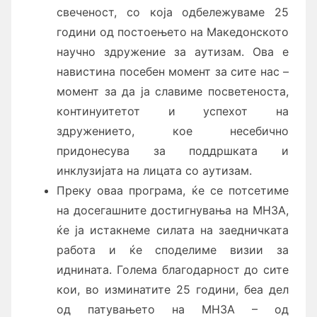
свеченост, со која одбележуваме 25
години од постоењето на Македонското
научно здружение за аутизам. Ова е
навистина посебен момент за сите нас –
момент за да ја славиме посветеноста,
континуитетот и успехот на
здружението, кое несебично
придонесува за поддршката и
инклузијата на лицата со аутизам.
Преку оваа програма, ќе се потсетиме
на досегашните достигнувања на МНЗА,
ќе ја истакнеме силата на заедничката
работа и ќе споделиме визии за
иднината. Голема благодарност до сите
кои, во изминатите 25 години, беа дел
од патувањето на МНЗА – од