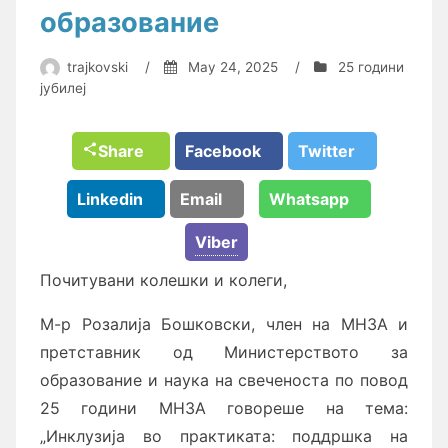
образование
trajkovski
/
May 24, 2025
/
25 години
јубилеј
Share
Facebook
Twitter
Linkedin
Email
Whatsapp
Viber
Почитувани колешки и колеги,
M-p Розалија Бошковски, член на МНЗА и
претставник од Министерството за
образование и наука на свеченоста по повод
25 години МНЗА говореше на тема:
„Инклузија во практиката: поддршка на