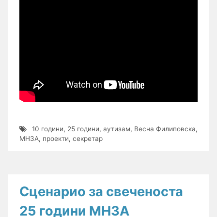
10 години
,
25 години
,
аутизам
,
Весна Филиповска
,
МНЗА
,
проекти
,
секретар
Сценарио за свеченоста
25 години МНЗА