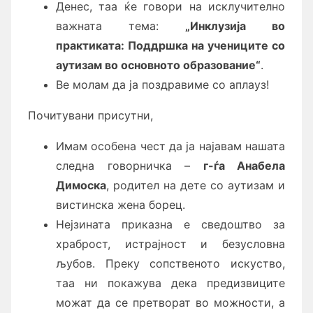
Денес, таа ќе говори на исклучително
важната тема:
„Инклузија во
практиката: Поддршка на ученици
те
со
аутизам во основното образование“
.
Ве молам да ја поздравиме со аплауз!
Почитувани присутни,
Имам особена чест да ја најавам нашата
следна говорничка –
г-ѓа Анабела
Димоска
, родител на дете со аутизам и
вистинска жена борец.
Нејзината приказна е сведоштво за
храброст, истрајност и безусловна
љубов. Преку сопственото искуство,
таа ни покажува дека предизвиците
можат да се претворат во можности, а