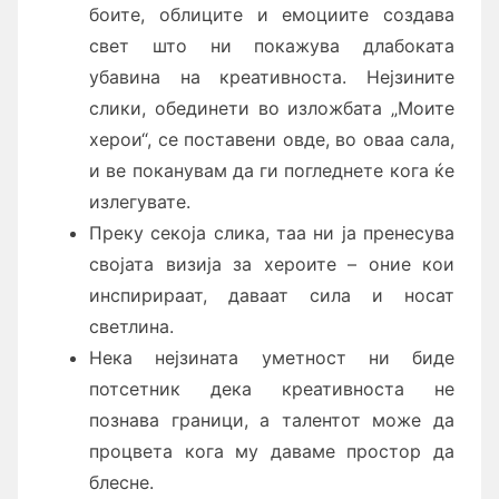
боите, облиците и емоциите создава
свет што ни покажува длабоката
убавина на креативноста. Нејзините
слики, обединети во изложбата „Моите
херои“, се поставени овде, во оваа сала,
и ве поканувам да ги погледнете кога ќе
излегувате.
Преку секоја слика, таа ни ја пренесува
својата визија за хероите – оние кои
инспирираат, даваат сила и носат
светлина.
Нека нејзината уметност ни биде
потсетник дека креативноста не
познава граници, а талентот може да
процвета кога му даваме простор да
блесне.