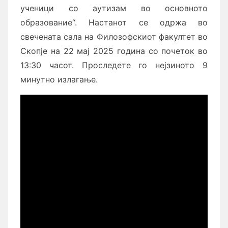
ученици со аутизам во основното
образование“. Настанот се одржа во
свечената сала на Филозофскиот факултет во
Скопје на 22 мај 2025 година со почеток во
13:30
часот. Проследете го нејзиното 9
минутно излагање.