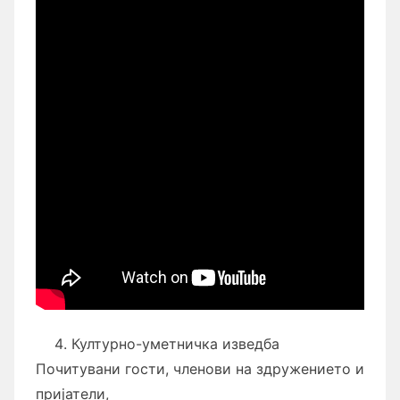
Културно-уметничка изведба
Почитувани гости, членови на здружението и
пријатели,