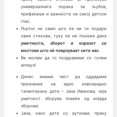
универзалната порака за љубов,
прифаќање и важноста на секој детски
глас.
Љупчо не само што ќе ни ги подари
овие стихови, туку ќе ни покаже дека
уметноста, зборот и изразот се
мостови што
нè
поврзуваат сите нас
.
Ве молам да го поздравиме со голем
аплауз!
Денес имаме чест да оддадеме
признание на едно извонредно
талентирано дете – Јана Иванова, чија
уметност зборува повеќе од илјада
зборови.
Јана, како дете со аутизам, преку