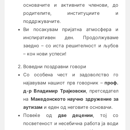
основачите и активните членови, до
родителите, институциите и
поддржувачите.
Ви посакувам пријатна атмосфера и
инспиративен ден. Продолжуваме
заедно – со иста решителност и љубов
– кон нови успеси!
Воведни поздравни говори
Со особена чест и задоволство го
најавувам нашиот прв говорник –
проф.
д-р Владимир Трајковски
, претседател
на
Македонското научно здружение за
аутизам
и еден од неговите основачи.
Повеќе од
две децении
, тој со
посветеност и несебична работа ја води