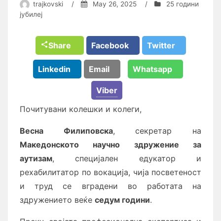
trajkovski
/
May 26, 2025
/
25 години
јубилеј
Share
Facebook
Twitter
Linkedin
Email
Whatsapp
Viber
Почитувани колешки и колеги,
Весна Филиповска
, секретар на
Македонското научно здружение за
аутизам
, специјален едукатор и
рехабилитатор по вокација, чија посветеност
и труд се вградени во работата на
здружението веќе
седум години
.