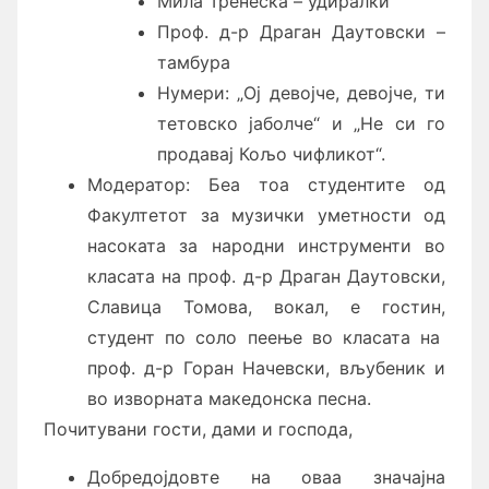
Мила Тренеска – удиралки
Проф. д-р Драган Даутовски –
тамбура
Нумери: „Ој девојче, девојче, ти
тетовско јаболче“ и „Не си го
продавај Кољо чифликот“.
Модератор: Беа тоа студентите од
Факултетот за музички уметности од
насоката за народни инструменти во
класата на проф. д-р Драган Даутовски,
Славица Томова, вокал, е гостин,
студент по соло пеење во класата на
проф. д-р Горан Начевски, вљубеник и
во изворната македонска песна.
Почитувани гости, дами и господа,
Добредојдовте на оваа значајна