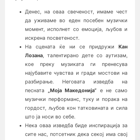
Денес, на оваа свеченост, имаме чест
да уживаме во еден посебен музички
момент, исполнет со емоција, љубов и
искрена посветеност.
На сцената ќе ни се придружи
Кан
Лозана
, талентирано дете со аутизам,
кое преку музиката ги пренесува
најубавите чувства и гради мостови на
разбирање. Неговата изведба на
песната
„Моја Македонија“
е не само
музички перформанс, туку и порака на
гордост, љубов кон татковината и сила
што ја носи во себе.
Нека оваа изведба биде инспирација за
сите нас, потсетник дека секој има свој