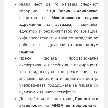
Имам чест да го најавам следниот
говорник –
г-ца Весна Филиповска
,
секретар на
Македонското научно
здружение за аутизам
, специјален
едукатор и рехабилитатор по вокација,
чија посветеност и труд се вградени во
работата на здружението веќе
седум
години
.
Преку својата професионална
експертиза и несебична ангажираност,
таа придонесува кон реализација на
значајни проекти и иницијативи кои ја
унапредуваат поддршката за лицата со
аутизам и нивните семејства.
Денес, ќе ни ги претстави
„Проектни
те
активности на МНЗА
во последните