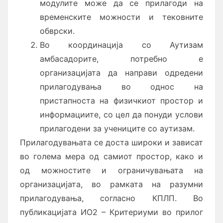
модулите може да се прилагоди на
временските можности и тековните
обврски.
Во координација со Аутизам
амбасадорите, потребно е
организацијата да направи одредени
прилагодувања во однос на
пристапноста на физичкиот простор и
информациите, со цел да понуди услови
прилагодени за учениците со аутизам.
Прилагодувањата се доста широки и зависат
во голема мера од самиот простор, како и
од можностите и ограничувањата на
организацијата, во рамката на разумни
прилагодувања, согласно КПЛП. Во
публикацијата ИО2 – Критериуми во прилог