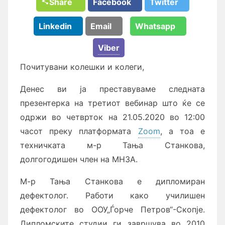
Share
Facebook
Twitter
Linkedin
Email
Whatsapp
Viber
Почитувани колешки и колеги,
Денес ви ја преставуваме следната
презентерка на третиот вебинар што ќе се
одржи во четврток на 21.05.2020 во 12:00
часот преку платформата
Zoom
, а тоа е
техничката м-р Тања Станкова,
долгогодишен член на МНЗА.
М-р Тања Станкова е дипломиран
дефектолог. Работи како училишен
дефектолог во ООУ„Ѓорче Петров“-Скопје.
Дипломските студии ги завршува во 2010