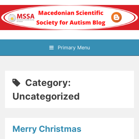
Skip
to
content
Блог на
Primary Menu
Македонското научно
здружение за
Category:
аутизам
Uncategorized
Merry Christmas