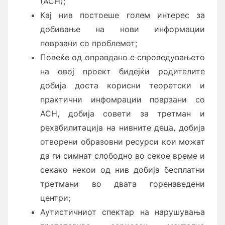
(АСН);
Кај нив постоеше голем интерес за
добивање на нови информации
поврзани со проблемот;
Повеќе од оправдано е спроведувањето
на овој проект бидејќи родителите
добија доста корисни теоретски и
практични инфомрации поврзани со
АСН, добија совети за третман и
рехабилитација на нивните деца, добија
отворени образовни ресурси кои можат
да ги симнат слободно во секое време и
секако некои од нив добија бесплатни
третмани во двата горенаведени
центри;
Аутистичниот спектар на нарушувања