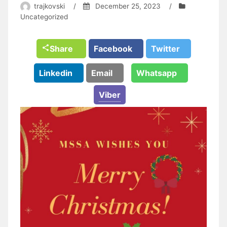
trajkovski
/
December 25, 2023
/
Uncategorized
Share
Facebook
Twitter
Linkedin
Email
Whatsapp
Viber