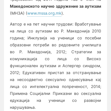
Македонското научно здружение за аутизам
(МНЗА) (
www.mssa.org.mk
).
Автор е на пет научни трудови: Вработување
на лица со аутизам во Р. Македонија 2010
година; Инклузија на ученици со посебни
образовни потреби во редовните училишта
во Р. Македонија, 2012; Стратегии за
комуникација со лица со Високо
функционален аутизам и Аспергер синдром,
2012; Едукативен пристап за отстранување
на несоодветно сексуално однесување кај
лица со интелектуална попреченост, 2014;
Примена Социјални Приказни во сексуална
едукација на ученици со развојни
нарушувања.