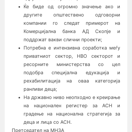
Ќе биде од огромно значење ако и
другите општествено одговорни
компании го следат примерот на
Комерцијална банка АД Скопје и
поддржат вакви слични проекти;
Потребна е интензивна соработка меѓу
приватниот сектор, НВО секторот и
ресорните министерства со цел
подобра специјална едукација и
рехабилитација на оваа категорија
ранливи деца;
На државно ниво неопходно е креирање
на национален регистер за АСН и
градење на национална стратегија за
деца и лица со АСН.
Претседател на МНЗА