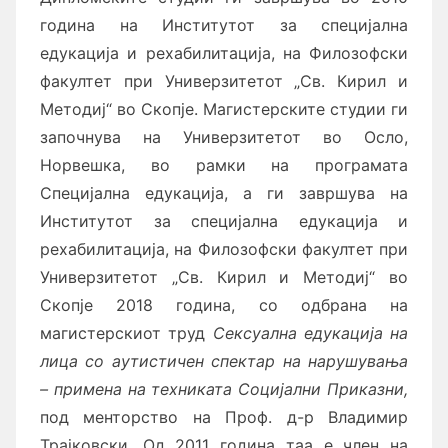
година на Институтот за специјална
едукација и рехабилитација, на Филозофски
факултет при Универзитетот „Св. Кирил и
Методиј“ во Скопје. Магистерските студии ги
започнува на Универзитетот во Осло,
Норвешка, во рамки на програмата
Специјална едукација, а ги завршува на
Институтот за специјална едукација и
рехабилитација, на Филозофски факултет при
Универзитетот „Св. Кирил и Методиј“ во
Скопје 2018 година, со одбрана на
магистерскиот труд
Сексуална едукација на
лица со аутистичен спектар на нарушувања
– примена на техниката Социјални Приказни,
под менторство на Проф. д-р Владимир
Трајковски. Од 2011 година таа е член на