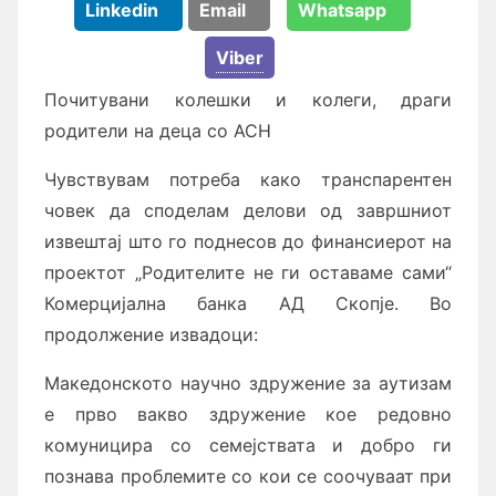
Linkedin
Email
Whatsapp
Viber
Почитувани колешки и колеги, драги
родители на деца со АСН
Чувствувам потреба како транспарентен
човек да споделам делови од завршниот
извештај што го поднесов до финансиерот на
проектот „Родителите не ги оставаме сами“
Комерцијална банка АД Скопје. Во
продолжение извадоци:
Македонското научно здружение за аутизам
е прво вакво здружение кое редовно
комуницира со семејствата и добро ги
познава проблемите со кои се соочуваат при