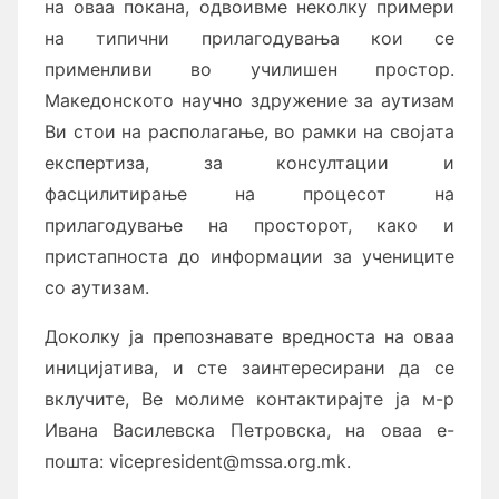
на оваа покана, одвоивме неколку примери
на типични прилагодувања кои се
применливи во училишен простор.
Македонското научно здружение за аутизам
Ви стои на располагање, во рамки на својата
експертиза, за консултации и
фасцилитирање на процесот на
прилагодување на просторот, како и
пристапноста до информации за учениците
со аутизам.
Доколку ја препознавате вредноста на оваа
иницијатива, и сте заинтересирани да се
вклучите, Ве молиме контактирајте ја м-р
Ивана Василевска Петровска, на оваа е-
пошта: vicepresident@mssa.org.mk.