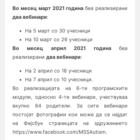
Во месец март 2021 година
беа реализирани
два вебинари
:
На 5 март со 30 учесници
На 10 март со 26 учесници
Во месец април 2021 година
беа
реализирани
два вебинари
:
На 2 април со 18 учесници
На 7 април со 10 учесници.
Во реaлизацијата на 6-те програмските
модули, односно 4-те вебинари, учествуваа
вкупно 84 родители. За сите вебинари
постојат фотографии кои може да се најдат
на Фејсбук страницата на здружението
https://www.facebook.com/MSSAutism.