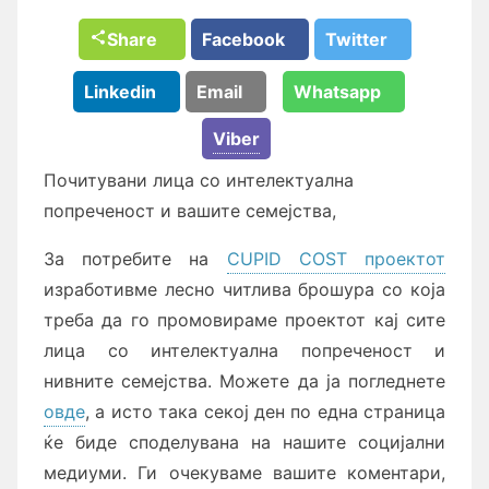
Share
Facebook
Twitter
Linkedin
Email
Whatsapp
Viber
Почитувани лица со интелектуална
попреченост и вашите семејства,
За потребите на
CUPID COST проектот
изработивме лесно читлива брошура со која
треба да го промовираме проектот кај сите
лица со интелектуална попреченост и
нивните семејства. Можете да ја погледнете
овде
, а исто така секој ден по една страница
ќе биде споделувана на нашите социјални
медиуми. Ги очекуваме вашите коментари,