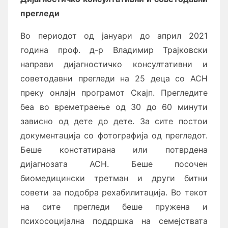
прегледи
Во периодот од јануари до април 2021
година проф. д-р Владимир Трајковски
направи дијагностичко консултативни и
советодавни прегледи на 25 деца со АСН
преку онлајн програмот Скајп. Прегледите
беа во времетраење од 30 до 60 минути
зависно од дете до дете. За сите постои
документација со фотографија од прегледот.
Беше констатирана или потврдена
дијагнозата АСН. Беше посочен
биомедицински третман и други битни
совети за подобра рехабилитација. Во текот
на сите прегледи беше пружена и
психосоцијална поддршка на семејствата