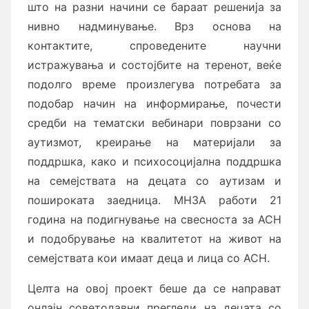
што на разни начини се бараат решенија за
нивно надминување. Врз основа на
контактите, спроведените научни
истражувања и состојбите на теренот, веќе
подолго време произлегува потребата за
подобар начин на информирање, почести
средби на тематски вебинари поврзани со
аутизмот, креирање на материјали за
поддршка, како и психосоцијална поддршка
на семејствата на децата со аутизам и
пошироката заедница. МНЗА работи 21
година на подигнување на свесноста за АСН
и подобрување на квалитетот на живот на
семејствата кои имаат деца и лица со АСН.
Целта на овој проект беше да се направат
онлајн советодавни прегледи на децата со