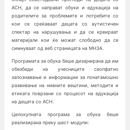
АСН, да се направат обуки и едукација на
родителите за проблемите и потребите со
кои се среќаваат децата со аутистичен
спектар на нарушувања и да се креираат
материјали кои ќе можат слободно да се
симнуваат од веб страницата на МНЗА.
Програмата за обука беше дизајнирана да им
обезбеди на учесниците сеопфатно
запознавање и информации за понатамошно
развивање на нивните вештини, методите и
етиката поврзани со процесот на едукација
на децата со АСН.
Целокупната програма за обука беше
реализирана преку шест модули: