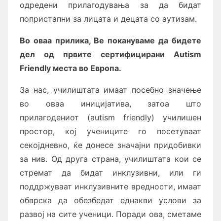
одредени прилагодувања за да бидат
попристапни за лицата и децата со аутизам.
Во оваа прилика, Ве покануваме да бидете
дел од првите сертифицирани
Autism
Friendly
места во Европа.
За нас, училиштата имаат посебно значење
во оваа иницијатива, затоа што
прилагодениот (autism friendly) училишен
простор, кој учениците го посетуваат
секојдневно, ќе донесе значајни придобивки
за нив. Од друга страна, училиштата кои се
стремат да бидат инклузивни, или ги
поддржуваат инклузивните вредности, имаат
обврска да обезбедат еднакви услови за
развој на сите ученици. Поради ова, сметаме