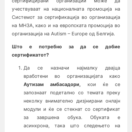
сертифицирани организации може да
учествуваат на националната промоција на
Системот за сертификација во организација
на МНЗА, како и на европската промоција во
организација на Autism – Europe од Белгија.
Што е потребно за да се добие
сертификатот?
Да се назначи најмалку двајца
вработени во организацијата како
Аутизам амбасадор
и
,
кои ќе се
запознаат подетално со темата преку
неколку внимателно дизјнирани онлајн
модули и ќе се стекнат со сертификат
за завршена обука. Обуката е
асинхрона, така што следењето на