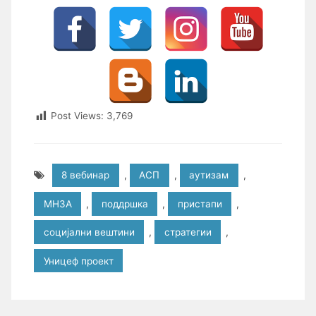
Post Views:
3,769
8 вебинар
,
АСП
,
аутизам
,
МНЗА
,
поддршка
,
пристапи
,
социјални вештини
,
стратегии
,
Уницеф проект