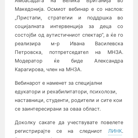
Амбасадата на Велика Британија во
Македонија. Осмиот вебинар е со наслов:
„Пристапи, стратегии и поддршка во
социјалната интервенција за деца со
состојби од аутистичниот спектар“, а ќе го
реализира м-р Ивана Василевска
Петровска, потпретседател на МНЗА.
Модератор ќе биде Александра
Карагирова, член на МНЗА.
Вебинарот е наменет за специјални
едукатори и рехабилитатори, психолози,
наставници, студенти, родители и сите кои
се заинтересирани за оваа област.
Доколку сакате да учествувате повелете
регистрирајте се на следниот
ЛИНК
.