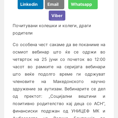
Linkedin
Email
Whatsapp
Viber
Почитувани колешки и колеги, драги
родители
Со особена чест сакаме да ве поканиме на
осмиот вебинар што ќе се одржи во
четврток на 25 јуни со почеток во 12:00
часот
во рамките на серијата вебинари
што веќе подолго време ги одржуват
членовите на Македонското научно
здружение за аутизам. Вебинарите се дел
од пректот: „Социјални вештини и
позитивно родителство кај деца со АСН“,
финансиски подржан од УНИЦЕФ МК и