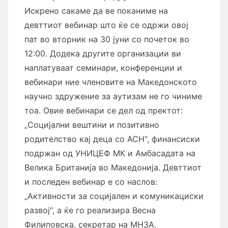
Искрено сакаме да ве поканиме на
девттиот вебинар што ќе се одржи овој
пат во вторник на 30 јуни со почеток во
12:00. Додека другите организации ви
наплатуваат семинари, конференции и
вебинари ние
членовите на Македонското
научно здружение за аутизам не го чиниме
тоа. Овие вебинари се дел од пректот:
„Социјални вештини и позитивно
родителство кај деца со АСН“, финансиски
подржан од УНИЦЕФ МК и Амбасадата на
Велика Британија во Македонија. Девттиот
и последен вебинар е со наслов:
„Активности за социјален и комуникациски
развој“, а ќе го реализира Весна
Филиповска, секретар на МНЗА.