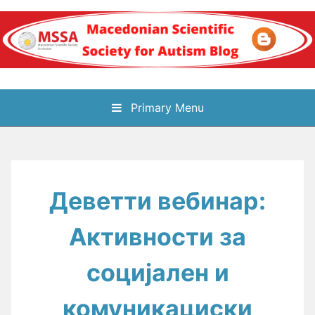
Skip
to
content
Блог на
Primary Menu
Македонското научно
здружение за
Деветти вебинар:
аутизам
Активности за
социјален и
комуникациски