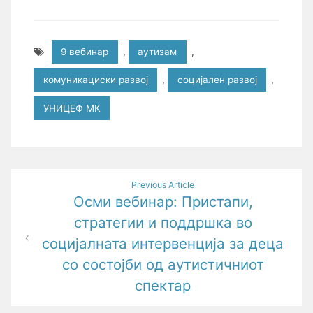
9 вебинар
,
аутизам
,
комуникациски развој
,
социјален развој
,
УНИЦЕФ МК
Post
Previous Article
Осми вебинар: Пристапи,
navigation
стратегии и поддршка во
социјалната интервенција за деца
со состојби од аутистичниот
спектар