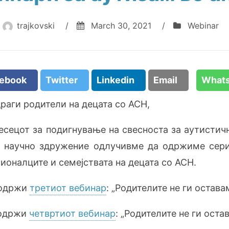
trajkovski
/
March 30, 2021
/
Webinar
cebook
Twitter
Linkedin
Email
What
раги родители на децата со АСН,
месецот за подигнување на свесноста за аутистич
о научно здружение одлучивме да одржиме сери
сионалците и семејствата на децата со АСН.
е одржи
третиот вебинар
: „Родителите не ги остава
е одржи
четвртиот вебинар
: „Родителите не ги оста