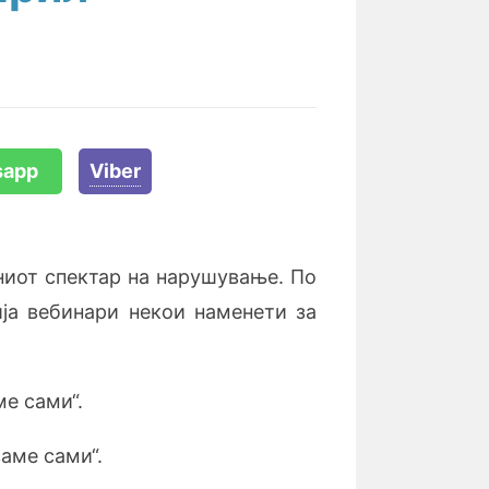
sapp
Viber
ниот спектар на нарушување. По
ја вебинари некои наменети за
ме сами“.
ваме сами“.