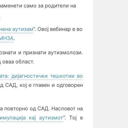
наменети само за родители на
.
чена аутизам
“. Овој вебинар е во
МНЗА
.
ознати и признати аутизмолози.
 оваа област.
јата: дијагностички тешкотии во
д САД, кој е главен и одговорен
ва повторно од САД. Насловот на
имулација кај аутизмот
“. Тој е