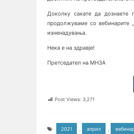
Доколку сакате да дознаете п
продолжуваме со вебинарите „
изненадувања.
Нека е на здравје!
Претседател на МНЗА
Post Views:
3,271
2021
,
април
,
вебина