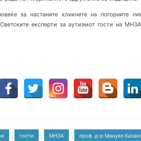
овеќе за настаните кликнете на погорните ли
Светските експерти за аутизмот гости на МНЗА“
ри
,
гости
,
МНЗА
,
проф. д-р Мануел Казан