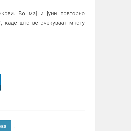
нкови. Во мај и јуни повторно
, каде што ве очекуваат многу
ова
,