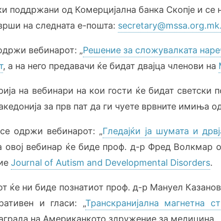
и поддржани од Комерцијална банка Скопје и се 
врши на следната е-пошта:
secretary@mssa.org.mk
 одржи вебинарот: „
Решение за сложувалката наре
т
, а на него предавачи ќе бидат двајца членови на
ија на вебинари на кои гости ќе бидат светски п
кедонија за прв пат да ги чуете врвните имиња од
 се одржи вебинарот: „
Гледајќи ја шумата и дрв
а овој вебинар ќе биде проф. д-р Фред Волкмар о
ние
Journal of Autism and Developmental Disorders
.
сот ќе ни биде познатиот проф. д-р Мануел Казано
ативен и гласи: „
Транскранијална магнетна ст
награда на Американкото здружение за медицина.