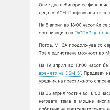
Овие два вебинари се финансиск
деца со АСН. Пријавувањето се 
На 8 април во 18:00 часот ќе се
организација на
ГАСПАР центаро
Потоа, МНЗА продолжува со сер
Тоа е единствена можност во Ма
На 19 април во 18:00 часот ќе
времето на DSM-5“
. Предавач н
уредник на престижното списа
На 26 април гостин во 18:00 ча
неговата тема е мошне инспир
добитник на претседателската 