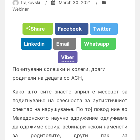
trajkovski
/
March 30, 2021
/
Webinar
Share
Facebook
Twitter
Linkedin
Email
Whatsapp
Viber
Почитувани колешки и колеги, драги
родители на децата со АСН,
Како што сите знаете април е месецот за
подигнување на свесноста за аутистичниот
спектар на нарушување. По тој повод ние во
Македонското научно здружение одлучивме
да одржиме серија вебинари некои наменети
за родителите, други пак за