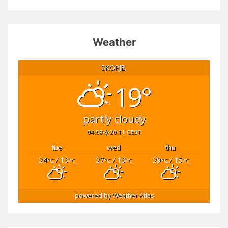
Weather
SKOPJE,
19°
partly cloudy
04:58
20:11 CEST
tue
wed
thu
24
/ 13
27
/ 13
29
/ 15
°C
°C
°C
°C
°C
°C
powered by
Weather Atlas