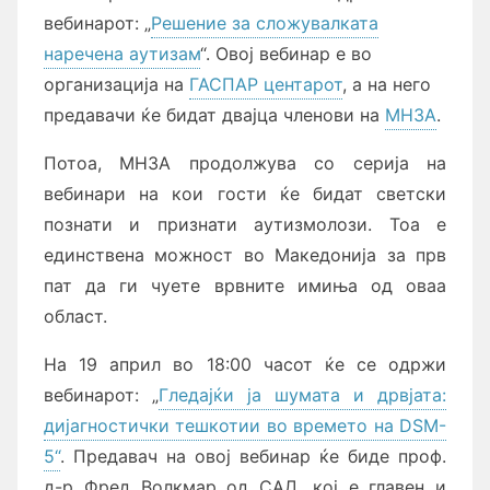
вебинарот: „
Решение за сложувалката
наречена аутизам
“. Овој вебинар е во
организација на
ГАСПАР центарот
, а на него
предавачи ќе бидат двајца членови на
МНЗА
.
Потоа, МНЗА продолжува со серија на
вебинари на кои гости ќе бидат светски
познати и признати аутизмолози. Тоа е
единствена можност во Македонија за прв
пат да ги чуете врвните имиња од оваа
област.
На 19 април во 18:00 часот ќе се одржи
вебинарот: „
Гледајќи ја шумата и дрвјата:
дијагностички тешкотии во времето на DSM-
5“
. Предавач на овој вебинар ќе биде проф.
д-р Фред Волкмар од САД, кој е главен и