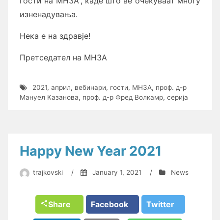
гости на МНЗА“, каде што ве очекуваат многу
изненадувања.
Нека е на здравје!
Претседател на МНЗА
2021
,
април
,
вебинари
,
гости
,
МНЗА
,
проф. д-р
Мануел Казанова
,
проф. д-р Фред Волкамр
,
серија
Happy New Year 2021
trajkovski
/
January 1, 2021
/
News
Share
Facebook
Twitter