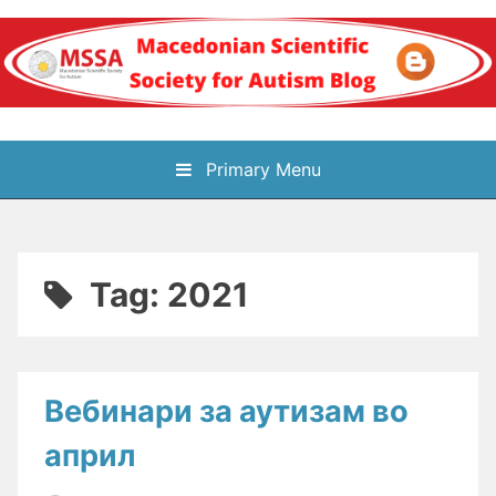
Skip
to
content
Блог на
Primary Menu
Македонското научно
здружение за
Tag:
2021
аутизам
Вебинари за аутизам во
април