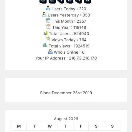
Users Today : 220
Users Yesterday : 353
This Month : 2357
This Year : 119148
Total Users : 524040
Views Today : 764
Total views : 1924519
Who's Online : 6
Your IP Address : 216.73.216.170
Since December 23rd 2019
August 2026
M
T
W
T
F
S
S