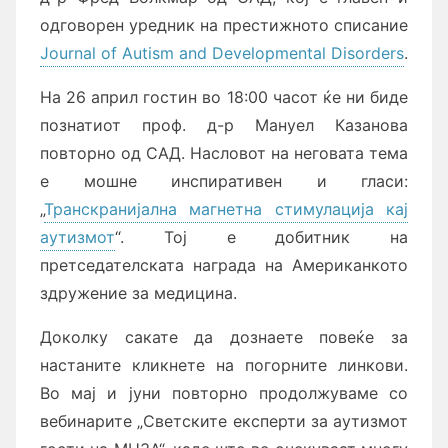
одговорен уредник на престижното списание
Journal of Autism and Developmental Disorders
.
На 26 април гостин во 18:00 часот ќе ни биде
познатиот проф. д-р Мануел Казанова
повторно од САД. Насловот на неговата тема
е мошне инспиративен и гласи:
„
Транскранијална магнетна стимулација кај
аутизмот
“. Тој е добитник на
претседателската награда на Американкото
здружение за медицина.
Доколку сакате да дознаете повеќе за
настаните кликнете на погорните линкови.
Во мај и јуни повторно продолжуваме со
вебинарите „Светските експерти за аутизмот