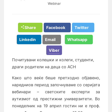
Webinar
Share
Facebook
Twitter
Linkedin
Email
Whatsapp
Viber
Почитувани колешки и колеги, студенти,
драги родители на деца со АСН
Како што веќе беше претходно објавено,
наредниов период започнуваме со серијата
вебинари – светските експерти за
аутизмот од престижни универзитети. Во
понеделник на 19 април гостин ни е проф.