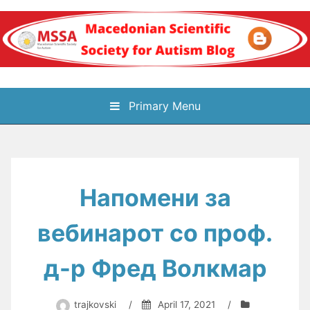
Skip
to
content
Блог на
Primary Menu
Македонското научно
здружение за
Напомени за
аутизам
вебинарот со проф.
д-р Фред Волкмар
trajkovski
/
April 17, 2021
/