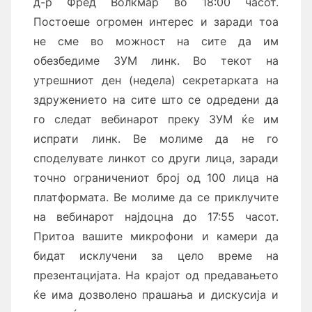
д-р Фред Волкмар во 18:00 часот.
Постоеше огромен интерес и заради тоа
не сме во можност на сите да им
обезбедиме ЗУМ линк. Во текот на
утрешниот ден (недела) секретарката на
здружението на сите што се одредени да
го следат вебинарот преку ЗУМ ќе им
испрати линк. Ве молиме да не го
споделувате линкот со други лица, заради
точно ограничениот број од 100 лица на
платформата. Ве молиме да се приклучите
на вебинарот најдоцна до 17:55 часот.
Притоа вашите микрофони и камери да
бидат исклучени за цело време на
презентацијата. На крајот од предавањето
ќе има дозволено прашања и дискусија и