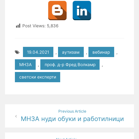
Post Views:
5,836
19.04.2021
,
аутизам
,
вебинар
,
МНЗА
,
проф. д-р Фред Волкамр
,
светски експерти
Post
Previous Article
МНЗА нуди обуки и работилници
navigation