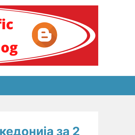
ение за аутизам
кедонија за 2