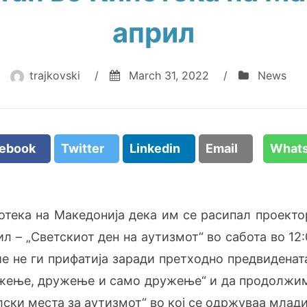
април
trajkovski
/
March 31, 2022
/
News
cebook
Twitter
Linkedin
Email
What
нотека на Македонија дека им се расипал проекто
ил – „Светскиот ден на аутизмот“ во сабота во 1
ие не ги прифатија заради претходно предвидена
ружење, дружење и само дружење“ и да продолжи
лски места за аутизмот“ во кој се одржуваа млад