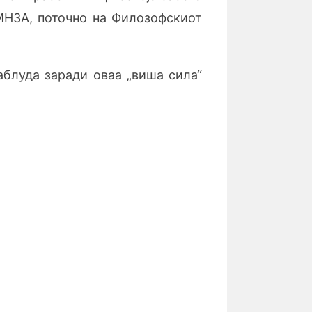
МНЗА, поточно на Филозофскиот
аблуда заради оваа „виша сила“