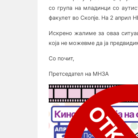
со група на младинци со аути
факулет во Скопје. На 2 април 
Искрено жалиме за оваа ситуац
која не можевме да ја предвиди
Со почит,
Претседател на МНЗА