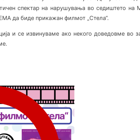
стичен спектар на нарушувања во седиштето на 
НЕМА да биде прикажан филмот „Стела“.
ија и се извинуваме ако некого доведовме во з
ме.