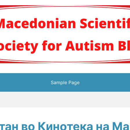
кото научно здруж
Sample Page
ан во Кинотека на Ма