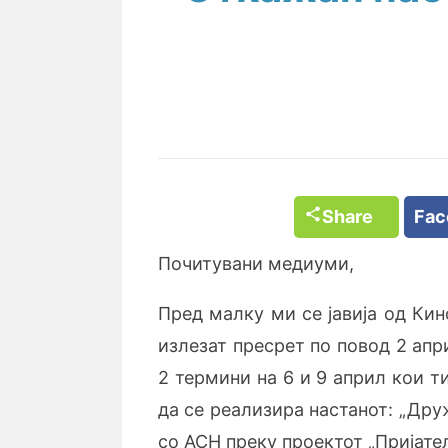
Share
Fa
Почитувани медиуми,
Пред малку ми се јавија од Ки
излезат пресрет по повод 2 апр
2 термини на 6 и 9 април кои т
да се реализира настанот: „Д
со АСН преку проектот „Пријате