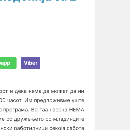
sapp
Viber
рот и дека нема да можат да ни
2:00 часот. Им предложивме уште
та програма. Во таа насока НЕМА
ме со дружењето со младинците
ински работилници секоја сабота