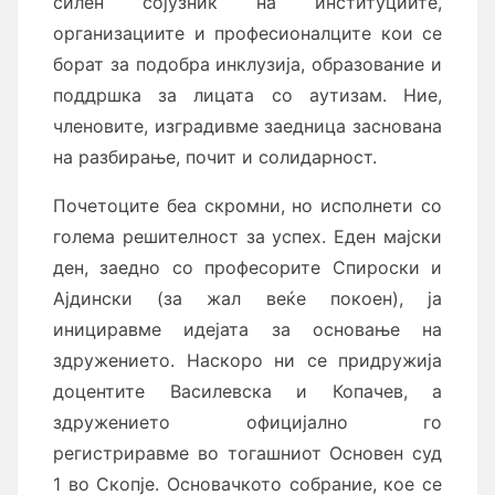
силен сојузник на институциите,
организациите и професионалците кои се
борат за подобра инклузија, образование и
поддршка за лицата со аутизам. Ние,
членовите, изградивме заедница заснована
на разбирање, почит и солидарност.
Почетоците беа скромни, но исполнети со
голема решителност за успех. Еден мајски
ден, заедно со професорите Спироски и
Ајдински (за жал веќе покоен), ја
инициравме идејата за основање на
здружението. Наскоро ни се придружија
доцентите Василевска и Копачев, а
здружението официјално го
регистриравме во тогашниот Основен суд
1 во Скопје. Основачкото собрание, кое се