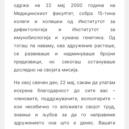
одржа на 22 мај 2000 година на
Медицинскиот факултет, собра 15-тина
колеги и колешки од Институтот за
дефектологија и Институтот за
имунобиологија и хумана генетика. Од
тогаш па наваму, ова здружение растеше,
се развиваше и надминуваше бројни
предизвици, но секогаш остануваше
доследно на својата мисија.
На овој свечен ден, 22 мај, сакам да упатам
искрена благодарност до сите вас –
членовите, поддржувачите, волонтерите –
кои несебично го вложивте својот труд,
знаење и љубов за да го направиме
здружението она што е денес. Вашата