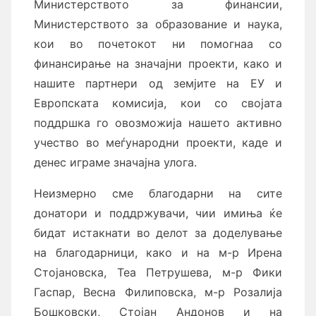
Министерството за финансии,
Министерството за образование и наука,
кои во почетокот ни помогнаа со
финансирање на значајни проекти, како и
нашите партнери од земјите на ЕУ и
Европската комисија, кои со својата
поддршка го овозможија нашето активно
учество во меѓународни проекти, каде и
денес играме значајна улога.
Неизмерно сме благодарни на сите
донатори и поддржувачи, чии имиња ќе
бидат истакнати во делот за доделување
на благодарници, како и на м-р Ирена
Стојановска, Теа Петрушева, м-р Фики
Гаспар, Весна Филиповска, м-р Розалија
Бошковски, Стојан Андонов и на