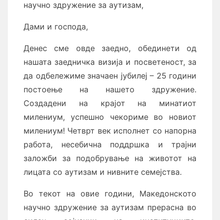
научно здружение за аутизам,
Дами и господа,
Денес сме овде заедно, обединети од
нашата заедничка визија и посветеност, за
да одбележиме значаен јубилеј – 25 години
постоење на нашето здружение.
Создадени на крајот на минатиот
милениум, успешно чекориме во новиот
милениум! Четврт век исполнет со напорна
работа, несебична поддршка и трајни
заложби за подобрување на животот на
лицата со аутизам и нивните семејства.
Во текот на овие години, Македонското
научно здружение за аутизам прерасна во