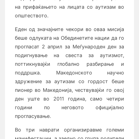
на прифаќањето на лицата со аутизам во
општеството.
Еден од значајните чекори во оваа мисија
беше одлуката на Обединетите нации да го
прогласат 2 април за Меѓународен ден за
подигнување на свеста за аутизмот,
поттикнувајќи глобално разбирање и
поддршка. Македонското научно
здружение за аутизам со гордост беше
пионер во Македонија, чествувајќи го овој
ден уште во 2011 година, само четири
години по неговото официјално
прогласување.
Во три наврати организиравме големи
манифестации, а заедно со група родители