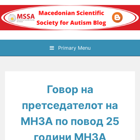
Skip
to
content
Блог на
Primary Menu
Македонското научно
здружение за
Говор на
аутизам
претседателот на
МНЗА по повод 25
години МНЗА