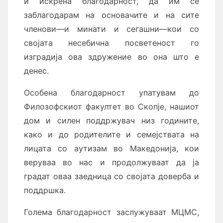
и искрена благодарност, да им се
заблагодарам на основачите и на сите
членови—и минати и сегашни—кои со
својата несебична посветеност го
изградија ова здружение во она што е
денес.
Особена благодарност упатувам до
Филозофскиот факултет во Скопје, нашиот
дом и силен поддржувач низ годините,
како и до родителите и семејствата на
лицата со аутизам во Македонија, кои
веруваа во нас и продолжуваат да ја
градат оваа заедница со својата доверба и
поддршка.
Голема благодарност заслужуваат МЦМС,