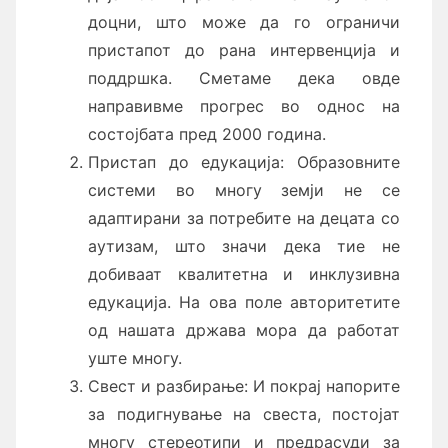
доцни, што може да го ограничи
пристапот до рана интервенција и
поддршка. Сметаме дека овде
направивме прогрес во однос на
состојбата пред 2000 година.
Пристап до едукација: Образовните
системи во многу земји не се
адаптирани за потребите на децата со
аутизам, што значи дека тие не
добиваат квалитетна и инклузивна
едукација. На ова поле авторитетите
од нашата држава мора да работат
уште многу.
Свест и разбирање: И покрај напорите
за подигнување на свеста, постојат
многу стереотипи и предрасуди за