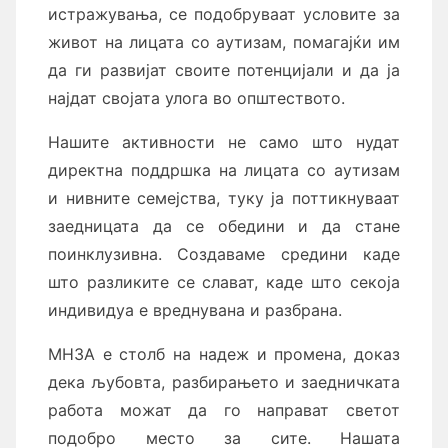
истражувања, се подобруваат условите за
живот на лицата со аутизам, помагајќи им
да ги развијат своите потенцијали и да ја
најдат својата улога во општеството.
Нашите активности не само што нудат
директна поддршка на лицата со аутизам
и нивните семејства, туку ја поттикнуваат
заедницата да се обедини и да стане
поинклузивна. Создаваме средини каде
што разликите се слават, каде што секоја
индивидуа е вреднувана и разбрана.
МНЗА е столб на надеж и промена, доказ
дека љубовта, разбирањето и заедничката
работа можат да го направат светот
подобро место за сите. Нашата