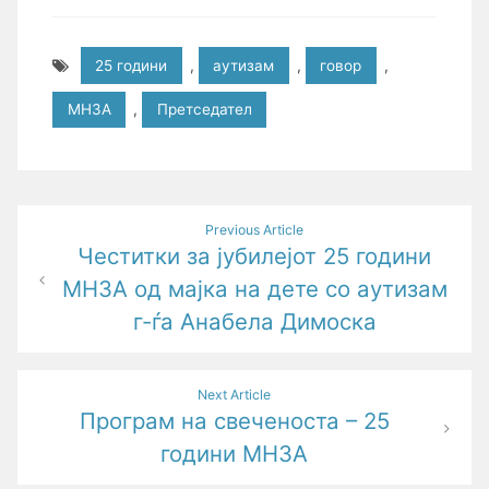
25 години
,
аутизам
,
говор
,
МНЗА
,
Претседател
Post
Previous Article
Честитки за јубилејот 25 години
navigation
МНЗА од мајка на дете со аутизам
г-ѓа Анабела Димоска
Next Article
Програм на свеченоста – 25
години МНЗА