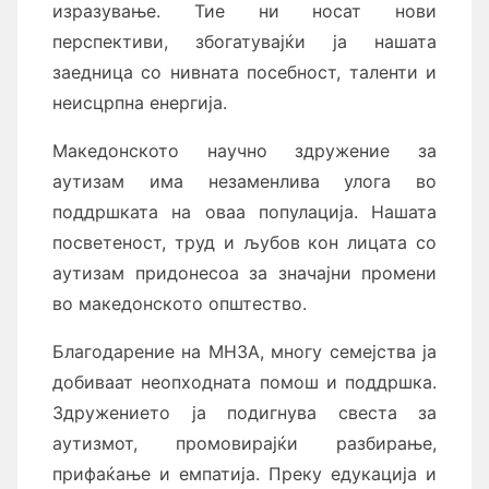
изразување. Тие ни носат нови
перспективи, збогатувајќи ја нашата
заедница со нивната посебност, таленти и
неисцрпна енергија.
Македонското научно здружение за
аутизам има незаменлива улога во
поддршката на оваа популација. Нашата
посветеност, труд и љубов кон лицата со
аутизам придонесоа за значајни промени
во македонското општество.
Благодарение на МНЗА, многу семејства ја
добиваат неопходната помош и поддршка.
Здружението ја подигнува свеста за
аутизмот, промовирајќи разбирање,
прифаќање и емпатија. Преку едукација и