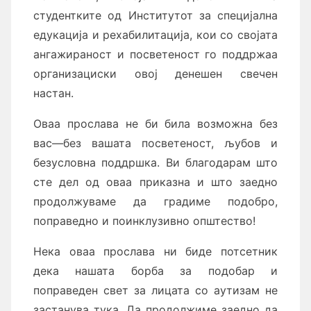
студентките од Институтот за специјална
едукација и рехабилитација, кои со својата
ангажираност и посветеност го поддржаа
организациски овој денешен свечен
настан.
Оваа прослава не би била возможна без
вас—без вашата посветеност, љубов и
безусловна поддршка. Ви благодарам што
сте дел од оваа приказна и што заедно
продолжуваме да градиме подобро,
поправедно и поинклузивно општество!
Нека оваа прослава ни биде потсетник
дека нашата борба за подобар и
поправеден свет за лицата со аутизам не
застанува тука. Да продолжиме заедно да