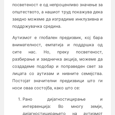
посветеност е од непроценливо значење за
општеството, а нашиот труд покажува дека
заедно можеме да изградиме инклузивна и
поддржувачка средина.
Аутизмот е глобален предизвик, кој бара
внимателност, емпатија и поддршка од
сите нас. Но, преку посветеност,
разбирање и заедничка акција, можеме да
создадеме подобар и поправеден свет за
лицата со аутизам и нивните семејства.
Постојат значителни предизвици што ги
носи оваа состојба, како што се:
Рано дијагностицирање и
интервенција: Во многу земји,
дијагностицирањето на аутизмот