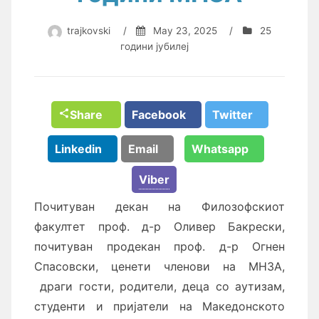
trajkovski
/
May 23, 2025
/
25
години јубилеј
Share
Facebook
Twitter
Linkedin
Email
Whatsapp
Viber
Почитуван декан на Филозофскиот
факултет проф. д-р Оливер Бакрески,
почитуван продекан проф. д-р Огнен
Спасовски, ценети членови на МНЗА,
драги гости, родители, деца со аутизам,
студенти и пријатели на Македонското