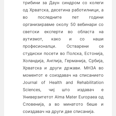
трибини за Даун синдром со колеги
од Хрватска, десетина работилници, а
во последните пет години
организиравме околу 50 вебинари со
светски експерти во областа на
аутизмот, како и со наши
професионалци. Остварени се
студиски посети во Полска, Естонија,
Холандија, Англија, Германија, Србија,
Хрватска и други држави. МНЗА во
моментот е соиздавач на списанието
Journal of Health and Rehabilitation
Sciences, чиј што издавач е
Универзитетот Alma Mater Europaea од
Словенија, а во минатото беше и
соиздавач на други две списанија.