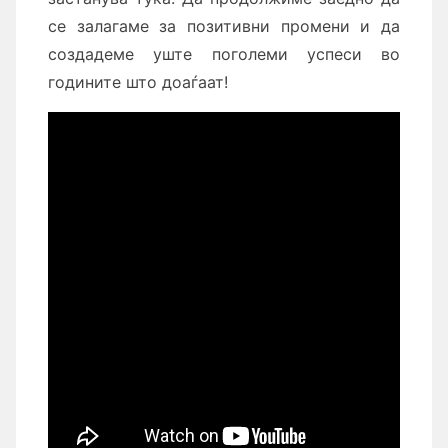
се залагаме за позитивни промени и да
создадеме уште поголеми успеси во
годините што доаѓаат!