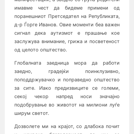
имавме чест да бидеме примени од
поранешниот Претседател на Републиката,
д-р Ѓорге Иванов. Овие моменти беа важен
сигнал дека аутизмот е прашање кое
заслужува внимание, грижа и посветеност
од целото општество.
Глобалната заедница мора да работи
заедно, градејќи поинклузивно,
поподдржувачко и поправедно општество
за сите. Иако предизвиците се големи,
секој чекор напред носи значајно
подобрување во животот на милиони луѓе
ширум светот.
Дозволете ми на крајот, со длабока почит