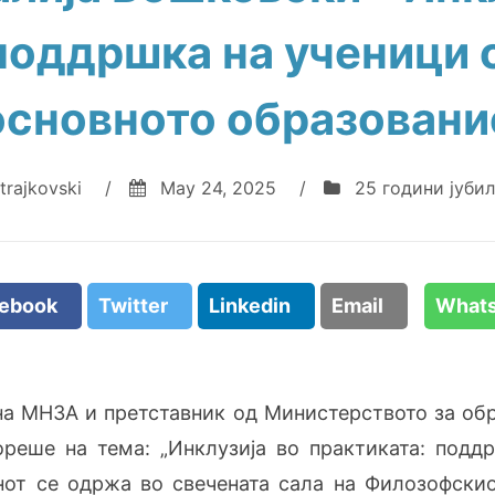
поддршка на ученици 
основното образовани
trajkovski
/
May 24, 2025
/
25 години јубил
cebook
Twitter
Linkedin
Email
What
на МНЗА и претставник од Министерството за обр
реше на тема: „Инклузија во практиката: подд
нот се одржа во свечената сала на Филозофскио