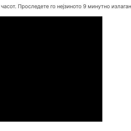
часот. Проследете го нејзиното 9 минутно излага