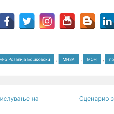
М-р Розалија Бошковски
,
МНЗА
,
МОН
,
пр
мислување на
Сценарио з