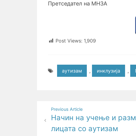
Претседател на МНЗА
Post Views:
1,909
аутизам
,
инклузија
,
Post
Previous Article
Начин на учење и раз
navigation
лицата со аутизам