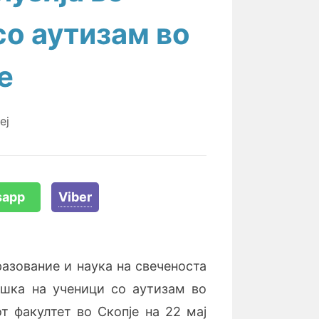
со аутизам во
е
еј
sapp
Viber
азование и наука на свеченоста
ршка на ученици со аутизам во
т факултет во Скопје на 22 мај