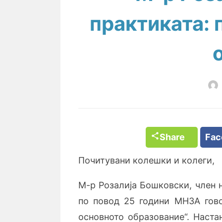
практиката: 
Share
Fa
Почитувани колешки и колеги,
M-p Розалија Бошковски, член 
по повод 25 години МНЗА гово
основното образование“. Наста