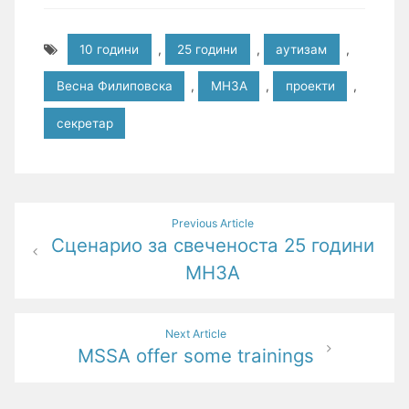
10 години
,
25 години
,
аутизам
,
Весна Филиповска
,
МНЗА
,
проекти
,
секретар
Post
Previous Article
Сценарио за свеченоста 25 години
navigation
МНЗА
Next Article
MSSA offer some trainings