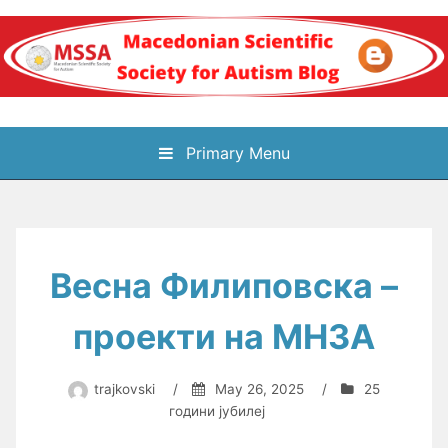
Skip
to
content
Блог на
Primary Menu
Македонското научно
здружение за
Весна Филиповска –
аутизам
проекти на МНЗА
trajkovski
/
May 26, 2025
/
25
години јубилеј