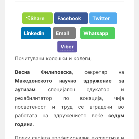
Share
Facebook
Twitter
Linkedin
Email
Whatsapp
Viber
Почитувани колешки и колеги,
Весна Филиповска
, секретар на
Македонското научно здружение за
аутизам
, специјален едукатор и
рехабилитатор по вокација, чија
посветеност и труд се вградени во
работата на здружението веќе
седум
години
.
Преку својата професионална експертиза и