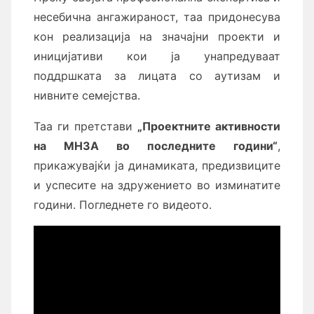
несебична ангажираност, таа придонесува
кон реализација на значајни проекти и
иницијативи кои ја унапредуваат
поддршката за лицата со аутизам и
нивните семејства.
Таа ги претстави
„Проектни
те
активности
на МНЗА
во последните години
“
,
прикажувајќи ја динамиката, предизвиците
и успесите на здружението во изминатите
години. Погледнете го видеото.