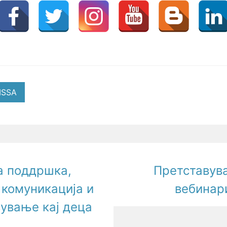
SSA
а поддршка,
Претставув
 комуникација и
вебинар
ување кај деца