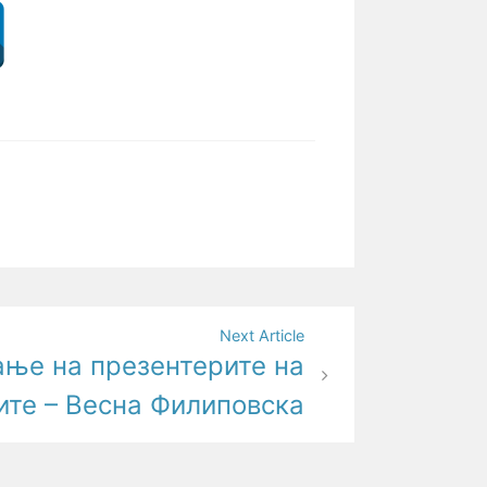
Next Article
ање на презентерите на
ите – Весна Филиповска