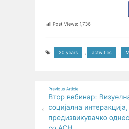
Post Views:
1,736
20 years
,
activities
,
M
Post
Previous Article
Втор вебинар: Визуелн
navigation
социјална интеракција,
предизвикувачко однес
со АСН