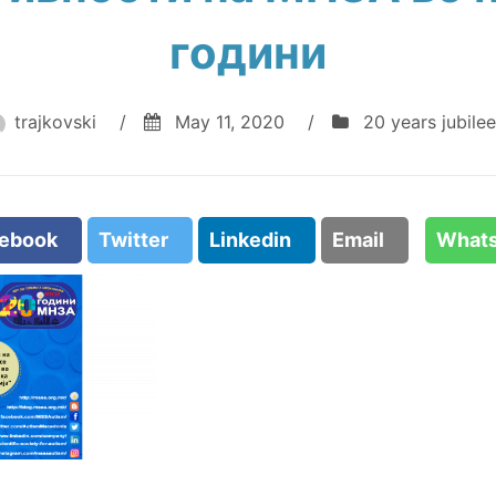
години
trajkovski
/
May 11, 2020
/
20 years jubilee
cebook
Twitter
Linkedin
Email
What