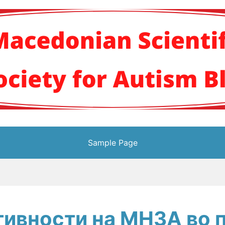
кото научно здруж
Sample Page
тивности на МНЗА во 