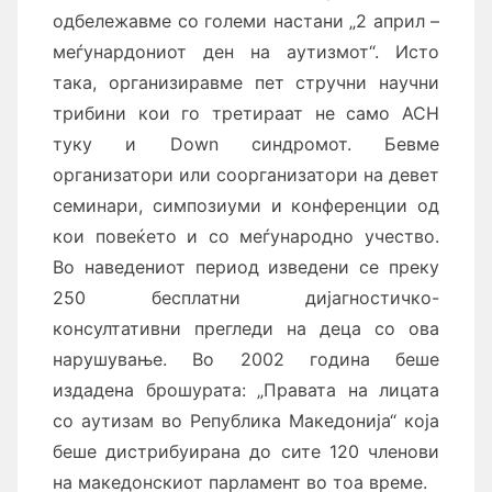
одбележавме со големи настани „2 април –
меѓунардониот ден на аутизмот“. Исто
така, организиравме пет стручни научни
трибини кои го третираат не само АСН
туку и Down синдромот. Бевме
организатори или соорганизатори на девет
семинари, симпозиуми и конференции од
кои повеќето и со меѓународно учество.
Во наведениот период изведени се преку
250 бесплатни дијагностичко-
консултативни прегледи на деца со ова
нарушување. Во 2002 година беше
издадена брошурата: „Правата на лицата
со аутизам во Република Македонија“ која
беше дистрибуирана до сите 120 членови
на македонскиот парламент во тоа време.