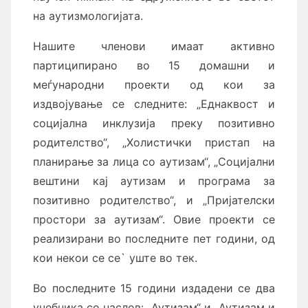
на аутизмологијата.
Нашите членови имаат активно
партиципирано во 15 домашни и
меѓународни проекти од кои за
издвојување се следните: „Еднаквост и
социјална инклузија преку позитивно
родителство“, „Холистички пристап на
планирање за лица со аутизам“, „Социјални
вештини кај аутизам и програма за
позитивно родителство“, и „Пријателски
простори за аутизам“. Овие проекти се
реализирани во последните пет години, од
кои некои се се` уште во тек.
Во последните 15 години издадени се два
учебника со наслов: „Аутизам“ и „Аутизам и