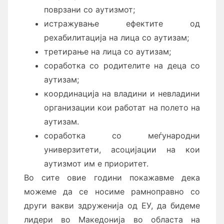
поврзани со аутизмот;
истражување ефектите од
рехабилитација на лица со аутизам;
третирање на лица со аутизам;
соработка со родителите на деца со
аутизам;
координација на владини и невладини
организации кои работат на полето на
аутизам.
соработка со меѓународни
универзитети, асоцијации на кои
аутизмот им е приоритет.
Во сите овие години покажавме дека
можеме да се носиме рамноправно со
други вакви здруженија од ЕУ, да бидеме
лидери во Македонија во областа на