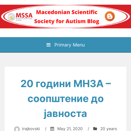
Skip
to
content
Блог на
Primary Menu
Македонското научно
здружение за
20 години МНЗА –
аутизам
соопштение до
јавноста
trajkovski
/
May 21, 2020
/
20 years