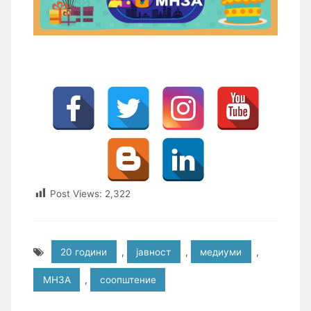
Post Views:
2,322
20 години
,
јавност
,
медиуми
,
МНЗА
,
соопштение