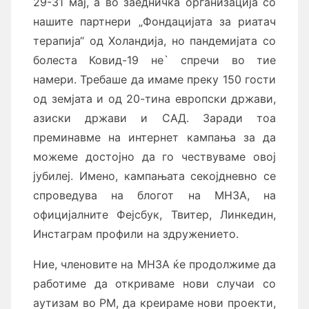
29-31 мај, а во заедничка организација со
нашите партнери „Фондацијата за риатач
терапија“ од Холандија, но пандемијата со
болеста Ковид-19 не` спречи во тие
намери. Требаше да имаме преку 150 гости
од земјата и од 20-тина европски држави,
азиски држави и САД. Заради тоа
преминавме на интернет кампања за да
можеме достојно да го чествуваме овој
јубилеј. Имено, кампањата секојдневно се
спроведува на блогот на МНЗА, на
официјалните Фејсбук, Твитер, Линкедин,
Инстаграм профили на здружението.
Ние, членовите на МНЗА ќе продолжиме да
работиме да откриваме нови случаи со
аутизам во РМ, да креираме нови проекти,