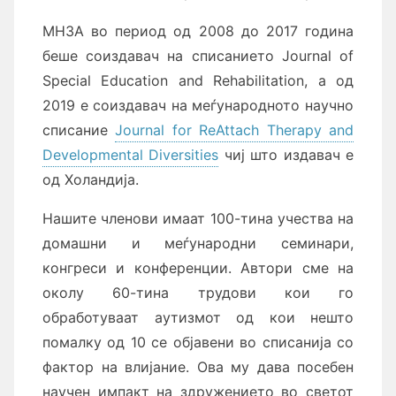
МНЗА во период од 2008 до 2017 година
беше соиздавач на списанието Journal of
Special Education and Rehabilitation, а од
2019 е соиздавач на меѓународното научно
списание
Journal for ReAttach Therapy and
Developmental Diversities
чиј што издавач е
од Холандија.
Нашите членови имаат 100-тина учества на
домашни и меѓународни семинари,
конгреси и конференции. Автори сме на
околу 60-тина трудови кои го
обработуваат аутизмот од кои нешто
помалку од 10 се објавени во списанија со
фактор на влијание. Ова му дава посебен
научен импакт на здружението во светот