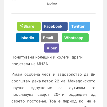
jubilee
Share
Facebook
Twitter
Linkedin
Email
Whatsapp
Viber
Почитувани колешки и колеги, драги
пријатели на МНЗА
Имам особена чест и задоволство да Ви
соопштам дека петок 22 мај Македонското
научно здружение за аутизам го
прославува својот 20-ти роденден од
своето постоење. Тоа е период кој не е