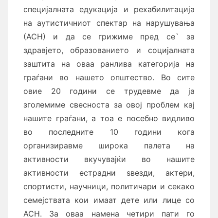
специјалната едукација и рехабилитација
на аутистичниот спектар на нарушувања
(АСН) и да се грижиме пред се` за
здравјето, образованието и социјалната
заштита на оваа ранлива категорија на
граѓани во нашето општество. Во сите
овие 20 години се трудевме да ја
зголемиме свесноста за овој проблем кај
нашите граѓани, а тоа е посебно видливо
во последните 10 години кога
организиравме широка палета на
активности вкучувајќи во нашите
активности естрадни ѕвезди, актери,
спортисти, научници, политичари и секако
семејствата кои имаат дете или лице со
АСН. За оваа намена четири пати го