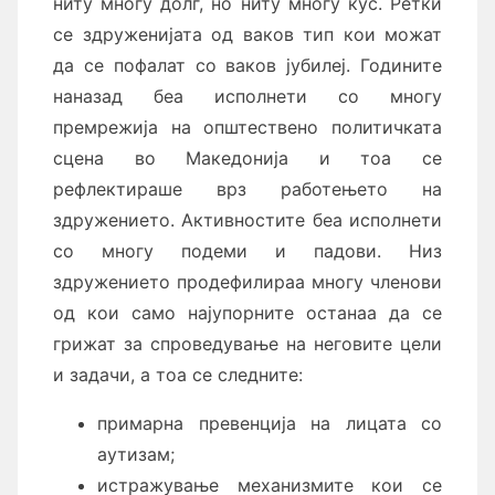
ниту многу долг, но ниту многу кус. Ретки
се здруженијата од ваков тип кои можат
да се пофалат со ваков јубилеј. Годините
наназад беа исполнети со многу
премрежија на општествено политичката
сцена во Македонија и тоа се
рефлектираше врз работењето на
здружението. Активностите беа исполнети
со многу подеми и падови. Низ
здружението продефилираа многу членови
од кои само најупорните останаа да се
грижат за спроведување на неговите цели
и задачи, а тоа се следните:
примарна превенција на лицата со
аутизам;
истражување механизмите кои се