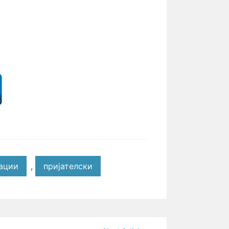
ации
,
пријателски