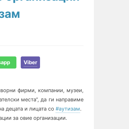
изам
sapp
Viber
оворни фирми, компании, музеи,
ателски места“, да ги направиме
на децата и лицата со
#аутизам
.
ции за овие организации.