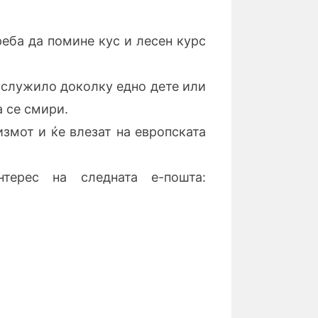
реба да помине кус и лесен курс
ослужило доколку едно дете или
 се смири.
измот и ќе влезат на европската
терес на следната е-пошта: