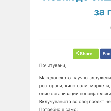
за 
Share
Fa
Почитувани,
Македонското научно здружение
ресторани, кино сали, маркети,
овие организации попријателски
Вклучувањето во овој проект н
Потребно е само: