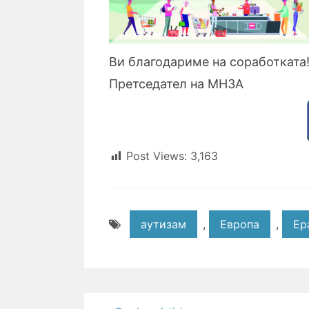
Ви благодариме на соработката
Претседател на МНЗА
Post Views:
3,163
аутизам
,
Европа
,
Ер
Post