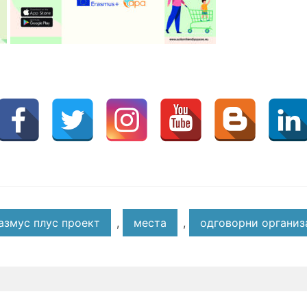
!
азмус плус проект
,
места
,
одговорни организ