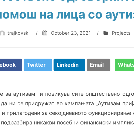
помош на лица со аут
trajkovski
/
October 23, 2021
/
Projects
cebook
Twitter
Linkedin
Email
What
 за аутизам ги повикува сите општествено одг
 да ни се придружат во кампањата „Аутизам приј
 и прилагодени за секојдневното функционирање 
е подразбира никакви посебни финансиски имплика