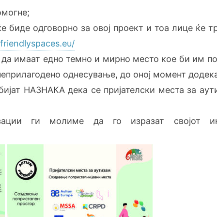
омогне;
ќе биде одговорно за овој проект и тоа лице ќе т
mfriendlyspaces.eu/
и да имаат едно темно и мирно место кое би им п
неприлагодено однесување, до оној момент додека
обијат НАЗНАКА дека се пријателски места за аут
изации ги молиме да го изразат својот ин