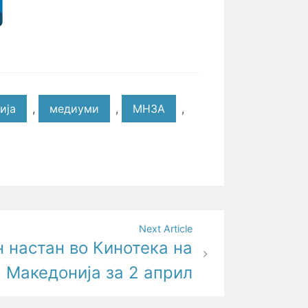
ија
,
медиуми
,
МНЗА
,
Next Article
 настан во Кинотека на
Македонија за 2 април