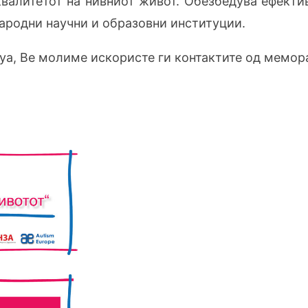
квалитетот на нивниот живот. Обезбедува ефект
ародни научни и образовни институции.
уа, Ве молиме искористе ги контактите од мемор