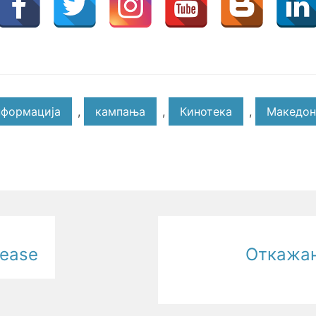
нформација
,
кампања
,
Кинотека
,
Македон
lease
Откажан