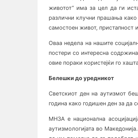
животот“ има за цел да ги ис
различни клучни прашања како 
самостоен живот, пристапност и
Оваа недела на нашите социјал
постери со интересна содржина
овие пораки користејќи го хашт
Белешки до уредникот
Светскиот ден на аутизмот беш
година како годишен ден за да 
МНЗА е национална
асоцијаци
аутизмологијата во Македонија.