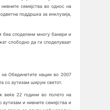
 нивните семејства во однос на
одветна поддршка за инклузија,
м беа споделени многу банери и
жат слободно да ги споделуваат
е на Обединетите нации во 2007
ата
со аутизам ширум светот.
аж веќе 22 години во полето на
со аутизам
и нивните семејства и