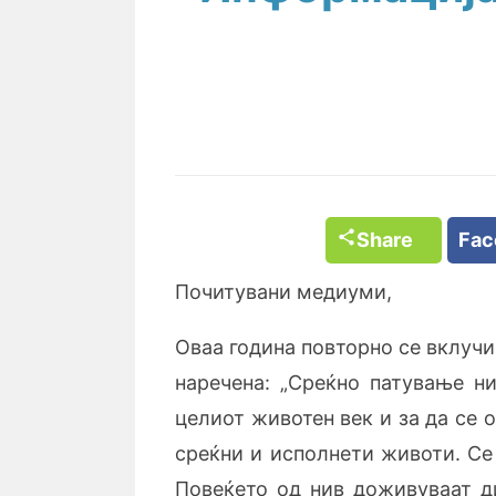
Share
Fa
Почитувани медиуми,
Оваа година повторно се вклучи
наречена: „Среќно патување ни
целиот животен век и за да се
среќни и исполнети животи. Се 
Повеќето од нив доживуваат д