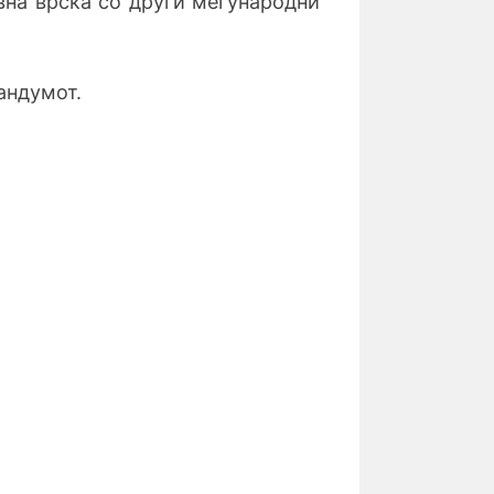
ивна врска
со други меѓународни
андумот.