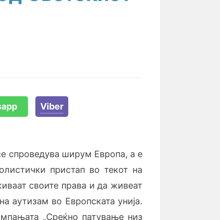
sapp
Viber
се спроведува ширум Европа, а е
холистички пристап во текот на
иваат своите права и да живеат
на аутизам во Европската унија.
ампањата „Среќно патување низ