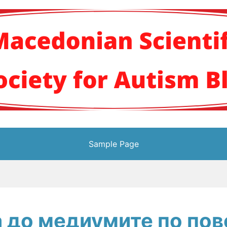
кото научно здруж
Sample Page
 до медиумите по пов