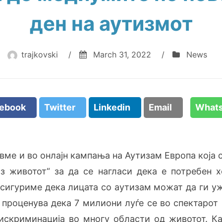
ден на аутизмот
trajkovski
/
March 31, 2022
/
News
cebook
Twitter
Linkedin
Email
What
вме и во онлајн кампања на Аутизам Европа која 
з животот“ за да се нагласи дека е потребен 
 осигуриме
дека
лицата со аутизам
можат да ги уж
проценува дека 7 милиони луѓе се во спектарот 
искриминација во многу области од животот. К