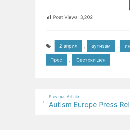
Post Views:
3,202
2 април
,
аутизам
,
и
Прес
,
Светски ден
Post
Previous Article
Autism Europe Press Re
navigation