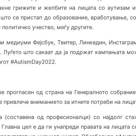
такне грижите и желбите на
лицата со аутизам
и
што се пристап до образование, вработување, со
 политичко учество, меѓу другите.
ни медиуми Фејсбук, Твитер, Линкедин, Инстагра
. Луѓето што сакаат да ја подржат кампањата мо
агот #AutismDay2022.
е прогласен од страна на Генералното собрани
се привлече вниманието за итните потреби на лиц
ја (составена од професионалци) со најдолг ст
 Главна цел е да ги унапреди правата на
лицата 