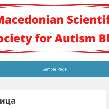
кото научно здруж
Sample Page
ица