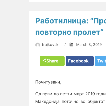
Работилница: “Про
повторно пролет“
trajkovski
/
March 8, 2019
Share
Facebook
Twi
Почитувани,
Од први до петти март 2019 годи
Македонија поточно во објекто