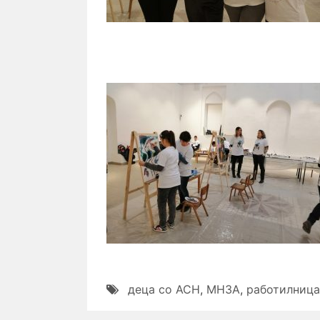
деца со АСН
,
МНЗА
,
работилница