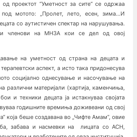
 од проектот “Уметност за сите“ се одржаа
 под мотото: „Пролет, лето, есен, зима…И
ецата со аутистичен спектар на нарушувања.
 и членови на МНЗА кои се дел од овој
давање на уметност од страна на децата и
терапевтски аспект, а исто така придонесува
ното социјално однесување и насочување на
 различни материјали (хартија, каменчиња,
 бои и техники децата ја истакнуваа својата
тавуваа годишните времиња доживеани од свој
та“ која беше создавана во „Чифте Амам”, овие
ба, забава и насмевки на лицата со АСН,
едукатори и вработените од оваа институција.