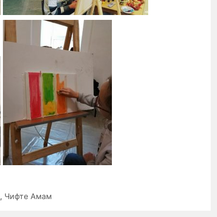
,
Чифте Амам