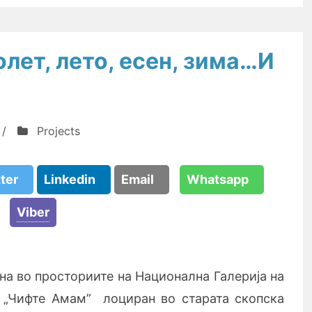
лет, лето, есен, зима…И
/
Projects
tter
Linkedin
Email
Whatsapp
Viber
на во просториите на Национална Галерија на
т „Чифте Амам” лоциран во старата скопска