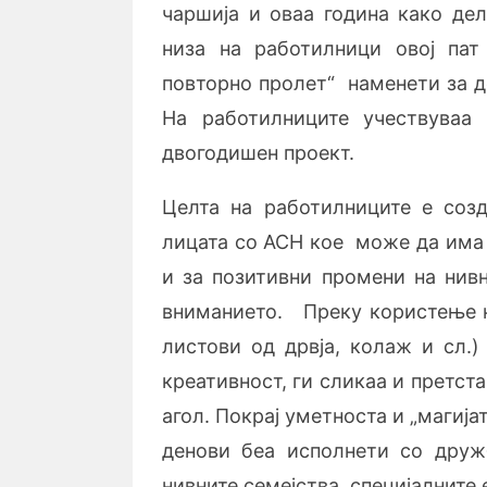
чаршија и оваа година како дел
низа на работилници овој пат
повторно пролет“ наменети за д
На работилниците учествуваа
двогодишен проект.
Целта на работилниците е соз
лицата со АСН кое може да има 
и за позитивни промени на нив
вниманието. Преку користење на
листови од дрвја, колаж и сл.)
креативност, ги сликаа и претс
агол. Покрај уметноста и „магија
денови беа исполнети со друж
нивните семејства, специјалните 