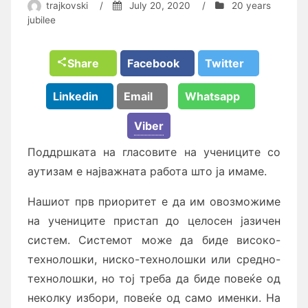
trajkovski
/
July 20, 2020
/
20 years
jubilee
Share
Facebook
Twitter
Linkedin
Email
Whatsapp
Viber
Поддршката на гласовите на учениците со
аутизам е најважната работа што ја имаме.
Нашиот прв приоритет е да им овозможиме
на учениците пристап до целосен јазичен
систем. Системот може да биде високо-
технолошки, ниско-технолошки или средно-
технолошки, но тој треба да биде повеќе од
неколку избори, повеќе од само именки. На