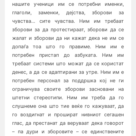
нашите ученици им се потребни именки,
глаголи, заменки, дејства, зборови за
чувства… сите чувства. Ним им требаат
зборови за да протестираат, зборови да се
жалат и зборови да ни кажат дека не им се
допаѓа тоа што го правиме. Ним им е
потребен пристап до азбуката. Ним им
требаат системи што можат да се користат
денес, а да се адаптирани за утре. Ним им е
потребен персонал за поддршка кој не ги
ограничува своите зборови засновани на
штетни стереотипи. Ним им треба да го
слушнеме она што тие веќе го кажуваат, да
го воздигнат и прошират нивниот сегашен
глас, да престанат да веруваат дека говорот
– па дури и зборовите – се единствените