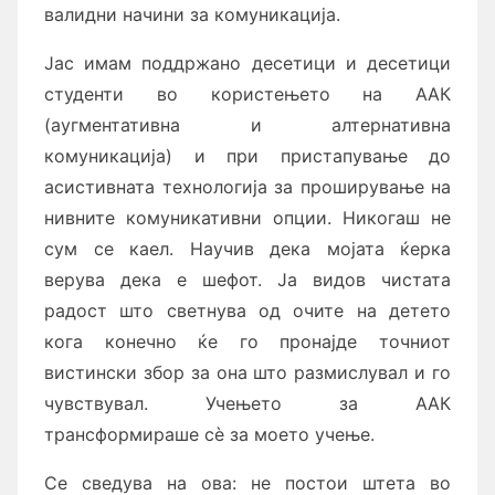
валидни начини за комуникација.
Јас имам поддржано десетици и десетици
студенти во користењето на AAК
(аугментативна и алтернативна
комуникација) и при пристапување до
асистивната технологија за проширување на
нивните комуникативни опции. Никогаш не
сум се каел. Научив дека мојата ќерка
верува дека е шефот. Ја видов чистата
радост што светнува од очите на детето
кога конечно ќе го пронајде точниот
вистински збор за она што размислувал и го
чувствувал. Учењето за AAК
трансформираше сè за моето учење.
Се сведува на ова: не постои штета во