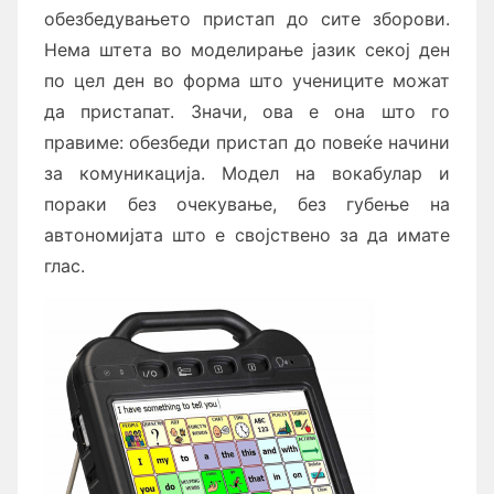
обезбедувањето пристап до сите зборови.
Нема штета во моделирање јазик секој ден
по цел ден во форма што учениците можат
да пристапат. Значи, ова е она што го
правиме: обезбеди пристап до повеќе начини
за комуникација. Модел на вокабулар и
пораки без очекување, без губење на
автономијата што е својствено за да имате
глас.