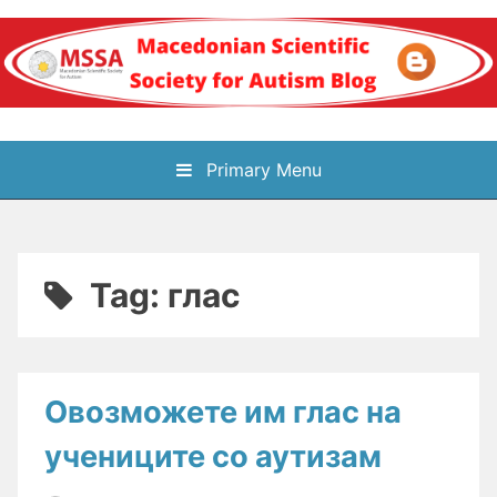
Skip
to
content
Блог на
Primary Menu
Македонското научно
здружение за
Tag:
глас
аутизам
Овозможете им глас на
учениците со аутизам