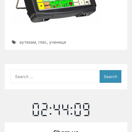
аутизам
,
глас
,
ученици
Search
for: