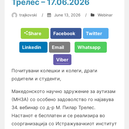
Трелес – 17.06.2026
trajkovski
/
June 13, 2026
/
Webinar
Share
Facebook
Twitter
Linkedin
Email
Whatsapp
Viber
Почитувани колешки и колеги, драги
родители и студенти,
Македонското научно здружение за аутизам
(МНЗА) со особено задоволство го најавува
34. вебинар со д-р М. Пилар Трелес.
Настанот е бесплатен и се реализира во
соорганизација со Истражувачкиот институт