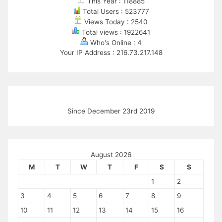
This Year : 118885
Total Users : 523777
Views Today : 2540
Total views : 1922641
Who's Online : 4
Your IP Address : 216.73.217.148
Since December 23rd 2019
August 2026
M
T
W
T
F
S
S
1
2
3
4
5
6
7
8
9
10
11
12
13
14
15
16