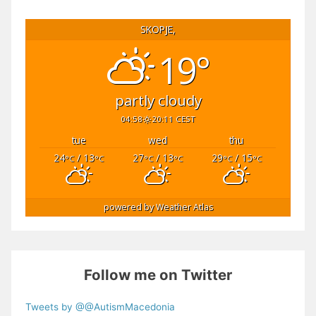
SKOPJE,
19°
partly cloudy
04:58
20:11 CEST
tue
wed
thu
24
/ 13
27
/ 13
29
/ 15
°C
°C
°C
°C
°C
°C
powered by
Weather Atlas
Follow me on Twitter
Tweets by @@AutismMacedonia