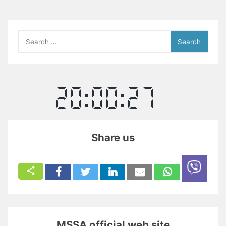
Search
for:
Share us
MSSA official web site