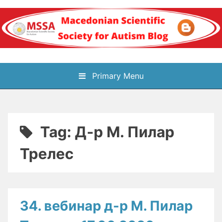
Skip
to
content
Блог на
Primary Menu
Македонското научно
здружение за
Tag:
Д-р М. Пилар
аутизам
Трелес
34. вебинар д-р М. Пилар