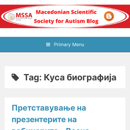
Skip
to
content
Блог на
Primary Menu
Македонското научно
здружение за
Tag:
Куса биографија
аутизам
Претставување на
презентерите на