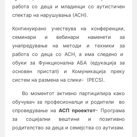
работа со деца и младинци со аутистичен
спектар на нарушувања (АСН).
Континуирано учествува на конференции,
семинари и вебинари наменети за
унапредување на методи и техники за
работа со деца со АСН, а има следено и
обуки за Функционална АБА (едукација за
основен пристап) и Комуникација преку
систем на размена на слики- (РЕСЅ).
Во моментот активно партиципира како
обучувач за професионалци и родители во
спроведување на
АСП проектот
– Програма
за социјални вештини и позитивно
родителство за деца и семејства со аутизам.