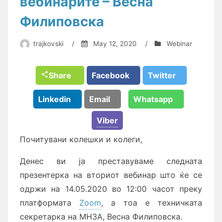
вебинарите – Весна
Филиповска
trajkovski
/
May 12, 2020
/
Webinar
Share
Facebook
Twitter
Linkedin
Email
Whatsapp
Viber
Почитувани колешки и колеги,
Денес ви ја преставуваме следната
презентерка на вториот вебинар што ќе се
одржи на 14.05.2020 во 12:00 часот преку
платформата
Zoom
, а тоа е техничката
секретарка на МНЗА, Весна Филиповска.