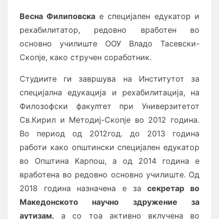
Весна Филиповска
е специјален едукатор и
рехабилитатор, редовно вработен во
основно училиште ООУ Владо Тасевски-
Скопје, како стручен соработник.
Студиите ги завршува на Институтот за
специјална едукација и рехабилитација, на
Филозофски факултет при Универзитетот
Св.Кирил и Методиј-Скопје во 2012 година.
Во период од 2012год. до 2013 година
работи како општински специјален едукатор
во Општина Карпош, а од 2014 година е
вработена во редовно основно училиште. Од
2018 година назначена е за
секретар во
Македонското научно здружение за
аутизам,
а со тоа активно вклучена во