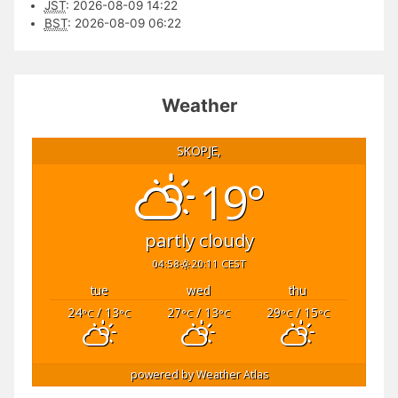
JST
:
2026-08-09 14:22
BST
:
2026-08-09 06:22
Weather
SKOPJE,
19°
partly cloudy
04:58
20:11 CEST
tue
wed
thu
24
/ 13
27
/ 13
29
/ 15
°C
°C
°C
°C
°C
°C
powered by
Weather Atlas