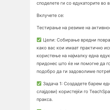
споделете ги со едукаторите во 
Вклучете се:
Тестирање на резиме на активно
Цели: Собирање вредни поврат
како вас кои имаат практично ис
користење на најмалку една едук
придонес што ќе ни помогне да 
подобро да ги задоволиме потреб
Задача 1: Создадете барем едн
слајдови) користејќи го TeachSpa
пракса.