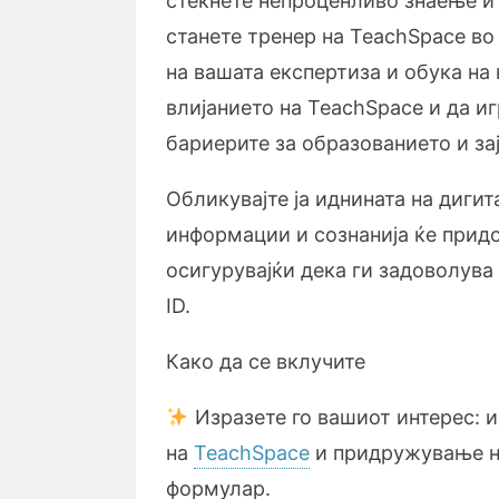
стекнете непроценливо знаење и
станете тренер на TeachSpace в
на вашата експертиза и обука на
влијанието на TeachSpace и да и
бариерите за образованието и за
Обликувајте ја иднината на диги
информации и сознанија ќе придо
осигурувајќи дека ги задоволува
ID.
Како да се вклучите
Изразете го вашиот интерес: и
на
TeachSpace
и придружување н
формулар.