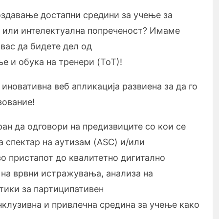
оздавање достапни средини за учење за
м или интелектуална попреченост? Имаме
вас да бидете дел од
е и обука на тренери (ToT)!
, иновативна веб апликација развиена за да го
зование!
ран да одговори на предизвиците со кои се
а спектар на аутизам (ASC) и/или
во пристапот до квалитетно дигитално
на врвни истражувања, анализа на
тики за партиципативен
нклузивна и привлечна средина за учење како