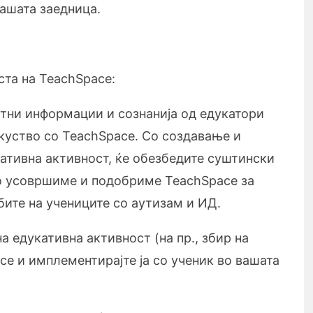
вашата заедница.
ста на TeachSpace:
ни информации и сознанија од едукатори
куство со TeachSpace. Со создавање и
ативна активност, ќе обезбедите суштински
го усовршиме и подобриме TeachSpace за
ите на учениците со аутизам и ИД.
а едукативна активност (на пр., збир на
ce и имплементирајте ја со ученик во вашата