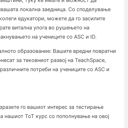
 вештини, туку ќе имате и можност да
о вашата локална заедница. Со споделување
 колеги едукатори, можете да го засилите
грате витална улога во рушењето на
јакнувањето на учениците со ASC и ID.
талното образование: Вашите вредни повратни
несат за тековниот развој на TeachSpace,
 различните потреби на учениците со ASC и
зразете го вашиот интерес за тестирање
а нашиот ToT курс со пополнување на овој