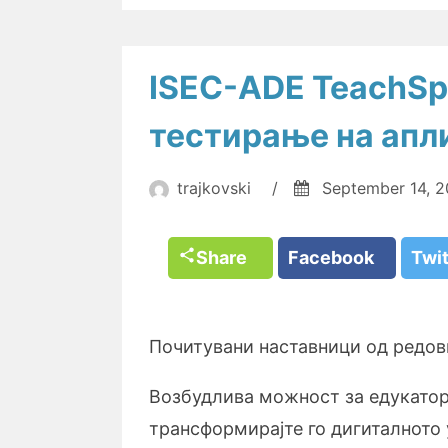
ISEC-ADE TeachSp
тестирање на апл
trajkovski
/
September 14, 
Share
Facebook
Twi
Почитувани наставници од редов
Возбудлива можност за едукатор
трансформирајте го дигиталното