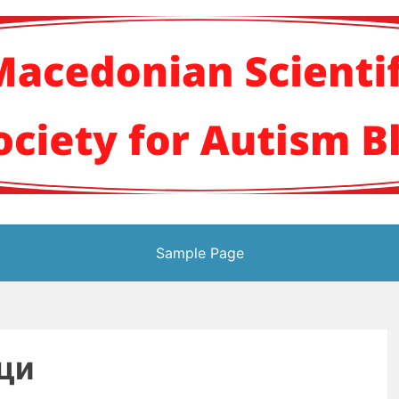
кото научно здруж
Sample Page
ци