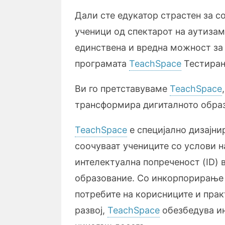
Дали сте едукатор страстен за с
ученици од спектарот на аутиза
единствена и вредна можност за 
програмата
TeachSpace
Тестирањ
Ви го претставуваме
TeachSpace
трансформира дигиталното обра
TeachSpace
е специјално дизајни
соочуваат учениците со услови н
интелектуална попреченост (ID) 
образование. Со инкорпорирање 
потребите на корисниците и прак
развој,
TeachSpace
обезбедува и