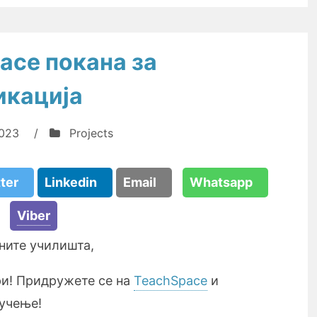
ace покана за
икација
2023
/
Projects
tter
Linkedin
Email
Whatsapp
Viber
ните училишта,
и! Придружете се на
TeachSpace
и
 учење!