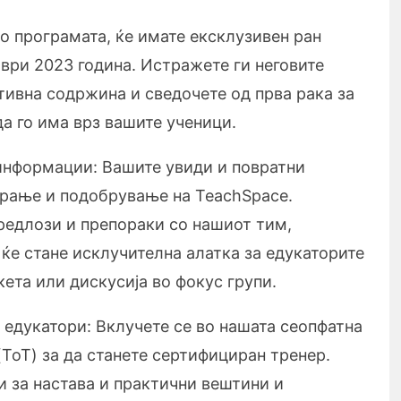
о програмата, ќе имате ексклузивен ран
ври 2023 година. Истражете ги неговите
тивна содржина и сведочете од прва рака за
а го има врз вашите ученици.
информации: Вашите увиди и повратни
рање и подобрување на TeachSpace.
редлози и препораки со нашиот тим,
ќе стане исклучителна алатка за едукаторите
кета или дискусија во фокус групи.
е едукатори: Вклучете се во нашата сеопфатна
(ToT) за да станете сертифициран тренер.
и за настава и практични вештини и