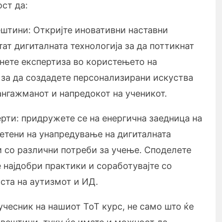
ст да:
ештини: Откријте иновативни наставни
тат дигиталната технологија за да поттикнат
нете експертиза во користењето на
 за да создадете персонализирани искуства
нгажманот и напредокот на ученикот.
ерти: придружете се на енергична заедница на
етени на унапредување на дигиталната
и со различни потреби за учење. Споделете
е најдобри практики и соработувајте со
ста на аутизмот и ИД.
учесник на нашиот ToT курс, не само што ќе