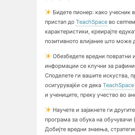
Бидете пионер: како учесник в
пристап до
TeachSpace
во септем
карактеристики, креирајте едука
позитивното влијание што може д
Обезбедете вредни повратни 
информации се клучни за рафини
Споделете ги вашите искуства, п
осигурувајќи се дека
TeachSpace
и учениците, преку учество во ан
Научете и зајакнете ги другит
програма за обука на обучувачи 
Добијте вредни знаења, стратеги