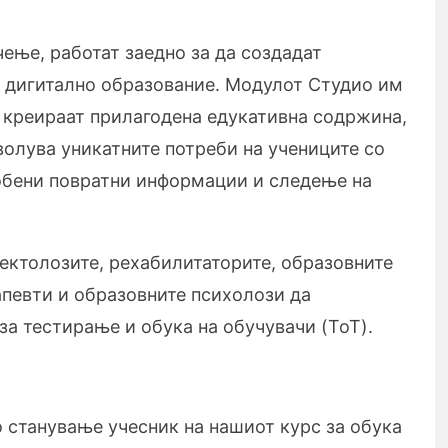
чење, работат заедно за да создадат
 дигитално образование. Модулот Студио им
 креираат прилагодена едукативна содржина,
волува уникатните потреби на учениците со
собени повратни информации и следење на
ектолозите, рехабилитаторите, образовните
апевти и образовните психолози да
за тестирање и обука на обучувачи (ToT).
 станување учесник на нашиот курс за обука