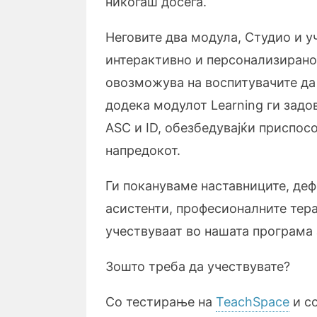
никогаш досега.
Неговите два модула, Студио и у
интерактивно и персонализирано
овозможува на воспитувачите да
додека модулот Learning ги задо
ASC и ID, обезбедувајќи приспо
напредокот.
Ги покануваме наставниците, деф
асистенти, професионалните тер
учествуваат во нашата програма 
Зошто треба да учествувате?
Со тестирање на
TeachSpace
и со