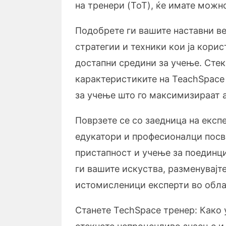
на тренери (ToT), ќе имате можно
Подобрете ги вашите наставни в
стратегии и техники кои ја корис
достапни средини за учење. Стек
карактеристиките на TeachSpace
за учење што го максимизираат а
Поврзете се со заедница на експ
едукатори и професионалци посв
пристапност и учење за поединц
ги вашите искуства, разменувајт
истомисленици експерти во обла
Станете TechSpace тренер: Како 