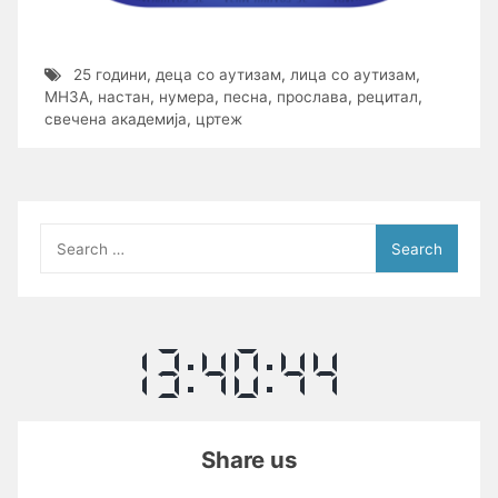
25 години
,
деца со аутизам
,
лица со аутизам
,
МНЗА
,
настан
,
нумера
,
песна
,
прослава
,
рецитал
,
свечена академија
,
цртеж
Search
for:
Share us