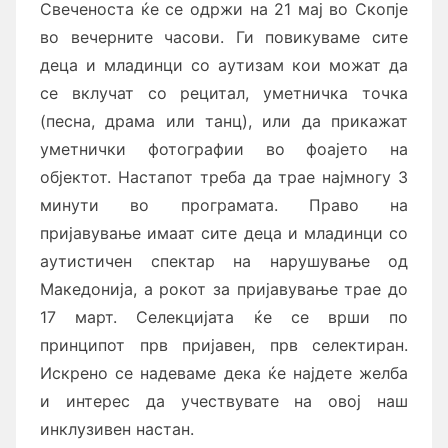
Свеченоста ќе се одржи на 21 мај во Скопје
во вечерните часови. Ги повикуваме сите
деца и младинци со аутизам
кои можат да
се вклучат со р
ецитал, у
метничка точка
(песна, драма или танц), или да прикажат
уметнички фотографии во фоајето на
објектот. Настапот треба да трае најмногу 3
минути во програмата. Право на
пријавување имаат сите деца и младинци со
аутистичен спектар на нарушување од
Македонија, а рокот за пријавување трае до
17 март. Селекцијата ќе се врши по
принципот прв пријавен, прв селектиран.
Искрено се надеваме дека ќе најдете желба
и интерес да учествувате на овој наш
инклузивен настан.