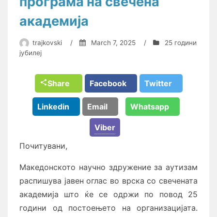
програма на свечена
академија
trajkovski
/
March 7, 2025
/
25 години
јубилеј
Share
Facebook
Twitter
Linkedin
Email
Whatsapp
Viber
Почитувани,
Македонското научно здружение за аутизам
распишува јавен оглас во врска со свечената
академија што ќе се одржи по повод 25
години од постоењето на организацијата.