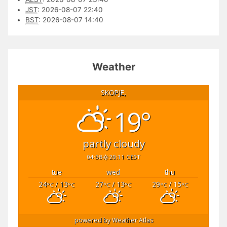
JST
:
2026-08-07 22:40
BST
:
2026-08-07 14:40
Weather
SKOPJE,
19°
partly cloudy
04:58
20:11 CEST
tue
wed
thu
24
/ 13
27
/ 13
29
/ 15
°C
°C
°C
°C
°C
°C
powered by
Weather Atlas