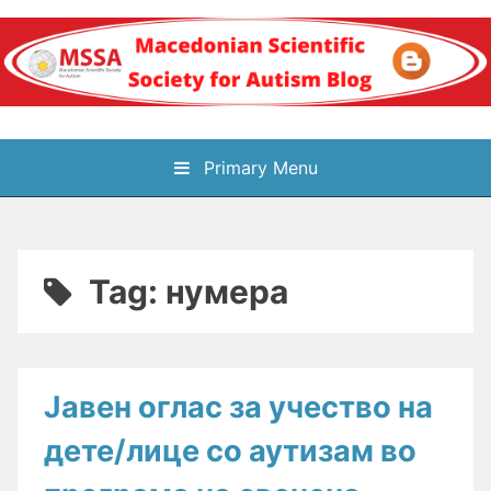
Skip
to
content
Блог на
Primary Menu
Македонското научно
здружение за
Tag:
нумера
аутизам
Јавен оглас за учество на
дете/лице со аутизам во