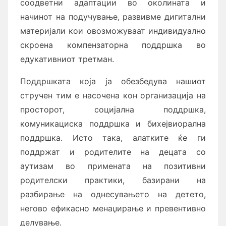
соодветни адаптации во околината и
начинот на подучување, развивме дигитални
материјали кои овозможуваат индивидуално
скроена компензаторна поддршка во
едукативниот третман.
Поддршката која ја обезбедува нашиот
стручен тим е насочена кон организација на
просторот, социјална поддршка,
комуникациска поддршка и бихејвиорална
поддршка. Исто така, алатките ќе ги
поддржат и родителите на децата со
аутизам во примената на позитивни
родителски практики, базирани на
разбирање на однесувањето на детето,
негово ефикасно менаџирање и превентивно
делување.