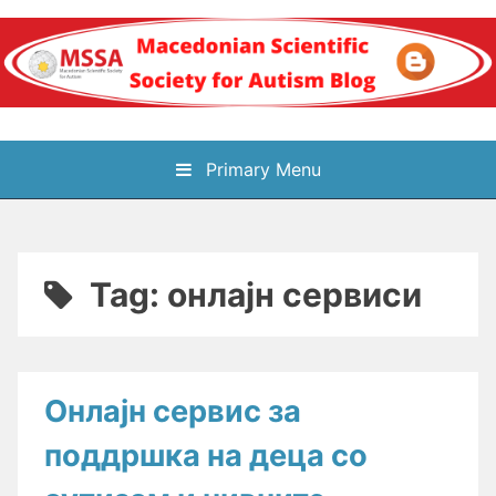
Skip
to
content
Блог на
Primary Menu
Македонското научно
здружение за
Tag:
онлајн сервиси
аутизам
Онлајн сервис за
поддршка на деца со