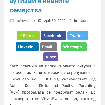
аутизам и нивните
семејства
trajkovski
/
April 30, 2020
/
News
Share
Facebook
Twitter
Linkedin
Email
Whatsapp
Viber
Како реакција на пролонгираната ситуација
со рестриктивните мерки за спречување на
ширењето на КОВИД-
19
, активностите од
Autism Social Skills and Positive Parenting
(ASP)
програмата се префрлаат онлајн. Во
партнерство со УНИЦЕФ и со поддршка од