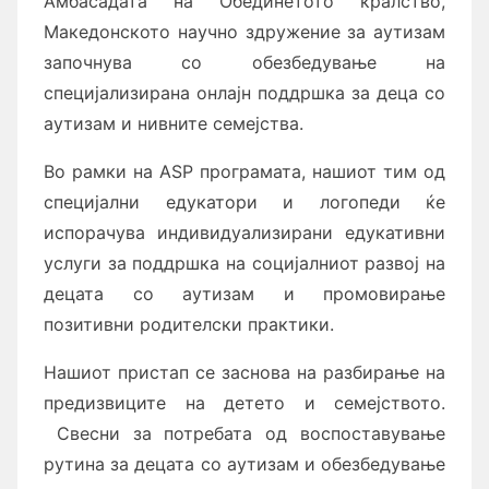
Амбасадата на Обединетото кралство,
Македонското научно здружение за аутизам
започнува со обезбедување на
специјализирана онлајн поддршка за деца со
аутизам и нивните семејства.
Во рамки на
ASP
програмата, нашиот тим од
специјални едукатори и логопеди ќе
испорачува индивидуализирани едукативни
услуги за поддршка на социјалниот развој на
децата со аутизам и промовирање
позитивни родителски практики.
Нашиот пристап се заснова на разбирање на
предизвиците на детето и семејството.
Свесни за потребата од воспоставување
рутина за децата со аутизам и обезбедување