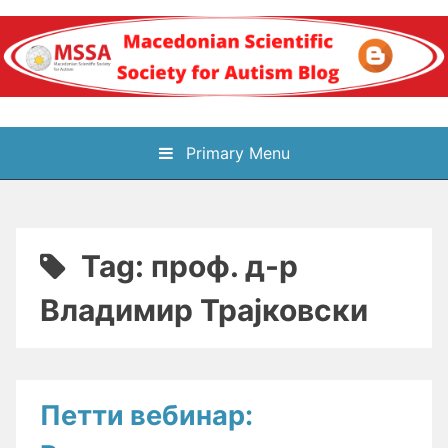
Skip
to
content
Блог на
Primary Menu
Македонското научно
здружение за
Tag:
проф. д-р
аутизам
Владимир Трајковски
Петти вебинар: