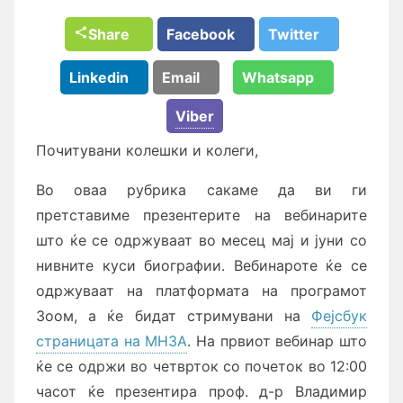
Share
Facebook
Twitter
Linkedin
Email
Whatsapp
Viber
Почитувани колешки и колеги,
Во оваа рубрика сакаме да ви ги
претставиме презентерите на вебинарите
што ќе се одржуваат во месец мај и јуни со
нивните куси биографии. Вебинароте ќе се
одржуваат на платформата на програмот
Зоом, а ќе бидат стримувани на
Фејсбук
страницата на МНЗА
. На првиот вебинар што
ќе се одржи во четврток со почеток во 12:00
часот ќе презентира проф. д-р Владимир