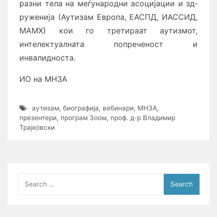
разни тела на меѓународни асоцијации и зд­
ру­же­ни­ја (Аутизам Европа, ЕАСПД, ИАССИД,
МАМХ) кои го третираат ау­ти­з­мот,
интелектуалната попреченост и
инвалидноста.
ИО на МНЗА
аутизам
,
биографија
,
вебинари
,
МНЗА
,
презентери
,
програм Зоом
,
проф. д-р Владимир
Трајковски
Search
for: