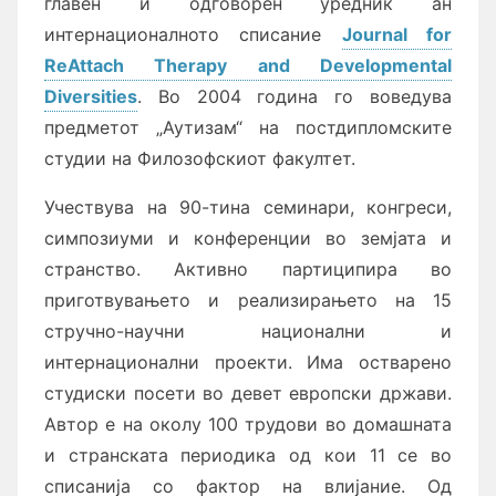
главен и одговорен уредник ан
интернационалното списание
Journal for
ReAttach Therapy and Developmental
Diversities
. Во 2004 година го воведува
предметот „Аутизам“ на постдипломските
студии на Филозофскиот факултет.
Учествува на 90-тина се­ми­на­ри, конгреси,
симпозиуми и конференции во земјата и
странство. Активно партиципира во
приготвувањето и реализирањето на 15
стручно-научни национални и
интернационални проекти. Има остварено
студиски посети во девет европски држави.
Автор е на околу 100 трудови во домашната
и странската периодика од кои 11 се во
списанија со фактор на влијание. Од