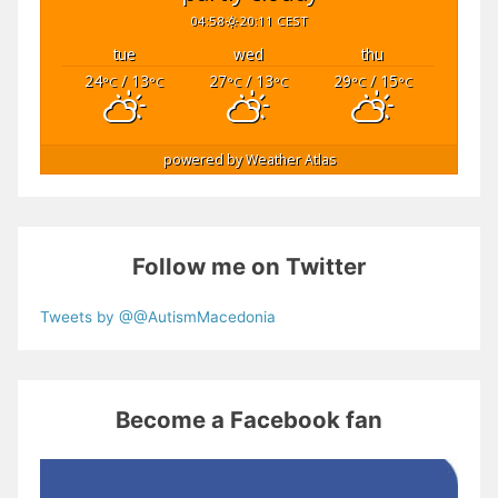
04:58
20:11 CEST
tue
wed
thu
24
/ 13
27
/ 13
29
/ 15
°C
°C
°C
°C
°C
°C
powered by
Weather Atlas
Follow me on Twitter
Tweets by @@AutismMacedonia
Become a Facebook fan