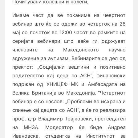
Почитувани колешки и колеги,
Имаме чест да ве поканиме на чевртиот
вебинар што ќе се одржи во четврток на 28
мај со почеток во 12:00 часот
во рамките на
серијата вебинари што веќе ги одржуват
членовите на Македонското научно
здружение за аутизам. Вебинарите се дел од
пректот: „Социјални вештини и позитивно
родителство кај деца со АСН“, финансиски
подржан од УНИЦЕФ МК и Амбасадата на
Велика Британија во Македонија. “Четвртиот
вебинар е со наслов: „Проблеми во исхрана и
спиење кај децата со АСН“, а ќе го реализира
проф. д-р Владимир Трајковски, претседател
на МНЗА. Модератор ќе биде Андреа
Ивановска, студентка на Институтот за