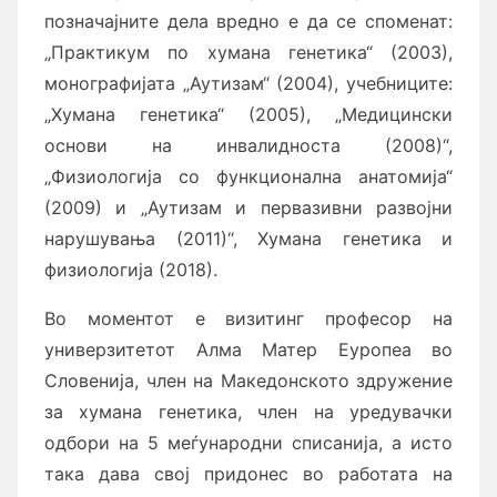
позначајните дела вредно е да се споменат:
„Практикум по хумана генетика“ (2003),
монографијата „Аутизам“ (2004), учебниците:
„Ху­ма­на генетика“ (2005), „Медицински
основи на инвалидноста (2008)“,
„Физиологија со функционална анатомија“
(2009) и „Аутизам и первазивни развојни
нарушувања (2011)“, Хумана генетика и
физиологија (2018).
Во моментот е визитинг професор на
универзитетот Алма Матер Еуропеа во
Словенија, член на Ма­ке­до­нското здружение
за хумана генетика, член на уредувачки
одбори на 5 меѓународни списанија, а исто
така дава свој при­до­нес во работата на