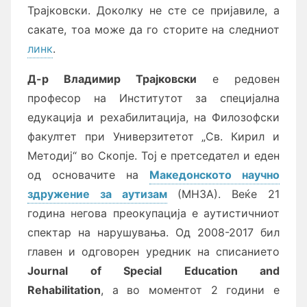
Трајковски. Доколку не сте се пријавиле, а
сакате, тоа може да го сторите на следниот
линк
.
Д-р Владимир Трајковски
е редовен
професор на Институтот за специјална
едукација и рехабилитација, на Филозофски
факултет при Универзитетот „Св. Кирил и
Методиј“ во Скопје. Тој е претседател и еден
од основачите на
Македонското научно
здружение за аутизам
(МНЗА). Веќе 21
година негова преокупација е аутистичниот
спектар на нарушувања. Од 2008-2017 бил
главен и одговорен уредник на списанието
Journal of Special Education and
Rehabilitation
, а во моментот 2 години е