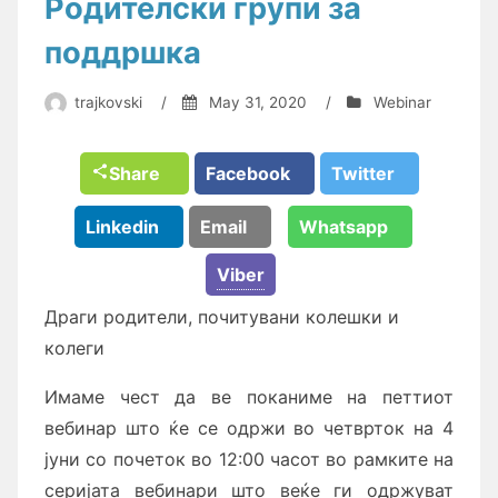
Родителски групи за
поддршка
trajkovski
/
May 31, 2020
/
Webinar
Share
Facebook
Twitter
Linkedin
Email
Whatsapp
Viber
Драги родители, почитувани колешки и
колеги
Имаме чест да ве поканиме на петтиот
вебинар што ќе се одржи во четврток на 4
јуни со почеток во 12:00 часот
во рамките на
серијата вебинари што веќе ги одржуват