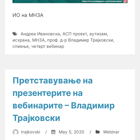
ИО на МНЗА
Андреа Ивановска
,
АСП проект
,
аутизам
,
исхрана
,
МНЗА
,
проф. д-р Владимир Трајковски
,
спиење
,
четврт вебинар
Претставување на
презентерите на
вебинарите – Владимир
Трајковски
trajkovski
/
May 5, 2020
/
Webinar