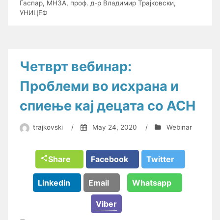
Гаспар
,
МНЗА
,
проф. д-р Владимир Трајковски
,
УНИЦЕФ
Четврт вебинар:
Проблеми во исхрана и
спиење кај децата со АСН
trajkovski
/
May 24, 2020
/
Webinar
Share
Facebook
Twitter
Linkedin
Email
Whatsapp
Viber