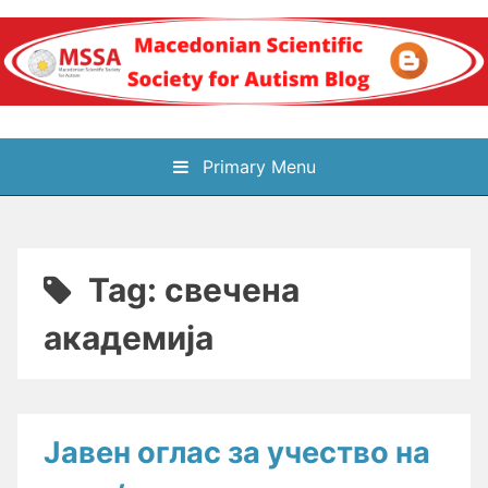
Skip
to
content
Блог на
Primary Menu
Македонското научно
здружение за
Tag:
свечена
аутизам
академија
Јавен оглас за учество на