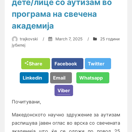
дете/лице со аутизам во
програма на свечена
академија
trajkovski
/
March 7, 2025
/
25 години
јубилеј
Share
Facebook
Twitter
Linkedin
Email
Whatsapp
Viber
Почитувани,
Македонското научно здружение за аутизам
распишува јавен оглас во врска со свечената
академија што ќе се одржи по повод 25