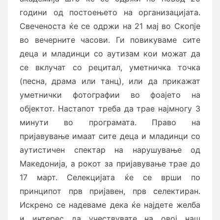
години од постоењето на организацијата.
Свеченоста ќе се одржи на 21 мај во Скопје
во вечерните часови. Ги повикуваме сите
деца и младинци со аутизам
кои можат да
се вклучат со р
ецитал, у
метничка точка
(песна, драма или танц), или да прикажат
уметнички фотографии во фоајето на
објектот. Настапот треба да трае најмногу 3
минути во програмата. Право на
пријавување имаат сите деца и младинци со
аутистичен спектар на нарушување од
Македонија, а рокот за пријавување трае до
17 март. Селекцијата ќе се врши по
принципот прв пријавен, прв селектиран.
Искрено се надеваме дека ќе најдете желба
и интерес да учествувате на овој наш