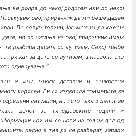
ње ќе допре до некој родител или до некој
. Посакувам овој прирачник да ми беше даден
циран. По седум години, јас можам да кажам
 дете, но по читање на овој прирачник имам
уг ги разбира децата со аутизам. Секој треба
 се грижат за дете со аутизам, а посебно ако
ното однесување.“
ивен и има многу детални и конкретни
многу корисен. Би ги издвоила примерите за
о одредени ситуации, но исто така и делот за
екако делот за тинејџерските години и
информации кои им се нови на голем дел од
вниците, лесно е тие да се разберат, заради