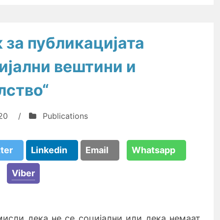
 за публикацијата
ијални вештини и
лство“
20
/
Publications
tter
Linkedin
Email
Whatsapp
Viber
мисли дека не се социјални или дека немаат