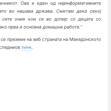
ачникот. Ова е еден од најинформативните
ато во нашава држава. Сметам дека секој
и сите оние кои се во допир со децата со
како прва и основна домашна работа.“
се преземе на веб страната на Македонското
 следниов
линк
.