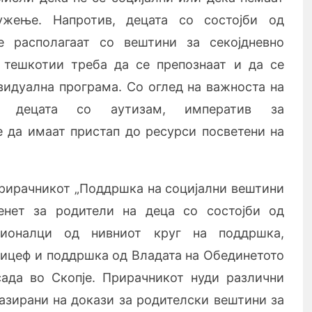
жење. Напротив, децата со состојби од
е располагаат со вештини за секојдневно
 тешкотии треба да се препознаат и да се
видуална програма. Со оглед на важноста на
за децата со аутизам, императив за
 да имаат пристап до ресурси посветени на
Прирачникот „П
оддршка на социјални вештини
енет за родители на деца со состојби од
сионалци од нивниот круг на поддршка,
ницеф и поддршка од Владата на Обединетото
ада во Скопје. Прирачникот нуди различни
базирани на докази за родителски вештини за