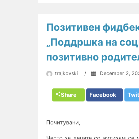
Позитивен фидбек
„Поддршка на соц
позитивно родите
trajkovski
/
December 2, 20
Share
Facebook
Twi
Почитувани,
Често за децата со аутизам се 