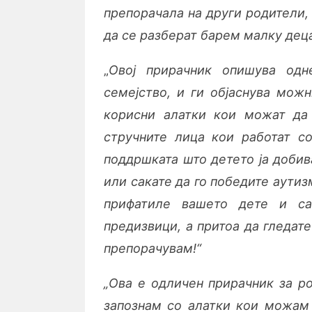
препорачала на други родители, 
да се разберат барем малку дец
„
Овој прирачник опишува од
семејство, и ги објаснува мож
корисни алатки кои можат да
стручните лица кои работат со
поддршката што детето ја добив
или сакате да го победите аутизм
прифатиле вашето дете и са
предизвици, а притоа да гледат
препорачувам!“
„Ова е одличен прирачник за ро
запознам со алатки кои можам