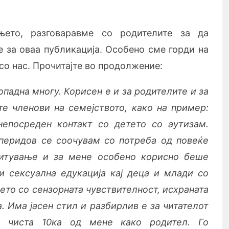
ето, разговаравме со родителите за да
 за оваа публикација. Особено сме горди на
 со нас. Прочитајте во продолжение:
падна многу. Корисен е и за родителите и за
те членови на семејството, како на пример:
непосреден контакт со детето со аутизам.
 перидов се соочувам со потреба од повеќе
питување и за мене особено корисно беше
 и сексуална едукација кај деца и млади со
ето со сензорната чувствителност, исхраната
. Има јасен стил и разбирлив е за читателот
, чиста 10ка од мене како родител. Го