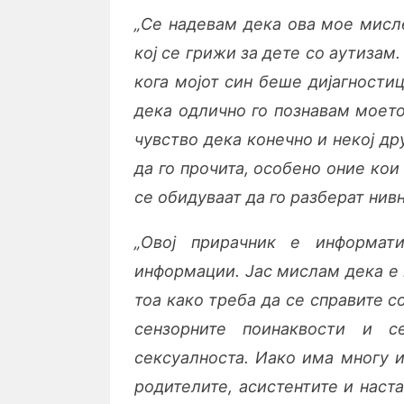
„Се надевам дека ова мое мисле
кој се грижи за дете со аутизам
кога мојот син беше дијагности
дека одлично го познавам моето
чувство дека конечно и некој др
да го прочита, особено оние кои
се обидуваат да го разберат нив
„Овој прирачник е информат
информации. Јас мислам дека е 
тоа како треба да се справите с
сензорните поинаквости и с
сексуалноста. Иако има многу 
родителите, асистентите и наста