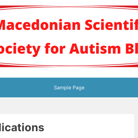
кото научно здруж
Sample Page
ications