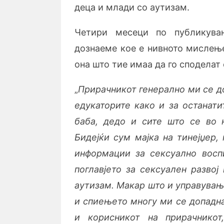
деца и млади со аутизам.
Четири месеци по публикувањ
дознаеме кое е нивното мислење
она што тие имаа да го споделат
„
Прирачникот генерално ми се до
едукаторите како и за останати
баба, дедо и сите што се во 
Бидејќи сум мајка на тинејџер,
информации за сексуално вос
поглавјето за сексуален развој
аутизам. Макар што и управувањ
и спиењето многу ми се допадна
и корисникот на прирачникот