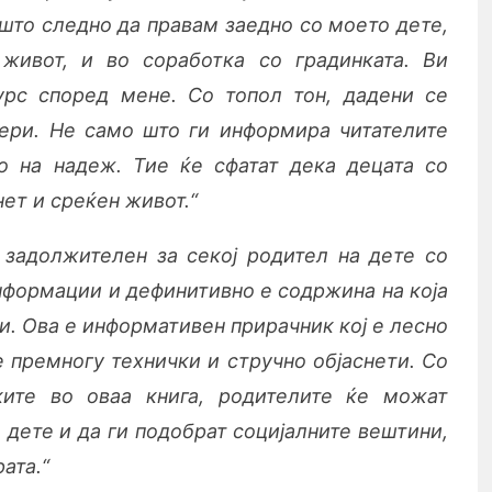
 што следно да правам заедно со моето дете,
 живот, и во соработка со градинката. Ви
урс според мене. Со топол тон, дадени се
ери. Не само што ги информира читателите
о на надеж. Тие ќе сфатат дека децата со
ет и среќен живот.“
 задолжителен за секој родител на дете со
нформации и дефинитивно е содржина на која
ти
.
Ова е информативен прирачник кој е лесно
е премногу технички и стручно објаснети. Со
ките во оваа книга, родителите ќе можат
 дете и да ги подобрат социјалните вештини,
ата.“