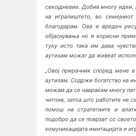
секојдневие. Добив многу идеи,
на игралиштето, во семејниот
благодарам. Ова е вреден рес
објаснувања но и корисни прим
туку исто така им дава чувств
аутизам можат да живеат исполн
„Овој прирачник според мене е
аутизам. Содржи богатство на и
можам да се навраќам многу па
читлив, затоа што работите не с
помош на стратегиите и алат
подобро да се поврзат со своето
комуникацијата имитацијата и игр