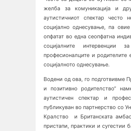
желба за комуникација и дру
аутистичниот спектар често н
социјално однесување, па овие
опфатат во една сеопфатна инди
социјалните интервенции 
професионалците и родителите е
социјалното однесување.
Водени од ова, го подготвивме 
и позитивно родителство
“ нам
аутистичен спектар и профе
публикуван во партнерство со У
Кралство и Британската амбас
пристапи, практики и сугестии 