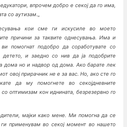
едукатори, впрочем добро е секој да го има,
ата со аутизам
.„
несувања кои сме ги искусиле во моето
ните причини за таквите однесувања. Има и
 ви помогнат подобро да соработувате со
 детето, и заедно со нив да ја подобрите
а дома но и надвор од дома. Ако барате лек
от овој прирачник не е за вас. Но, ако сте го
кате да му помогнете во секојдневните
е со оптимизам кон иднината, безрезервно го
дители, мајки како мене. Ми помогна да се
 ги применувам во секој момент во нашето