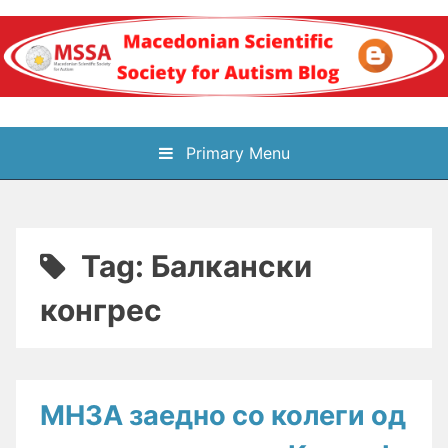
Skip
to
content
Блог на
Primary Menu
Македонското научно
здружение за
Tag:
Балкански
аутизам
конгрес
МНЗА заедно со колеги од