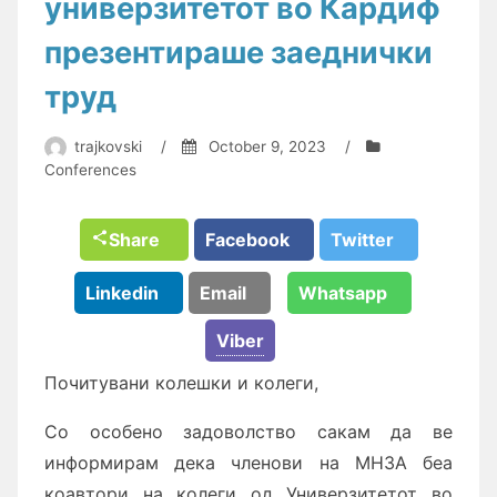
универзитетот во Кардиф
презентираше заеднички
труд
trajkovski
/
October 9, 2023
/
Conferences
Share
Facebook
Twitter
Linkedin
Email
Whatsapp
Viber
Почитувани колешки и колеги,
Со особено задоволство сакам да ве
информирам дека членови на МНЗА беа
коавтори на колеги од Универзитетот во