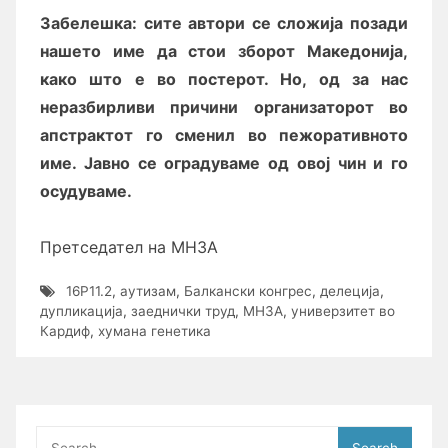
Забелешка: сите автори се сложија позади
нашето име да стои зборот Македонија,
како што е во постерот. Но, од за нас
неразбирливи причини организаторот во
апстрактот го сменил во пежоративното
име. Јавно се оградуваме од овој чин и го
осудуваме.
Претседател на МНЗА
16P11.2
,
аутизам
,
Балкански конгрес
,
делеција
,
дупликација
,
заеднички труд
,
МНЗА
,
универзитет во
Кардиф
,
хумана генетика
Search