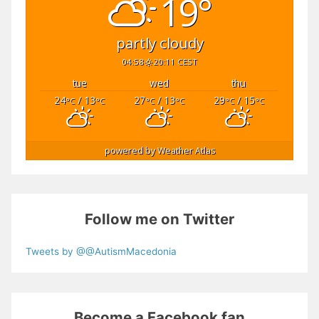
19°
partly cloudy
04:58
20:11 CEST
tue
wed
thu
24
/ 13
27
/ 13
29
/ 15
°C
°C
°C
°C
°C
°C
powered by
Weather Atlas
Follow me on Twitter
Tweets by @@AutismMacedonia
Become a Facebook fan