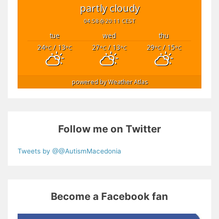
partly cloudy
04:58
20:11 CEST
tue
wed
thu
24
/ 13
27
/ 13
29
/ 15
°C
°C
°C
°C
°C
°C
powered by
Weather Atlas
Follow me on Twitter
Tweets by @@AutismMacedonia
Become a Facebook fan