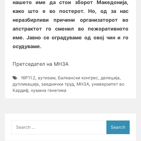
нашето име да стои зборот Македонија,
како што е во постерот. Но, од за нас
неразбирливи причини организаторот во
апстрактот го сменил во пежоративното
име. Јавно се оградуваме од овој чин и го
осудуваме.
Претседател на МНЗА
16P11.2
,
аутизам
,
Балкански конгрес
,
делеција
,
дупликација
,
заеднички труд
,
МНЗА
,
универзитет во
Кардиф
,
хумана генетика
Search
for: