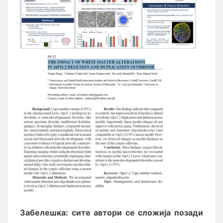
Забелешка: сите автори се сложија позади