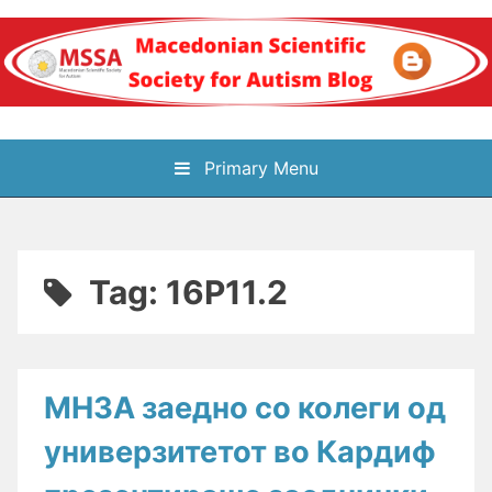
Skip
to
content
Блог на
Primary Menu
Македонското научно
здружение за
Tag:
16P11.2
аутизам
МНЗА заедно со колеги од
универзитетот во Кардиф