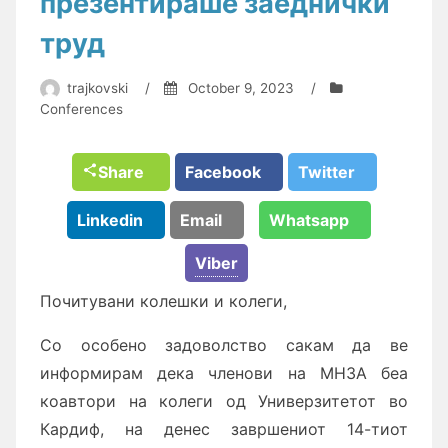
презентираше заеднички
труд
trajkovski
/
October 9, 2023
/
Conferences
Share
Facebook
Twitter
Linkedin
Email
Whatsapp
Viber
Почитувани колешки и колеги,
Со особено задоволство сакам да ве
информирам дека членови на МНЗА беа
коавтори на колеги од Универзитетот во
Кардиф, на денес завршениот 14-тиот