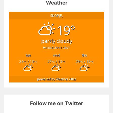
Weather
SKOPJE,
19°
partly cloudy
04:58
20:11 CEST
tue
wed
thu
24
/ 13
27
/ 13
29
/ 15
°C
°C
°C
°C
°C
°C
powered by
Weather Atlas
Follow me on Twitter