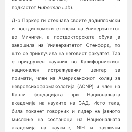
подкастот
Huberman Lab
).
Д-р Паркер ги стекнала своите додипломски
и постдипломски степени на Универзитетот
во Мичиген, а постдокторската обука ја
завршила на Универзитетот Стенфорд, по
што се приклучила на неговиот факултет. Таа
е придружен научник во Калифорнискиот
национален истражувачки центар за
примати, член на Американскиот колеџ за
невропсихофармакологија (ACNP) и член на
Кавли фондацијата при Националната
академија на науките на САД. Исто така,
била поканет говорник и лидер на јавното
мислење на состаноци на Националната
академија на науките, NIH и различни