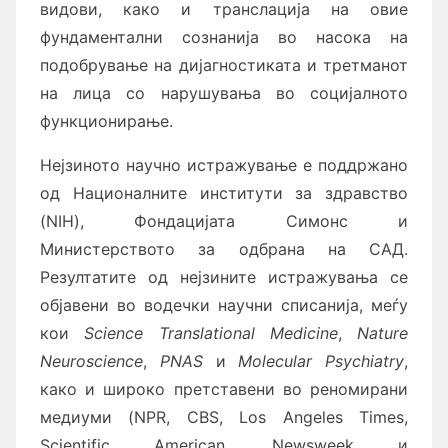
видови, како и транслација на овие
фундаментални сознанија во насока на
подобрување на дијагностиката и третманот
на лица со нарушувања во социјалното
функционирање.
Нејзиното научно истражување е поддржано
од Националните институти за здравство
(NIH), Фондацијата Симонс и
Министерството за одбрана на САД.
Резултатите од нејзините истражувања се
објавени во водечки научни списанија, меѓу
кои
Science Translational Medicine
,
Nature
Neuroscience
,
PNAS
и
Molecular Psychiatry
,
како и широко претставени во реномирани
медиуми (NPR, CBS, Los Angeles Times,
Scientific American, Newsweek и