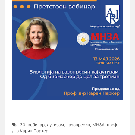
33. вебинар
,
аутизам
,
вазопресин
,
МНЗА
,
проф.
д-р Карин Паркер