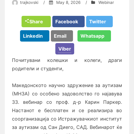
trajkovski
/
May 8, 2026
/
Webinar
Share
Facebook
Twitter
Linkedin
Email
Whatsapp
Viber
Почитувани колешки и колеги, драги
родители и студенти,
Македонското научно здружение за аутизам
(МНЗА) со особено задоволство го најавува
33. вебинар со проф. д-р Карин Паркер.
Настанот е бесплатен и се реализира во
соорганизација со Истражувачкиот институт
за аутизам од Сан Диего, САД. Вебинарот ќе