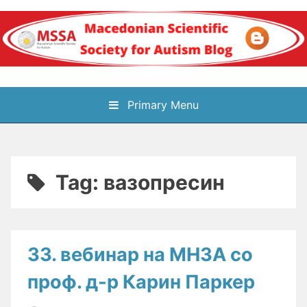
Skip
to
content
Блог на
Primary Menu
Македонското научно
здружение за
Tag:
вазопресин
аутизам
33. вебинар на МНЗА со
проф. д-р Карин Паркер