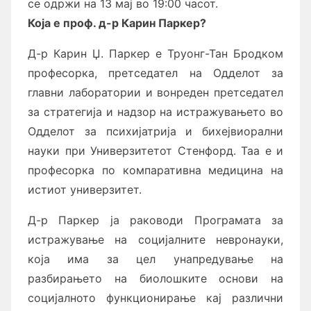
се одржи на 13 мај во 19:00 часот.
Која е проф. д-р Карин Паркер?
Д-р Карин Џ. Паркер е Труонг-Тан Бродком
професорка, претседател на Одделот за
главни лаборатории и вонреден претседател
за стратегија и надзор на истражувањето во
Одделот за психијатрија и бихејвиорални
науки при Универзитетот Стенфорд. Таа е и
професорка по компаративна медицина на
истиот универзитет.
Д-р Паркер ја раководи Програмата за
истражување на социјалните невронауки,
која има за цел унапредување на
разбирањето на биолошките основи на
социјалното функционирање кај различни