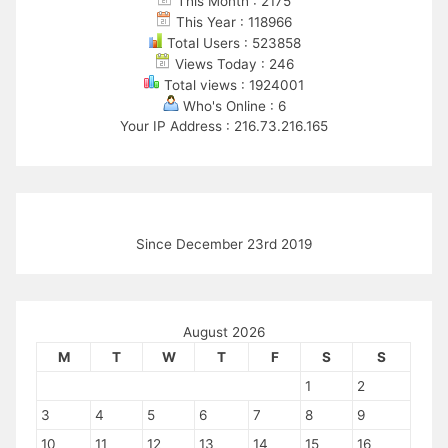
This Month : 2175
This Year : 118966
Total Users : 523858
Views Today : 246
Total views : 1924001
Who's Online : 6
Your IP Address : 216.73.216.165
Since December 23rd 2019
August 2026
M
T
W
T
F
S
S
1
2
3
4
5
6
7
8
9
10
11
12
13
14
15
16