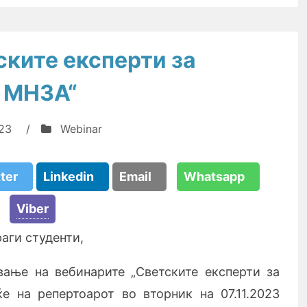
ските експерти за
а МНЗА“
23
/
Webinar
tter
Linkedin
Email
Whatsapp
Viber
аги студенти,
ање на вебинарите „Светските експерти за
е на репертоарот во вторник на 07.11.2023