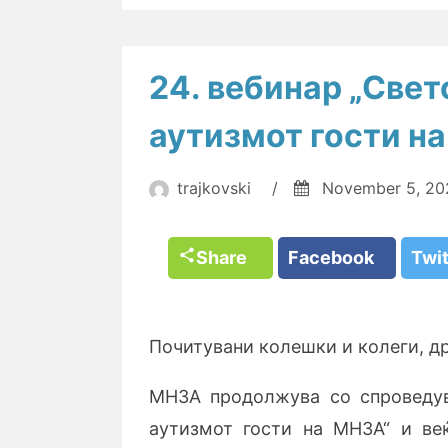
24. вебинар „Свет
аутизмот гости н
trajkovski
/
November 5, 20
Share
Facebook
Twi
Почитувани колешки и колеги, др
МНЗА продолжува со спроведув
аутизмот гости на МНЗА“ и веќ