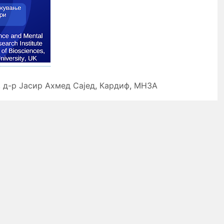
,
д-р Јасир Ахмед Сајед
,
Кардиф
,
МНЗА