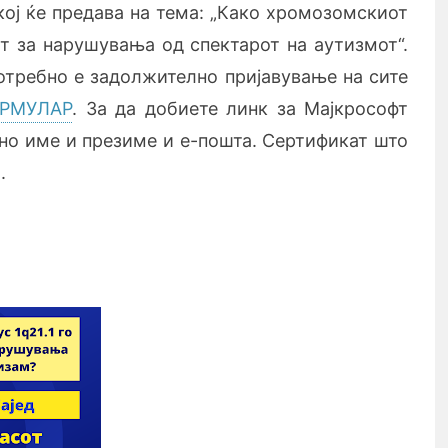
кој ќе предава на тема: „Како хромозомскиот
от за нарушувања од спектарот на аутизмот“.
Потребно е задолжително пријавување на сите
РМУЛАР
. За да добиете линк за Мајкрософт
чно име и презиме и е-пошта. Сертификат што
.