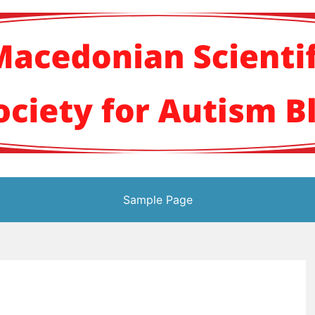
кото научно здруж
Sample Page