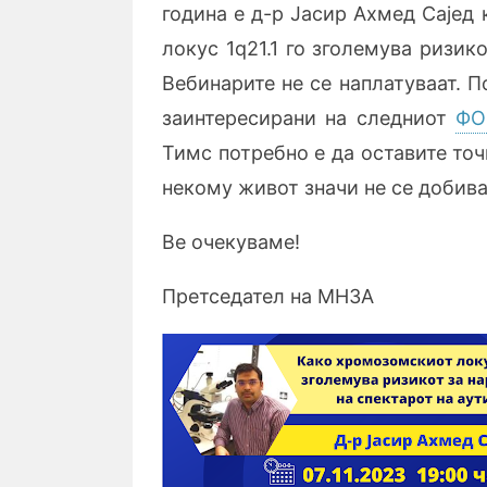
година е д-р Јасир Ахмед Сајед 
локус 1q21.1 го зголемува ризик
Вебинарите не се наплатуваат. 
заинтересирани на следниот
ФО
Тимс потребно е да оставите то
некому живот значи не се добива
Ве очекуваме!
Претседател на МНЗА