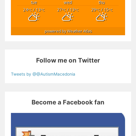
tue
wed
thu
24
/ 13
27
/ 13
29
/ 15
°C
°C
°C
°C
°C
°C
powered by
Weather Atlas
Follow me on Twitter
Tweets by @@AutismMacedonia
Become a Facebook fan