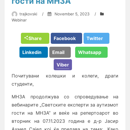
гости на МНЗА“
trajkovski
/
November 5, 2023
/
Webinar
Share
Facebook
Twitter
Linkedin
Email
Whatsapp
Viber
Почитувани колешки и колеги, драги
студенти,
МНЗА продолжува со спроведување на
вебинарите „Светските експерти за аутизмот
гости на МНЗА“ и веќе на репертоарот во
вторник на 07.11.2023 година е д-р Јасир
Ахмед Сајед кој ќе предава на тема: „Како