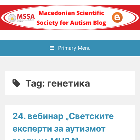
Skip
to
content
Блог на
Primary Menu
Македонското научно
здружение за
Tag:
генетика
аутизам
24. вебинар „Светските
експерти за аутизмот