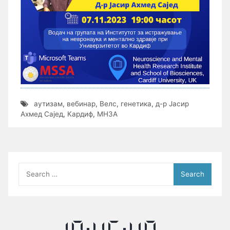
аутизам
,
вебинар
,
Велс
,
генетика
,
д-р Јасир
Ахмед Сајед
,
Кардиф
,
МНЗА
Search
for: