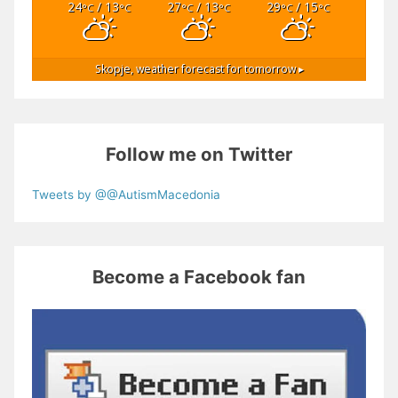
24
/ 13
27
/ 13
29
/ 15
°C
°C
°C
°C
°C
°C
Skopje,
weather forecast for tomorrow ▸
Follow me on Twitter
Tweets by @@AutismMacedonia
Become a Facebook fan