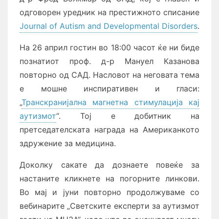
одговорен уредник на престижното списание
Journal of Autism and Developmental Disorders
.
На 26 април гостин во 18:00 часот ќе ни биде
познатиот проф. д-р Мануел Казанова
повторно од САД. Насловот на неговата тема
е мошне инспиративен и гласи:
„
Транскранијална магнетна стимулација кај
аутизмот
“. Тој е добитник на
претседателската награда на Американкото
здружение за медицина.
Доколку сакате да дознаете повеќе за
настаните кликнете на погорните линкови.
Во мај и јуни повторно продолжуваме со
вебинарите „Светските експерти за аутизмот