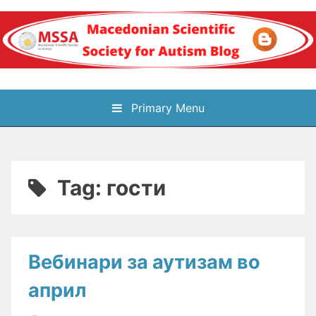
Skip
to
content
Блог на
Primary Menu
Македонското научно
здружение за
Tag:
гости
аутизам
Вебинари за аутизам во
април