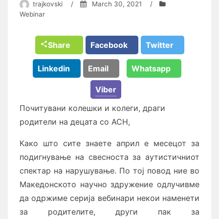
trajkovski
/
March 30, 2021
/
Webinar
Share
Facebook
Twitter
Linkedin
Email
Whatsapp
Viber
Почитувани колешки и колеги, драги
родители на децата со АСН,
Како што сите знаете април е месецот за
подигнување на свесноста за аутистичниот
спектар на нарушување. По тој повод ние во
Македонското научно здружение одлучивме
да одржиме серија вебинари некои наменети
за родителите, други пак за