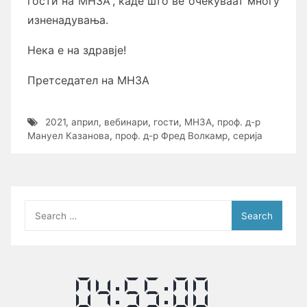
гости на МНЗА“, каде што ве очекуваат многу
изненадувања.
Нека е на здравје!
Претседател на МНЗА
2021
,
април
,
вебинари
,
гости
,
МНЗА
,
проф. д-р
Мануел Казанова
,
проф. д-р Фред Волкамр
,
серија
Search
for: