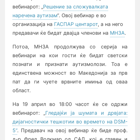
вебинарот: „
Решение за сложувалката
наречена аутизам
“. Овој вебинар е во
организација на
ГАСПАР центарот
, а на него
предавачи ќе бидат двајца членови на
МНЗА
.
Потоа, МНЗА продолжува со серија на
вебинари на кои гости ќе бидат светски
познати и признати аутизмолози. Тоа е
единствена можност во Македонија за прв
пат да ги чуете врвните имиња од оваа
област.
На 19 април во 18:00 часот ќе се одржи
вебинарот: „
Гледајќи ја шумата и дрвјата:
дијагностички тешкотии во времето на DSM-
5“
. Предавач на овој вебинар ќе биде проф.
д-р Фред Волкмар од САД, кој е главен и