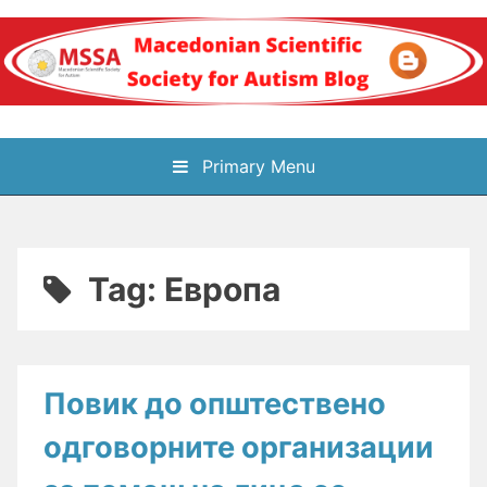
Skip
to
content
Блог на
Primary Menu
Македонското научно
здружение за
Tag:
Европа
аутизам
Повик до општествено
одговорните организации