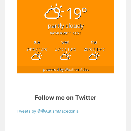
19°
partly cloudy
04:58
20:11 CEST
tue
wed
thu
24
/ 13
27
/ 13
29
/ 15
°C
°C
°C
°C
°C
°C
powered by
Weather Atlas
Follow me on Twitter
Tweets by @@AutismMacedonia