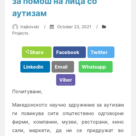
за помош на лица со
аутизам
trajkovski
/
October 23, 2021
/
Projects
Share
Facebook
Twitter
Linkedin
Email
Whatsapp
Viber
Почитувани,
Македонското научно здружение за аутизам
ги повикува сите општествено одговорни
фирми, компании, музеи, ресторани, кино
сали, маркети, да ни се придружат во