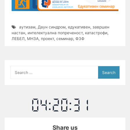
аутизам
,
Даун синдром
,
едукативен
,
завршен
настан
,
интелектуална попреченост
,
катастрофи
,
ЛЕБЕЛ
,
МНЗА
,
проект
,
семинар
,
ФЗФ
Search
for:
Share us