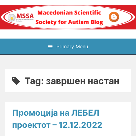
Skip
to
content
Блог на
Primary Menu
Македонското научно
здружение за
Tag:
завршен настан
аутизам
Промоција на ЛЕБЕЛ
проектот – 12.12.2022