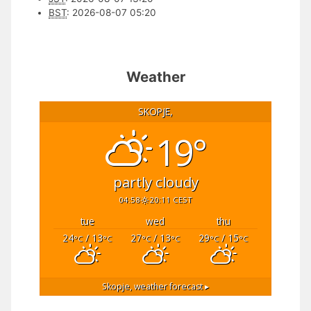
BST
:
2026-08-07 05:20
Weather
SKOPJE,
19°
partly cloudy
04:58
20:11 CEST
tue
wed
thu
24
/ 13
27
/ 13
29
/ 15
°C
°C
°C
°C
°C
°C
Skopje,
weather forecast ▸