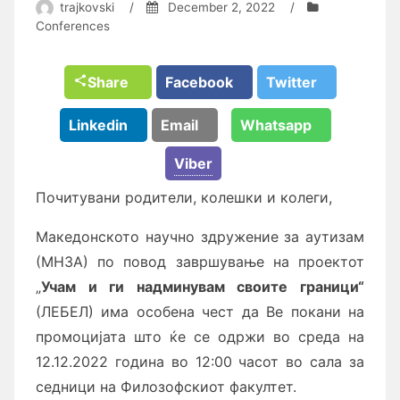
trajkovski
/
December 2, 2022
/
Conferences
Share
Facebook
Twitter
Linkedin
Email
Whatsapp
Viber
Почитувани родители, колешки и колеги,
Македонското научно здружение за аутизам
(МНЗА) по повод завршување на проектот
„
Учам и ги надминувам своите граници
“
(ЛЕБЕЛ) има особена чест да Ве покани на
промоцијата што ќе се одржи во среда на
12.12.2022 година во 12:00 часот во сала за
седници на Филозофскиот факултет.