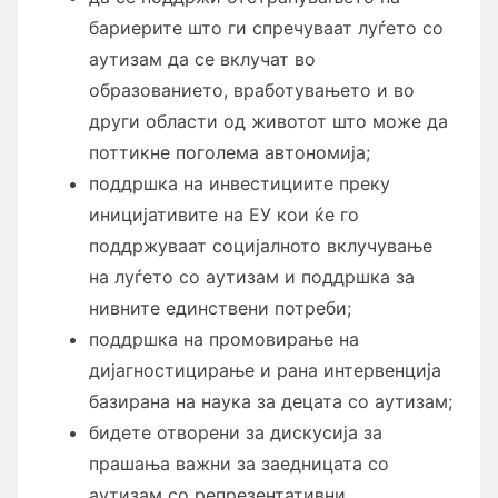
бариерите што ги спречуваат луѓето со
аутизам да се вклучат во
образованието, вработувањето и во
други области од животот што може да
поттикне поголема автономија;
поддршка на инвестициите преку
иницијативите на ЕУ кои ќе го
поддржуваат социјалното вклучување
на луѓето со аутизам и поддршка за
нивните единствени потреби;
поддршка на промовирање на
дијагностицирање и рана интервенција
базирана на наука за децата со аутизам;
бидете отворени за дискусија за
прашања важни за заедницата со
аутизам со репрезентативни