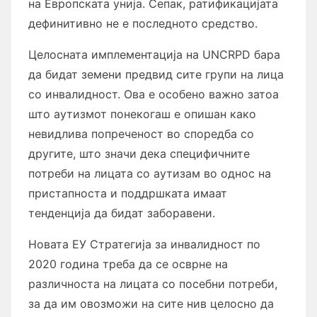
на Европската унија. Сепак, ратификацијата
дефинитивно не е последното средство.
Целосната имплементација на UNCRPD бара
да бидат земени предвид сите групи на лица
со инвалидност. Ова е особено важно затоа
што аутизмот понекогаш е опишан како
невидлива попреченост во споредба со
другите, што значи дека специфичните
потреби на лицата со аутизам во однос на
пристапноста и поддршката имаат
тенденција да бидат заборавени.
Новата ЕУ Стратегија за инвалидност по
2020 година треба да се осврне на
различноста на лицата со посебни потреби,
за да им овозможи на сите нив целосно да