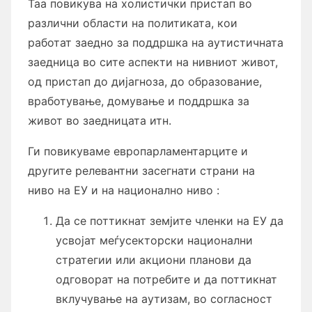
Таа повикува на холистички пристап во
различни области на политиката, кои
работат заедно за поддршка на аутистичната
заедница во сите аспекти на нивниот живот,
од пристап до дијагноза, до образование,
вработување, домување и поддршка за
живот во заедницата итн.
Ги повикуваме европарламентарците и
другите релевантни засегнати страни на
ниво на ЕУ и на национално ниво :
Да се ​​поттикнат земјите членки на ЕУ да
усвојат меѓусекторски национални
стратегии или акциони планови да
одговорат на потребите и да поттикнат
вклучување на аутизам, во согласност