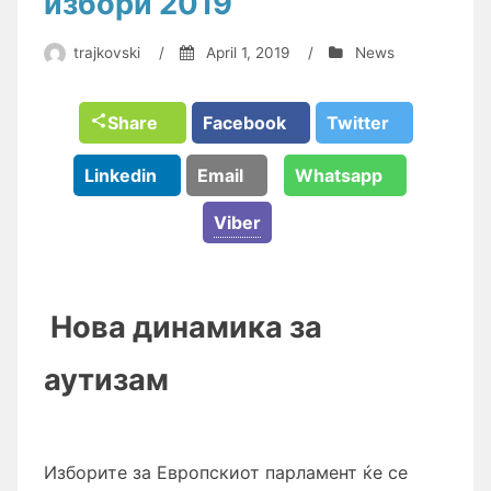
избори 2019
trajkovski
/
April 1, 2019
/
News
Share
Facebook
Twitter
Linkedin
Email
Whatsapp
Viber
Нова динамика за
аутизам
Изборите за Европскиот парламент ќе се