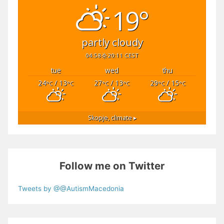
19°
partly cloudy
04:58
20:11 CEST
tue
wed
thu
24
/ 13
27
/ 13
29
/ 15
°C
°C
°C
°C
°C
°C
Skopje,
climate ▸
Follow me on Twitter
Tweets by @@AutismMacedonia