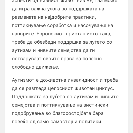
аспекти од нивниот живот низ ЕУ, таа може
да игра важна улога во поддршката на
размената на најдобрите практики,
поттикнување соработка и насочување на
напорите. Европскиот пристап исто така,
треба да обезбеди поддршка за луѓето со
аутизам и нивните семејства да ги
остваруваат своите права за полесно
слободно движење.
Аутизмот е доживотна инвалидност и треба
да се разгледа целосниот животен циклус.
Поддршката за луѓето со аутизам и нивните
семејства и поттикнување на вистински
подобрувања во благосостојбата бара
повеќе од само самостојни политики.