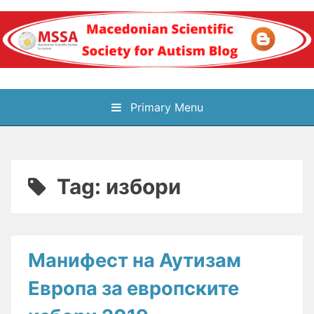
Skip
to
content
Блог на
Primary Menu
Македонското научно
здружение за
Tag:
избори
аутизам
Манифест на Аутизам
Европа за европските