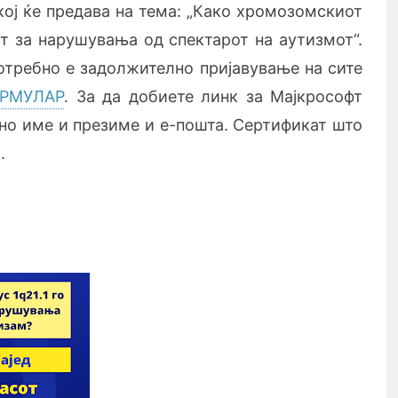
кој ќе предава на тема: „Како хромозомскиот
от за нарушувања од спектарот на аутизмот“.
Потребно е задолжително пријавување на сите
РМУЛАР
. За да добиете линк за Мајкрософт
чно име и презиме и е-пошта. Сертификат што
.