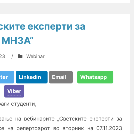
ските експерти за
а МНЗА“
23
/
Webinar
tter
Linkedin
Email
Whatsapp
Viber
аги студенти,
ање на вебинарите „Светските експерти за
е на репертоарот во вторник на 07.11.2023