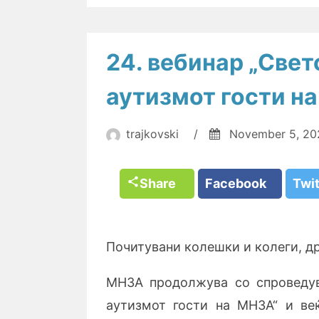
24. вебинар „Свет
аутизмот гости н
trajkovski
/
November 5, 20
Share
Facebook
Twi
Почитувани колешки и колеги, др
МНЗА продолжува со спроведув
аутизмот гости на МНЗА“ и веќ