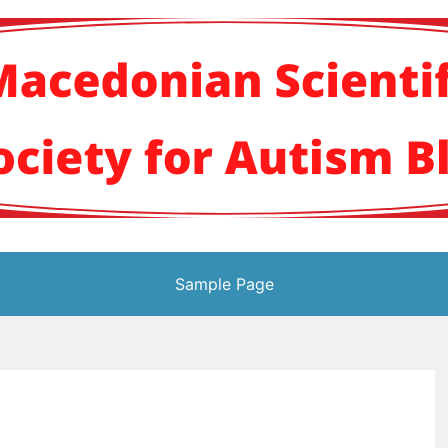
кото научно здруж
Sample Page