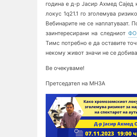
година е д-р Јасир Ахмед Сајед 
локус 1q21.1 го зголемува ризик
Вебинарите не се наплатуваат. 
заинтересирани на следниот
ФО
Тимс потребно е да оставите то
некому живот значи не се добива
Ве очекуваме!
Претседател на МНЗА