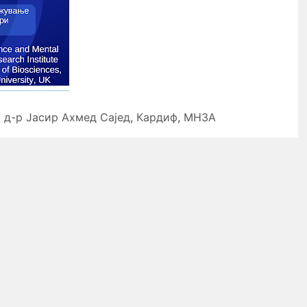
,
д-р Јасир Ахмед Сајед
,
Кардиф
,
МНЗА