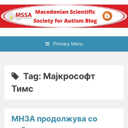
Skip
to
content
Блог на
Primary Menu
Македонското научно
здружение за
Tag:
Мајкрософт
аутизам
Тимс
МНЗА продолжува со