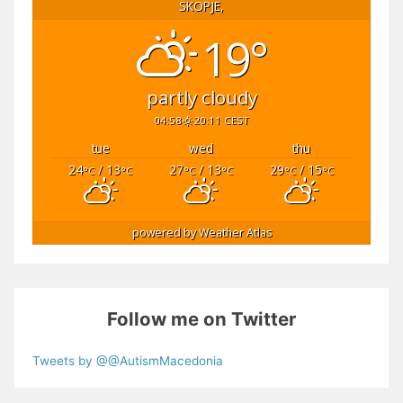
SKOPJE,
19°
partly cloudy
04:58
20:11 CEST
tue
wed
thu
24
/ 13
27
/ 13
29
/ 15
°C
°C
°C
°C
°C
°C
powered by
Weather Atlas
Follow me on Twitter
Tweets by @@AutismMacedonia