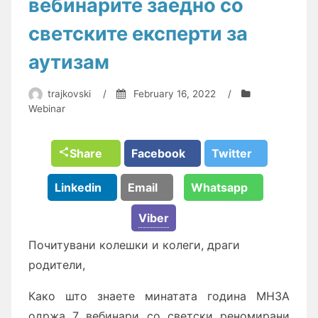
вебинарите заедно со
светските експерти за
аутизам
trajkovski
/
February 16, 2022
/
Webinar
Share
Facebook
Twitter
Linkedin
Email
Whatsapp
Viber
Почитувани колешки и колеги, драги
родители,
Како што знаете минатата година МНЗА
одржа 7 вебинари со светски реномирани