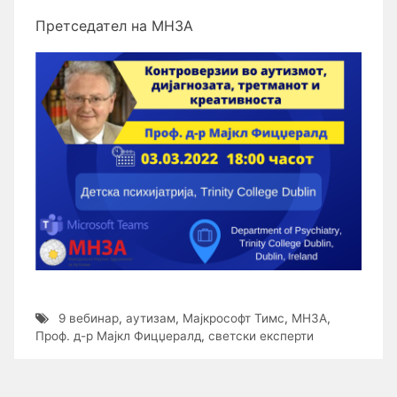
Претседател на МНЗА
9 вебинар
,
аутизам
,
Мајкрософт Тимс
,
МНЗА
,
Проф. д-р Мајкл Фицџералд
,
светски експерти