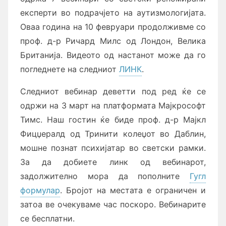
експерти во подрачјето на аутизмологијата.
Оваа година на 10 февруари продолживме со
проф. д-р Ричард Милс од Лондон, Велика
Британија. Видеото од настанот може да го
погледнете на следниот
ЛИНК
.
Следниот вебинар деветти под ред ќе се
одржи на 3 март на платформата Мајкрософт
Тимс. Наш гостин ќе биде проф. д-р Мајкл
Фицџералд од Тринити колеџот во Даблин,
мошне познат психијатар во светски рамки.
За да добиете линк од вебинарот,
задолжително мора да пополните
Гугл
формулар
. Бројот на местата е ограничен и
затоа ве очекуваме час поскоро. Вебинарите
се бесплатни.