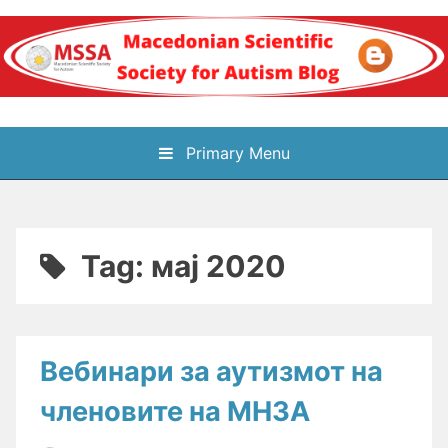
Skip
to
content
Блог на
Primary Menu
Македонското научно
здружение за
Tag:
мај 2020
аутизам
Вебинари за аутизмот на
членовите на МНЗА