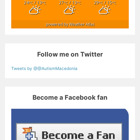
24
/ 13
27
/ 13
29
/ 15
°C
°C
°C
°C
°C
°C
powered by
Weather Atlas
Follow me on Twitter
Tweets by @@AutismMacedonia
Become a Facebook fan