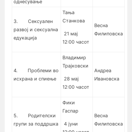
однесување
Тања
Станкова
3.
Сексуален
Весна
развој и сексуална
21 мај
Филиповска
едукација
12:00 часот
Владимир
Трајковски
4.
Проблеми во
Андреа
исхрана и спиење
28 мај
Ивановска
12:00 часот
Фики
Гаспар
5.
Родителски
Весна
групи за поддршка
4 јуни
Филиповска