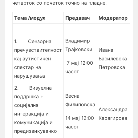
четврток со почеток точно на пладне.
Тема /модул
Предавач
Модератор
Владимир
1.
Сензорна
Трајковски
пречувствителност
Ивана
кај аутистичен
Василевска
7 мај 12:00
спектар на
Петровска
часот
нарушувања
2.
Визуелна
Весна
поддршка +
Филиповска
социјална
Александра
интеракција и
14 мај 12:00
Карагирова
комуникација и
часот
предизвикувачко