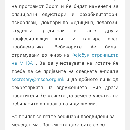
на програмот Zoom и ќе бидат наменети за
специјални едукатори и рехабилитатори,
психолози, доктори по медицина, педагози,
студенти, родители и сите други
професионалци кои ги тангира оваа
проблематика. Вебинарите ќе бидат
стримувани во живо на
Фејсбук страницата
на МНЗА
. За да учествувате на истите ќе
треба да се пријавите на следната е-пошта
secretary@mssa.org.mk
и да добиете линк од
секретарката на здружението. Вие драги
посетители ќе можете да земете учество на
вебинарите со прашања и дискусии.
Во прилог се петте вебинари предвидени за
месецот мај. Запомнете дека сите се во