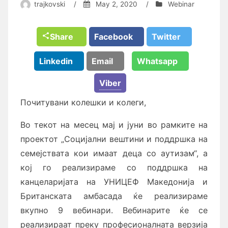
trajkovski
/
May 2, 2020
/
Webinar
Share
Facebook
Twitter
Linkedin
Email
Whatsapp
Viber
Почитувани колешки и колеги,
Во текот на месец мај и јуни во рамките на
проектот „Социјални вештини и поддршка на
семејствата кои имаат деца со аутизам“, а
кој го реализираме со поддршка на
канцеларијата на УНИЦЕФ Македонија и
Британската амбасада ќе реализираме
вкупно 9 вебинари. Вебинарите ќе се
реализираат преку професионалната верзија