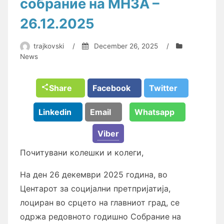
собрание на МНЗА –
26.12.2025
trajkovski
/
December 26, 2025
/
News
Share
Facebook
Twitter
Linkedin
Email
Whatsapp
Viber
Почитувани колешки и колеги,
На ден 26 декември 2025 година, во
Центарот за социјални претпријатија,
лоциран во срцето на главниот град, се
одржа редовното годишно Собрание на