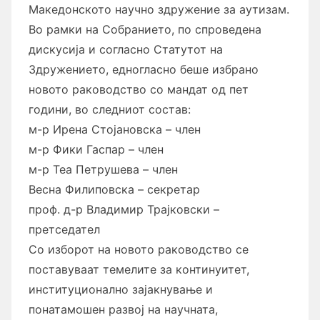
Македонското научно
здружение за аутизам.
Во рамки на Собранието, по спроведена
дискусија и согласно Статутот на
Здружението, едногласно беше избрано
новото раководство со мандат од пет
години, во следниот состав:
м-р Ирена Стојановска – член
м-р Фики Гаспар – член
м-р Теа Петрушева – член
Весна Филиповска – секретар
проф. д-р Владимир Трајковски –
претседател
Со изборот на новото раководство се
поставуваат темелите за континуитет,
институционално зајакнување и
понатамошен развој на научната,