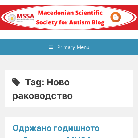
Skip
to
content
Блог на
Primary Menu
Македонското научно
здружение за
Tag:
Ново
аутизам
раководство
Одржано годишното