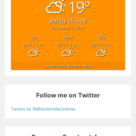
19°
partly cloudy
04:58
20:11 CEST
tue
wed
thu
24
/ 13
27
/ 13
29
/ 15
°C
°C
°C
°C
°C
°C
powered by
Weather Atlas
Follow me on Twitter
Tweets by @@AutismMacedonia