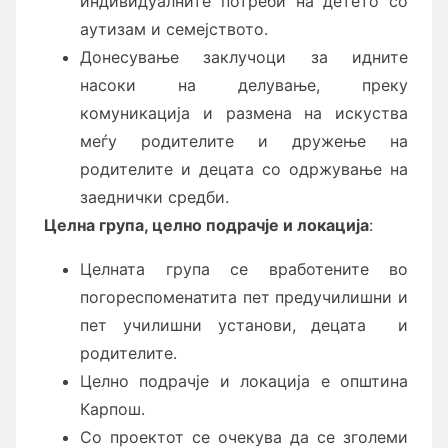
индивидуалните потреби на детето со
аутизам и семејството.
Донесување заклучоци за идните
насоки на делување, преку
комуникација и размена на искуства
меѓу родителите и дружење на
родителите и децата со одржување на
заеднички средби.
Целна група, целно подрачје и локација
:
Целната група се вработените во
погореспоменатита пет предучилишни и
пет училишни установи, децата и
родителите.
Целно подрачје и локација е општина
Карпош.
Со проектот се очекува да се зголеми