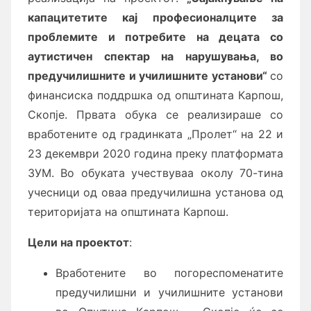
капацитетите кај професионалците за
проблемите и потребите на децата со
аутистичен спектар на нарушувања, во
предучилишните и училишните установи“
со
финансиска поддршка од општината Карпош,
Скопје. Првата обука се реализираше со
вработените од градинката „Пролет“ на 22 и
23 декември 2020 година преку платформата
ЗУМ. Во обуката учествуваа околу 70-тина
учесници од оваа предучилишна установа од
територијата на општината Карпош.
Цели на проектот
:
Вработените во погореспоменатите
предучилишни и училишните установи