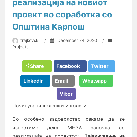
реализација на новиот
проект во соработка со
Општина Карпош
trajkovski
/
December 24, 2020
/
Projects
Share
Facebook
Twitter
Linkedin
Email
Whatsapp
Viber
Почитувани колешки и колеги,
Со особено задоволство сакаме да ве
известиме дека МНЗА започна со
реализација на проектот:
„Зајакнување на