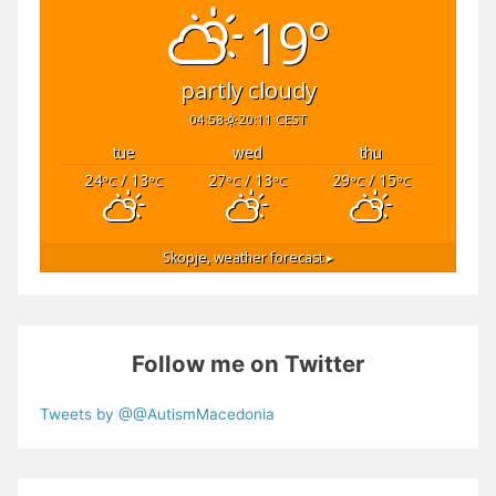
19°
partly cloudy
04:58
20:11 CEST
tue
wed
thu
24
/ 13
27
/ 13
29
/ 15
°C
°C
°C
°C
°C
°C
Skopje,
weather forecast ▸
Follow me on Twitter
Tweets by @@AutismMacedonia