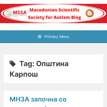
Skip
to
content
Блог на
Primary Menu
Македонското научно
здружение за
Tag:
Општина
аутизам
Карпош
МНЗА започна со