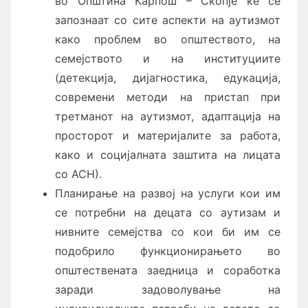
во Општина Карпош – Скопје ќе се
запознаат со сите аспекти на аутизмот
како проблем во општеството, на
семејството и на институциите
(детекција, дијагностика, едукација,
современи методи на пристап при
третманот на аутизмот, адаптација на
просторот и материјалите за работа,
како и социјалната заштита на лицата
со АСН).
Планирање на развој на услуги кои им
се потребни на децата со аутизам и
нивните семејства со кои би им се
подобрило функционирањето во
општествената заедница и соработка
заради задоволување на