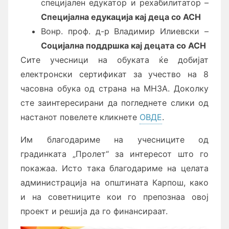
специјален едукатор и рехабилитатор –
Специјална едукација кај деца со АСН
Вонр. проф. д-р Владимир Илиевски –
Социјална поддршка кај децата со АСН
Сите учесници на обуката ќе добијат
електронски сертификат за учество на 8
часовна обука од страна на МНЗА. Доколку
сте заинтересирани да погледнете слики од
настанот повелете кликнете
ОВДЕ
.
Им благодариме на учесниците од
градинката „Пролет“ за интересот што го
покажаа. Исто така благодариме на целата
администрација на општината Карпош, како
и на советниците кои го препознаа овој
проект и решија да го финансираат.